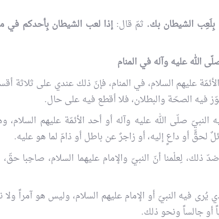
 بِلَعِب الشيطان بك.
ثمّ قال:
إذا لعب الشيطان بِأحدكم في منا
لّى الله عليه وآله في المنام
د الأئمّة عليهم السلام، في المنام، فإنّ ذلك عندي على ثلاثة أق
 فيه الصحّة والبطلان، فلا أقطع فيه على حال.
 النبيّ صلّى الله عليه وآله أو أحد الأئمّة عليهم السلام، وه
ئلٌ لحقٍّ أو داعٍ إليه، أو زاجرٌ عن باطل أو ذامّ لما هو عليه.
 ذلك، لِعلْمنا أنّ النبيّ والإمام عليهما السلام، صاحِبا حقّ
 يُرى فيه النبيّ أو الإمام عليهم السلام، وليس هو آمراً ولا ناه
ً أو جالساً ونحو ذلك.