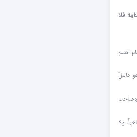
مِه فلا
سام؛ قسم
و فاعلٌ
، وصاحب
ياً، ولا