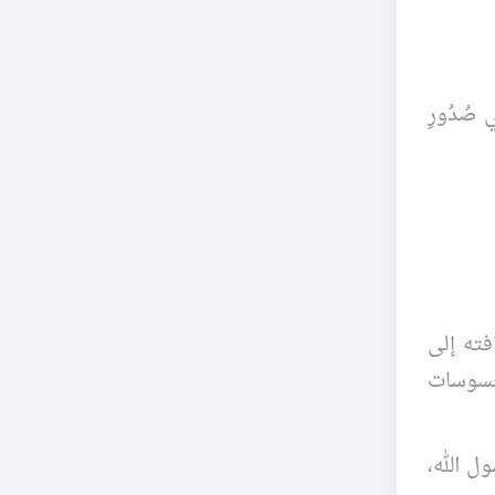
ي صُدُورِ
فته إلى
لمحسوسات
ول الله،