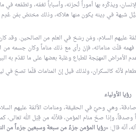
، ويذكّره بها أموراً تُحزنه، وأسباباً تغمّه، وتطمّعه في ما ل
ُّل شبهة في دِينه يكون منها هلاكه، وذلك مختصّ بمَن عُدِم 
الأئمّة عليهم السلام، ومَن رسَخ في العلم من الصالحين. وقد ك
سع فهمه قلّت مناماته، فإنْ رأى مع ذلك مناماً وكان جسمه من 
 عدم الأمراض المهيّجة للطباع وغلبة بعضها على ما تقدّم به البي
عام لأنّه كالسكران، ولذلك قيل إنّ المنامات قلّما تصحّ في ل
رؤيا الأولياء
ّا صادقة، وهي وحيٌ في الحقيقة، ومنامات الأئمّة عليهم السلام
ً وصدقاً، وإذا صحّ منام المؤمن، فلأنّه من قِبَل الله تعالى، كما
، أنّه قال:
«رؤيا المؤمن جزءٌ من سبعة وسبعين جزءاً من النبو