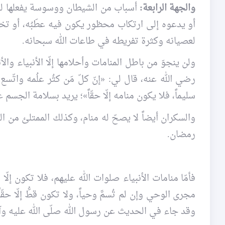
والجهة الرابعة:
أسباب من الشيطان ووسوسة يفعلها للإنسان
أو يدعوه إلى ارتكاب محظور يكون فيه عطَبُه، أو تخي
لعصيانه وكثرة تفريطه في طاعات الله سبحانه.
ولن ينجوَ من باطل المنامات وأحلامها إلّا الأنبياء و
رضي الله عنه، قال لي: «إنّ كلّ مَن كثُر علُمه واتّ
سليماً، فلا يكون منامه إلّا حقّاً»؛ يريد بسلامة الجسم
والسكران أيضاً لا يصحّ له منام، وكذلك الممتلئ من الط
رمضان.
فأمّا منامات الأنبياء صلوات الله عليهم، فلا تكون إل
مجرى الوحي وإن لم تُسمَّ وحياً، ولا تكون قطُّ إلّا حقّا
وقد جاء في الحديث عن رسول الله صلّى الله عليه وآله