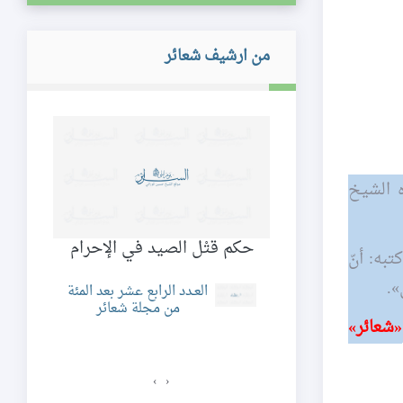
من ارشيف شعائر
 449 هـ)، تقسيمات أستاذه الشيخ
 والفيدراليّة
حكم قتْل الصيد في الإحرام
به: أنّ
ا
».
د الثاني و العشرون
العـدد الرابع عشر بعد المئة
ن مجلة شعائر
من مجلة شعائر
«شعائر»
›
‹