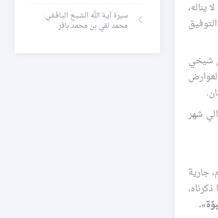
ا يناله،
سيرة آيـة الله الشـيخ البـافَـقـي:
التوفيق
محمد تقي بن محمد باقر
ان شيخي
العوارض
ان.
يالي شهر
، جارية
 ذكرناه،
ّة».