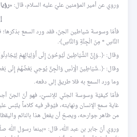
وروي عن أمير المؤمنين عليّ عليه السلام، قال:
«رؤيا 
إ
فأمّا وسوسة شياطين الجنّ، فقد ورد السمع بذكرها؛ قال الله ت
النَّاسِ * مِنَ الْجِنَّةِ وَالنَّاسِ﴾.
وقال: ﴿..وَإِنَّ الشَّيَاطِينَ لَيُوحُونَ إِلَى أَوْلِيَائِهِمْ لِيُجَادِلُوكُ
وقال: ﴿..شَيَاطِينَ الْإِنْسِ وَالْجِنِّ يُوحِي بَعْضُهُمْ إِلَى بَعْضٍ 
وما ورد السمع به فلا طريق إلى دفعه.
فأمّا كيفيّة وسوسة الجنّي للإنسيّ، فهو أنّ الجنّ
غاية سمع الإنسان ونهايته، فيُوقر فيه كلاماً يلبّس عل
من ظاهر جوارحه، ويصحّ أن يفعل هذا بالنائم واليقظا
وروي أنّ جابر بن عبد الله، قال: «بينما رسول الله صلّ