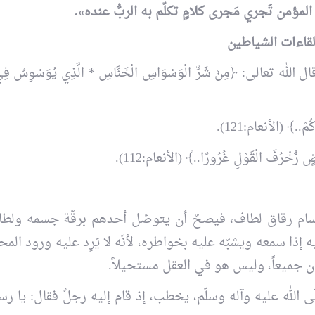
المؤمن تَجري مَجرى كلامٍ تكلّم به الربُّ عنده».
لقاءات الشياطين
عالى: ﴿مِنْ شَرِّ الْوَسْوَاسِ الْخَنَّاسِ * الَّذِي يُوَسْوِسُ فِ
مْ..﴾ (الأنعام:121).
زُخْرُفَ الْقَوْلِ غُرُورًا..﴾ (الأنعام:112).
 أجسام رقاق لطاف، فيصحّ أن يتوصّل أحدهم برقّة جسمه ولطا
يه إذا سمعه ويشبّه عليه بخواطره، لأنّه لا يَرِد عليه ورود ا
ن جميعاً، وليس هو في العقل مستحيلاً.
ى الله عليه وآله وسلّم، يخطب، إذ قام إليه رجلٌ فقال: يا رس