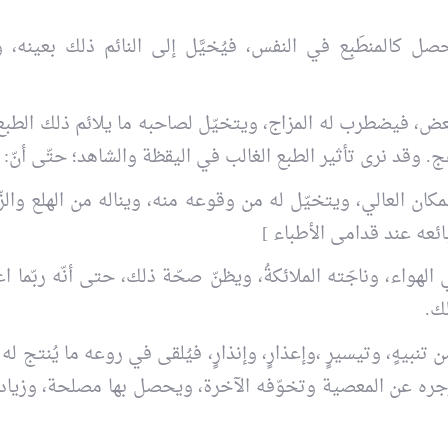
المنطَبِع في النفس، فيُخيَّل إلى النائم ذلك بعينه، و
عض، فيضطرب له المزاج، ويتخيّل لصاحبه ما يلائم ذلك الطبع 
 وقد نرى تأثير الطبع الغالب في اليقظة والشاهد؛ حتّى أنّ:
ن العالي، ويتخيّل له من وقوعه منه، ويناله من الهلع والزّمَ
ئعه عند قدامى الأطباء ]
لهواء، وناجَته الملائكةُ، ويظنّ صحّة ذلك، حتى أنّه ربّما ا
لك.
تنبيهٍ، وتيسيرٍ ،وإعذارٍ، وإنذارٍ، فيُلقى في روعه ما يُنتج له
زجره عن المعصية وتخوّفه الآخرة، ويحصل بها مصلحة، وزيادة