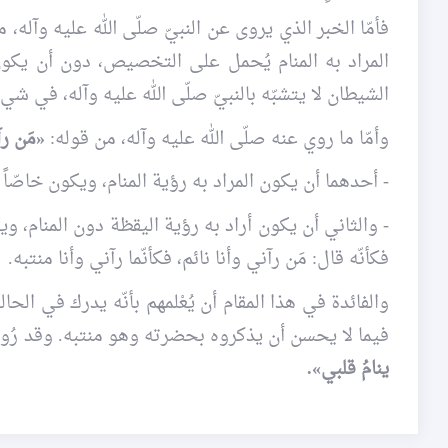
فأمّا الخبر الذي يروى عن النبيّ صلّى الله عليه وآله، 
المراد به المنام يُحمل على التخصيص، دون أن يكون 
الشيطان لا يتشبّه بالنبيّ صلّى الله عليه وآله، في ش
وأمّا ما روي عنه صلّى الله عليه وآله، من قوله:
«مَن رآ
- أحدهما أن يكون المراد به رؤية المنام، ويكون خاصّاً 
- والثاني أن يكون أراد به رؤية اليقظة دون المنام، ويكون
فكأنّه قال: مَن رآني وأنا نائم، فكأنّما رآني وأنا منتبه.
والفائدة في هذا المقام أن يُعْلمهم بأنّه يدرك في الحا
فيما لا يحسن أن يذكروه بحضرته وهو منتبه. وقد رُوي 
ينامُ قلبي».