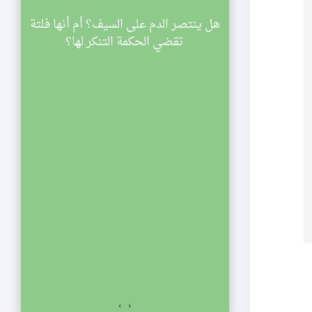
سينية الصديقة
هل ينتصر الدم على السيف؟ أم أنها فلتة
ي
اركة في مجالس
تقضي الحكمة التنكر لها؟
ليالي شهر رمضان لعام 1433 هجرية. تبدأ
والنصف مساء
الي الإحياء
لفجر. نلتمس
صديقة الكبرى عليها
السلام للمشاركة في مجالس ليالي شهر رمضان لعام 1433
اسعة والنصف مساء
ياء يستمر المجلس
ت المؤمنين.
›
‹