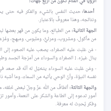
الرؤيا في المنام تكون من أربع جهات:
أحدها:
حديث النفس بالشيء والفكر فيه حتى يحصل ك
ونتائجه، وهذا معروفٌ بالاعتبار.
الجهة الثانية:
من الطبائع، وما يكون من قهر بعضها لب
من مأكول، ومشروب، ومرئيٍّ، وملبوس، ومبهِج، ومُزعج.
- مَن غلبت عليه الصفراء، يصعب عليه الصعود إلى المكا
ينال غيرَه. [ الصفراء والسوداء من أمزجة الجسد وطبا
- ومَن غلبت عليه السوداء يتخيّل له أنّه قد صعد في ا
نفسه النبوّة، وأنّ الوحي يأتيه من السماء، وما أشبه ذ
والجهة الثالثة:
ألطافٌ من الله عزّ وجلّ لبعض خَلقه، من 
أمور تدعوه إلى الطاعة والشكر على النعمة، وأمور ت
وفكر يُحدِث له معرفة.