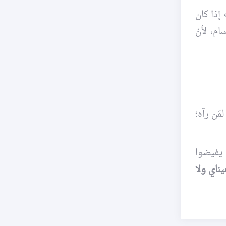
ه إذا كان
م، لأنّ
مَن رآه؛
ن يفيضوا
يناي ولا