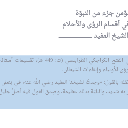
مؤمن جزء من النبوّة
 أقسام الرؤى والأحلام
ـــــــ الشيخ المفيد ـــــــــــــــــــــــــــــــــــــــ
تتناول هذه المقالة، المختصرة عن (كنز الفوائد) لأبي الفتح الكراجكي الطرابلسي (ت:
رؤى الأولياء وإلقاءات الشيطان.
الأصوليّة،
 نقله بالقول: «وجدتُ لشيخنا المفيد رضي الله عنه، في بعض كت
التّبعيّة الثّقافيّة، ذلٌّ
واستعباد
ظر به شديد، والبليّة بذلك عظيمة، وصِدق القول فيه أصلٌ جليل
العـد
م
العـدد الثلاثون من مجلة
شعائر