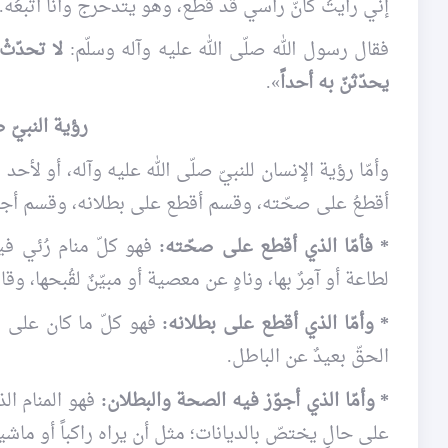
إنّي رأيتُ كأنّ رأسي قد قُطع، وهو يتدحرج وأنا أتبعُه.
فقال رسول الله صلّى الله عليه وآله وسلّم:
لا تحدّثْ
يحدّثنّ به أحداً
».
رؤية النبيّ ص
وأمّا رؤية الإنسان للنبيّ صلّى الله عليه وآله، أو لأح
أقطعُ على صحّته، وقسم أقطع على بطلانه، وقسم أجوّز
* فأمّا الذي أقطع على صحّته:
فهو كلّ منام رُئي فيه
لطاعة أو آمِرٌ بها، وناهٍ عن معصية أو مبيّنٌ لقُبحها، وقا
* وأمّا الذي أقطع على بطلانه:
فهو كلّ ما كان على ضدّ
الحقّ بعيدٌ عن الباطل.
* وأمّا الذي أجوّز فيه الصحة والبطلان:
فهو المنام الذي
على حالٍ يختصّ بالديانات؛ مثل أن يراه راكباً أو ماشيا