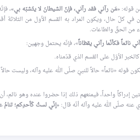
من قوله:
«مَن رآني فقد رآني، فإنّ الشيطانَ لا يتَشبّه بي»
، فإنّ
في كلّ حال، ويكون المراد به القسم الأول من الثلاثة أقسا
يء من الحقّ والطاعات.
ني نائماً فكأنّما رآني يقظاناً
»، فإنّه يحتمل وجهين:
كالخبر الأوّل على القسم الذي قدّمناه.
 قوله «نائماً» حالاً للنبيّ صلّى الله عليه وآله، وليست حالاً ل
لتين إدراكاً واحداً، فيمنعهم ذلك إذا حضروا عنده وهو نائم، أ
عنه صلّى الله عليه وآله أنّه قال:
«إنّي لستُ كَأحدِكم؛ تنامُ ع