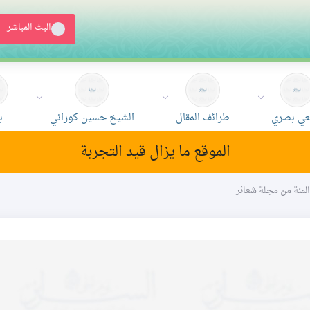
البث المباشر
ي بصري
طرائف المقال
الشيخ حسين كوراني
ب
الموقع ما يزال قيد التجربة
 المئة من مجلة شعائر