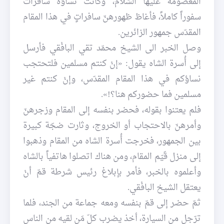
المعصومة عليها السّلام، وكانت نساؤه سافرات
سفوراً كاملاً، فأغاظ ظهورهنّ سافراتٍ في هذا المقام
المقدّس جمهور الزائرين.
وصل الخبر الى الشيخ محمّد تقي البافْقي فأرسل
إلى أُسرة الشاه يقول: «إنْ كنتم مسلمين فلتحتجب
نساؤكم في هذا المقام المقدّس، وإنْ كنتم غير
مسلمين فما حضوركم هنا؟!».
فلم يعتنوا بقوله، فحضر بنفسه إلى المقام وزجرهنّ
وأمرهنّ بالاحتجاب أو الخروج، وثارت ضجّة كبيرة
بين الجمهور، فخرجت أُسرة الشاه من المقام وذهبوا
إلى منزل قَيّم المقام، ومن هناك اتصلوا هاتفياً بالشاه
وأعلموه بالخبر، فأمر بإبلاغ رئيس شرطة قمّ أنْ
يعتقل الشيخ البافْقي.
ثمّ حضر إلى قمّ بنفسه ومعه جماعة من الجند، فلما
ترّجل من السيارة، أخذ يضرب كلّ مَن لقيه من الناس