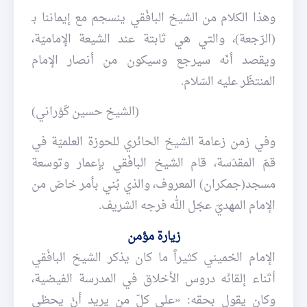
وهذا الكلام من الشيخ البافْقي ينسجم مع إيماننا بـ
(الرّجعة)، والتي هي ثابتة عند الشيعة الإماميّة،
ويقصد أنّه سيرجع وسيكون من أنصار الإمام
المنتظَر عليه السّلام.
(الشيخ حسين كَوْراني)
وفي زمن زعامة الشيخ الحائري للحوزة العلميّة في
قمّ المقدّسة، قام الشيخ البافْقي بإعمار وتوسعة
مسجد(جمكران) المعروف، والذي بُني بأمر خاصّ من
الإمام المهديّ عجّل الله فرجه الشريف.
زيارة مؤمن
الإمام الخميني كثيراً ما كان يذكر الشيخ البافْقي
أثناء إلقائه دروس الأخلاق في المدرسة الفيضية،
وكان يقول بحقه: «على كلّ من يريد أنْ يحظى