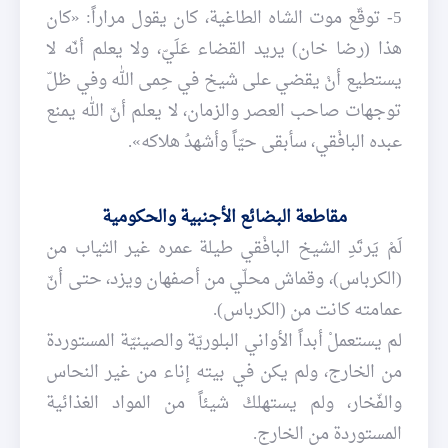
5- توقّع موت الشاه الطاغية، كان يقول مراراً: «كان
هذا (رضا خان) يريد القضاء عَلَيّ، ولا يعلم أنّه لا
يستطيع أنْ يقضي على شيخ في حِمى الله وفي ظلّ
توجهات صاحب العصر والزمان، لا يعلم أنّ الله يمنع
عبده البافْقي، سأبقى حيّاً وأشهدُ هلاكه».
مقاطعة البضائع الأجنبية والحكومية
لَمْ يَرتَدِ الشيخ البافْقي طيلة عمره غير الثياب من
(الكرباس)، وقماش محلّي من أصفهان ويزد، حتى أنّ
عمامته كانت من (الكرباس).
لم يستعملْ أبداً الأواني البلوريّة والصينيّة المستوردة
من الخارج، ولم يكن في بيته إناء من غير النحاس
والفّخار، ولم يستهلكْ شيئاً من المواد الغذائية
المستوردة من الخارج.