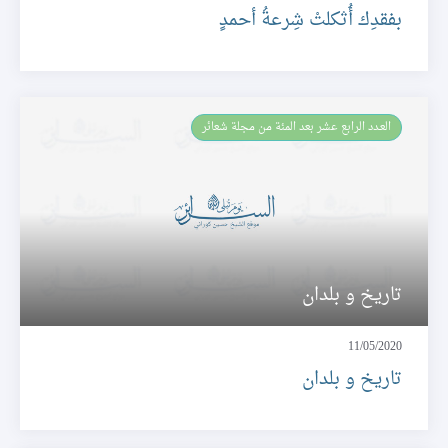
بفقدِك أُثكلتْ شِرعةُ أحمدٍ
العـدد الرابع عشر بعد المئة من مجلة شعائر
تاريخ و بلدان
11/05/2020
تاريخ و بلدان