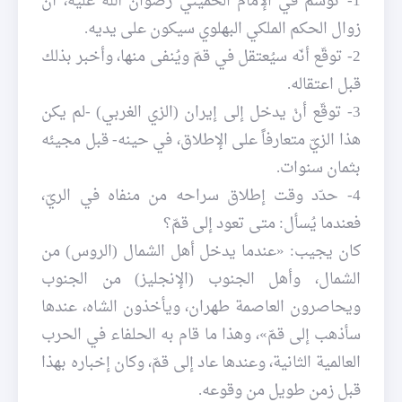
1- توسّم في الإمام الخميني رضوان الله عليه، أنّ
زوال الحكم الملكي البهلوي سيكون على يديه.
2- توقّع أنّه سيُعتقل في قمّ ويُنفى منها، وأخبر بذلك
قبل اعتقاله.
3- توقّع أنْ يدخل إلى إيران (الزي الغربي) -لم يكن
هذا الزيّ متعارفاً على الإطلاق، في حينه- قبل مجيئه
بثمان سنوات.
4- حدّد وقت إطلاق سراحه من منفاه في الريّ،
فعندما يُسأل: متى تعود إلى قمّ؟
كان يجيب: «عندما يدخل أهل الشمال (الروس) من
الشمال، وأهل الجنوب (الإنجليز) من الجنوب
ويحاصرون العاصمة طهران، ويأخذون الشاه، عندها
سأذهب إلى قمّ»، وهذا ما قام به الحلفاء في الحرب
العالمية الثانية، وعندها عاد إلى قمّ، وكان إخباره بهذا
قبل زمن طويل من وقوعه.