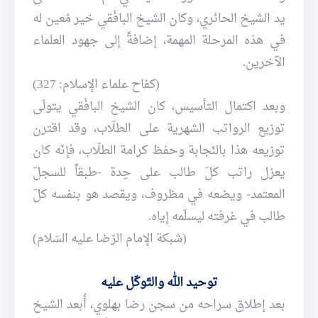
يد الشيخ الحائري، وكان الشيخ البافْقي خير مُعين له
في هذه المرحلة المهمة، إضافةً إلى جهود العلماء
الآخرين.
(كفاح علماء الإسلام: 327)
وبعد اكتمال التأسيس، كان الشيخ البافْقي يتولّى
توزيع الرواتب الشهرية على الطلّاب، وقد اقترن
توزيعه هذا بالنّجابة وحفظ كرامة الطلّاب، فإنّه كان
يعزل راتب كلّ طالب على حِدة -طبقاً للسجلّ
المعتمد- ويضعه في مظروف، ويقصد هو بنفسه كلّ
طالب في غرفته ليسلّمه إياه.
(شبكة الإمام الرّضا عليه السّلام)
توحيد الله والتّوكّل عليه
بعد إطلاق سراحه من سجن رضا بهلوي، أُبعد الشيخ