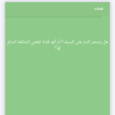
نفحات
م
هل ينتصر الدم على السيف؟ أم أنها فلتة تقضي الحكمة التنكر
 تبدأ
لها؟
صف