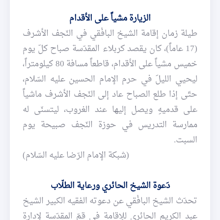
الزيارة مشياً على الأقدام
طيلة زمان إقامة الشيخ البافْقي في النّجف الأشرف
(17 عاماً)، كان يقصد كربلاء المقدّسة صباح كلّ يوم
خميس مشياً على الأقدام، قاطعاً مسافة 80 كيلومتراً،
ليحيي الليلَ في حرم الإمام الحسين عليه السّلام،
حتّى إذا طلع الصباح عاد إلى النّجف الأشرف ماشياً
على قدميهِ ويصل إليها عند الغروب، ليتسنّى له
ممارسة التدريس في حوزة النّجف صبيحة يوم
السبت.
(شبكة الإمام الرّضا عليه السّلام)
دَعوة الشيخ الحائري ورعاية الطلّاب
تحدّث الشيخ البافْقي عن دعوته الفقيه الكبير الشيخ
عبد الكريم الحائري للإقامة في قمّ المقدّسة لإدارة