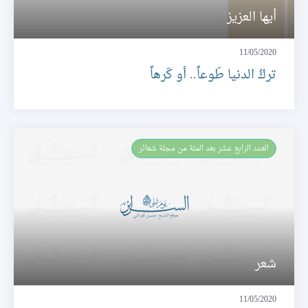
أيها العزيز
11/05/2020
تركُ الدنيا طَوعاً.. أو كَرهاً
العـدد الرابع عشر بعد المئة من مجلة شعائر
شعر
11/05/2020