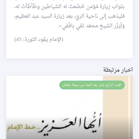
بثواب زيارة مُؤمن خَضَعتْ له الشياطين وطَأطَأتْ له،
فليذهب إلى ناحية الريّ، بعد زيارة السيد عبد العظيم،
وَلْيَزُر الشيخ محمّد تقي بافْقي».
(الإمام يقود الثورة: 45)
اخبار مرتبطة
العـدد الرابع عشر بعد المئة من مجلة شعائر