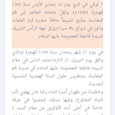
* تُوفّي في الريّ يوم 12 جمادى الأولى سنة 1365
للهجرة (1946م)، ونُقِلَ جثمانه الطاهر إلى قمّ
المقدّسة، وشُيّع تشييعاً حافلاً حضره كبار العلماء،
ودُفِنَ في (رواق بالا سر) الرواق جهة الرأس الشريف
للسيّدة فاطمة المعصومة عليها السّلام.
في يوم 27 شهر رمضان سنة 1346 للهجرة (والذي
وافق يوم النيروز، 21 آذار)،احتشد الناس في مقام
السيدة فاطمة المعصومة عليها السّلام في مدينة قمّ
المقدّسة، ينتظرون حلول السنة الهجرية الشمسية
الجديدة.
وحَضَرتْ من طهران أُسرة الشاه رضا خان بهلوي (أب
الشاه المخلوع) وفيها نساؤه، فجلسوا في غرفة
خاصة في أعلى أحد الأواوين من مقام السيد ة