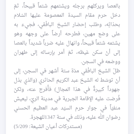
بالعصا ويركلهم برجله ويشتمهم شتماً قبيحاً، ثمّ
دخل حرم مقام السيدة المعصومة عليها السّلام
بحذائِه، وطلب إحضار الشيخ البافْقي، فجيء به
على وضع مهين، فطرحه أرضاً على وجهه وهو
يشتمه شتماً قبيحاً، وانهال عليه ضرباً شديداً بالعصا
إلى أنْ سكن غيظه، ثمّ أمر بإرساله إلى طهران
ووضعه في السجن.
ظلّ الشيخ البافْقي مدّة ستة أشهر في السجن، إلى
أنْ توسّط له الشيخ عبد الكريم الحائري (والذي بذل
جهوداً كبيرةً في هذا المجال) فأُفرج عنه، ولكنْ
فُرضت عليه الإقامة الجبرية في مدينة الريّ، ليعيش
منفيّاً في جوار حرم السيّد عبد العظيم الحسني
رضوان الله عليه، وذلك في سنة 1347للهجرة.
(مستدركات أعيان الشيعة: 5/209)