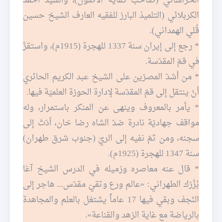
الخراساني (صاحب كفاية الأصول)، والسيد أحمد
الكربلائي (التلميذ البارز للفقيه العارف الشيخ حسين
قُلي الهمداني).
* رجع إلى إيران سنة 1337 للهجرة (1915م)، واستقرَّ
في قمّ المقدّسة.
* من أشدّ المصرّين على الشيخ عبد الكريم الحائري
أنْ ينتقل إلى قمّ المقدّسة لإدارة الحوزة العلميّة فيها.
* يأمر بالمعروف وينهى عن المنكر باستمرار، وله
مواقف جهاديّة نادرة ضدّ الشاه رضا خان، أدّتْ إلى
سجنه، ومن ثمّ نفيه إلى الريّ (جنوب شرق طهران)
سنة 1347 للهجرة (1925م).
* قال عنه معاصره وزميله في الدرس الشيخ آغا
بُزُرْك الطهراني: «عالم ورع وتقيّ مقدّس... هاجر إلى
النّجف وبقي فيها 17 عاماً يشتغل بالعلم والمجاهدة
بالرياضة مع غاية الزهد والقناعة».