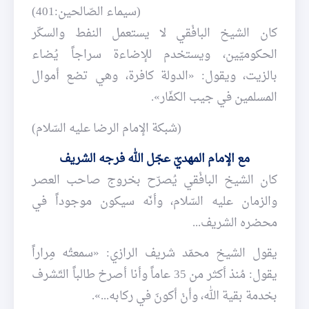
(سيماء الصّالحين:401)
كان الشيخ البافْقي لا يستعمل النفط والسكّر
الحكوميّين، ويستخدم للإضاءة سراجاً يُضاء
بالزيت، ويقول: «الدولة كافرة، وهي تضع أموال
المسلمين في جيب الكفّار».
(شبكة الإمام الرضا عليه السّلام)
مع الإمام المهديّ عجّل الله فرجه الشريف
كان الشيخ البافْقي يُصرّح بخروج صاحب العصر
والزمان عليه السّلام، وأنّه سيكون موجوداً في
محضره الشريف...
يقول الشيخ محمّد شريف الرازي: «سمعتُه مِراراً
يقول: مُنذ أكثر من 35 عاماً وأنا أصرخ طالباً التّشرف
بخدمة بقية الله، وأنْ أكونَ في ركابه...‌».