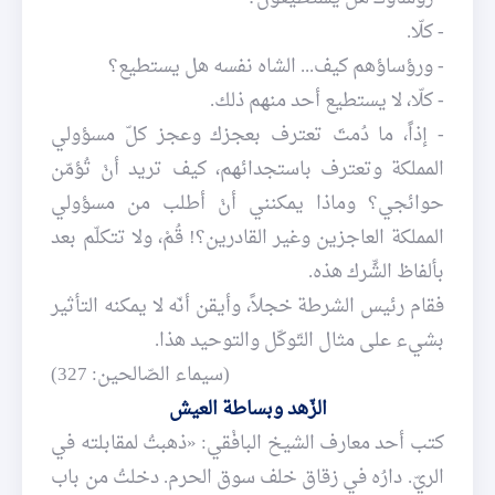
- كلّا.
- ورؤساؤهم كيف... الشاه نفسه هل يستطيع؟
- كلّا، لا يستطيع أحد منهم ذلك.
- إذاً، ما دُمتَ تعترف بعجزك وعجز كلّ مسؤولي
المملكة وتعترف باستجدائهم، كيف تريد أنْ تُؤمّن
حوائجي؟ وماذا يمكنني أنْ أطلب من مسؤولي
المملكة العاجزين وغير القادرين؟! قُمْ، ولا تتكلّم بعد
بألفاظ الشِّرك هذه.
فقام رئيس الشرطة خجلاً، وأيقن أنّه لا يمكنه التأثير
بشيء على مثال التّوكّل والتوحيد هذا.
(سيماء الصّالحين: 327)
الزّهد وبساطة العيش
كتب أحد معارف الشيخ البافْقي: «ذهبتُ لمقابلته في
الريّ. دارُه في زقاق خلف سوق الحرم. دخلتُ من باب