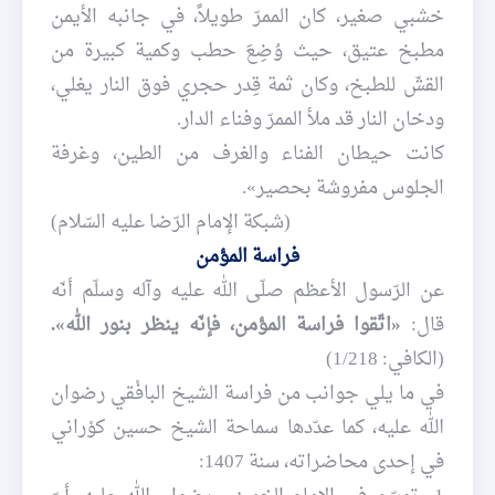
خشبي صغير، كان الممرّ طويلاً، في جانبه الأيمن
مطبخ عتيق، حيث وُضِعَ حطب وكمية كبيرة من
القشّ للطبخ، وكان ثمة قِدر حجري فوق النار يغلي،
ودخان النار قد ملأ الممرّ وفناء الدار.
كانت حيطان الفناء والغرف من الطين، وغرفة
الجلوس مفروشة بحصير».
(شبكة الإمام الرّضا عليه السّلام)
فراسة المؤمن
عن الرّسول الأعظم صلّى الله عليه وآله وسلّم أنّه
قال:
«اتّقوا فراسة المؤمن، فإنّه ينظر بنور الله».
(الكافي: 1/218)
في ما يلي جوانب من فراسة الشيخ البافْقي رضوان
الله عليه، كما عدّدها سماحة الشيخ حسين كوْراني
في إحدى محاضراته، سنة 1407: