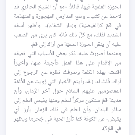
الحوزة العلميّة فيها، قائلاً: «مع أنّ الشيخ الحائري قد
لاحظ عن كثب... وضع المدارس المهجورة والمتهدّمة
في قمّ كـ(الفيضيّة) و(دار الشفاء)... وأظهر أسفه
الشديد لذلك، مع كلّ ذلك فانّه كان يرى من الصعب
عليه أن ينقل الحوزة العلميّة من أراك إلى قمّ.
وعندما أصررتُ عليه، ذكر بعض الأسباب التي تعيقه
من الإقدام على هذا العمل فأجبتهُ عنها، وأخيراً
أقنعته بهذه الكلمة وصرفتُ نظره عن الرجوع إلى
أراك، قُلتُ له: (لقد رأيتم الأخبار التي رُويت عن الأئمّة
المعصومين عليهم السّلام حول آخر الزّمان، وأنّ
مدينة قمّ ستكون مركزاً للعلم ومنها يفيض العلم إلى
سائر البلدان، وأنّ العلم في ذلك الزمان يأرز -أي
يقبض- عن الكوفة كما تأرز الحيّة في جُحرها ويظهر
في قمّ؟).