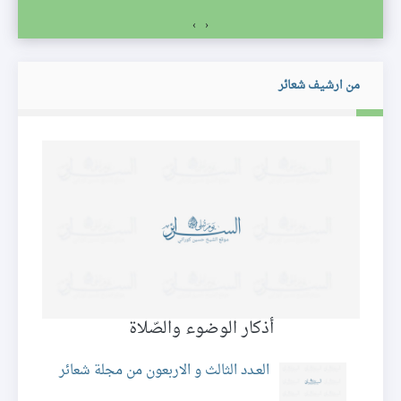
›
‹
من ارشيف شعائر
أذكار الوضوء والصّلاة
ئر
العـدد الثالث و الاربعون من مجلة شعائر