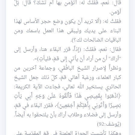
قال: نعم، فقلتُ له: أتؤمن بها أم تشكّ؟ قال: بَلْ
أؤمن.
فقلتُ له: (ألا تريد أنْ يكون وضع حجر الأساس لهذا
البناء على يديك وليبقى هذا العمل باسمك ومن
الباقيات الصّالحات لك؟).
فقال: نعم، فقلتُ: (إذاً، قرّر البقاء هنا، وأرسل إلى
"أراك" أنّ من أراد أنْ يأتي إلى قمّ، فليأتِ)».
ونظراً لإصرار الشيخ البافْقي، وجماعة آخرين من
كبار العلماء، ورغبة أهالي قمّ، كلّ ذلك جعل الشيخ
الحائري يستخير الله تعالى، فجاءت الآية الكريمة:
﴿اذْهَبُوا بِقَمِيصِي هَٰذَا فَأَلْقُوهُ عَلَىٰ وَجْهِ أَبِي يَأْتِ
بَصِيرًا وَأْتُونِي بِأَهْلِكُمْ أَجْمَعِينَ﴾، فقرّر البقاء في قمّ،
وأرسل إلى فضلاء وطلاب أراك بأنْ يلتحقوا به أيضاً.
(يُوسُف:92)
وهكذا تأسّست الحوزة العلميّة في قمّ المقدّسة على