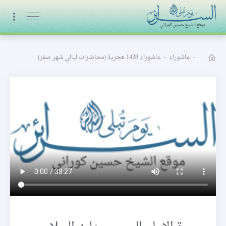
البث المباشر
-
عاشوراء
-
عاشوراء 1438 هجرية (محاضرات ليالي شهر صفر)