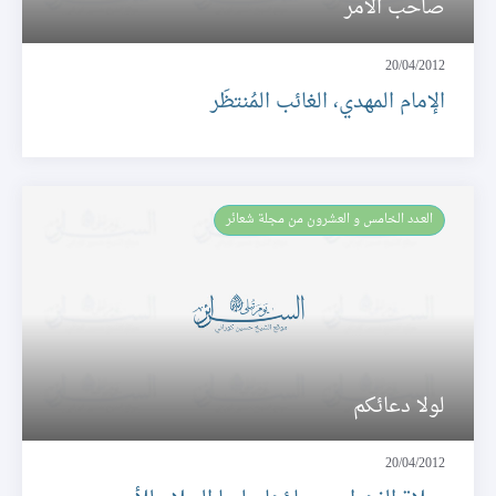
صاحب الأمر
20/04/2012
الإمام المهدي، الغائب المُنتظَر
العـدد الخامس و العشرون من مجلة شعائر
لولا دعائكم
20/04/2012