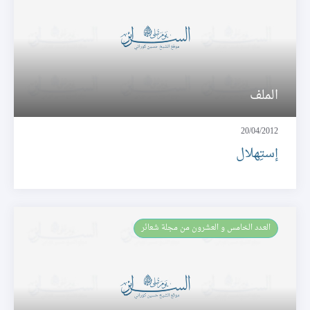
الملف
20/04/2012
إستِهلال
العـدد الخامس و العشرون من مجلة شعائر