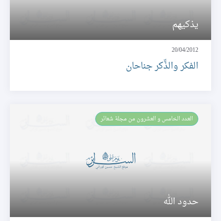
يذكيهم
20/04/2012
الفكر والذِّكر جناحان
العـدد الخامس و العشرون من مجلة شعائر
حدود الله