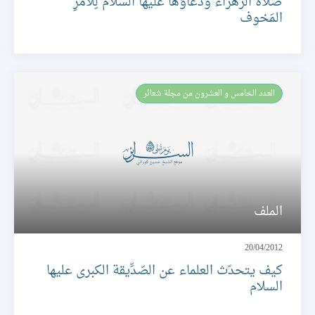
صلاة الزهراء ودعاؤها عليها السلام لِلأمرِ
المَخوف
العـدد الخامس و العشرون من مجلة شعائر
الملف
20/04/2012
كيف يتحدّث العلماء عن الصّدِّيقة الكبرى عليها
السلام