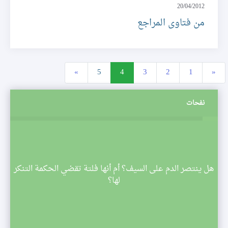
20/04/2012
من فتاوى المراجع
»
5
4
3
2
1
«
نفحات
م
هل ينتصر الدم على السيف؟ أم أنها فلتة تقضي الحكمة التنكر
 تبدأ
لها؟