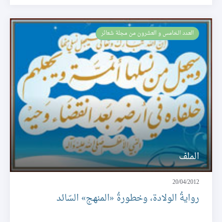
العـدد الخامس و العشرون من مجلة شعائر
الملف
20/04/2012
روايةُ الولادة، وخطورةُ «المنهج» السّائد