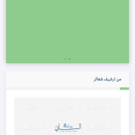
صف
›
‹
من ارشيف شعائر