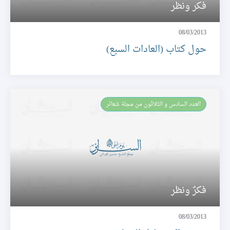
فكر ونظر
08/03/2013
حول كتاب (العادات السبع)
العـدد السادس و الثلاثون من مجلة شعائر
فكرٌ ونظر
08/03/2013