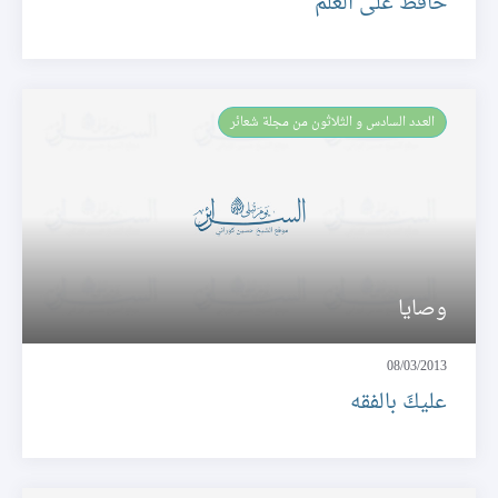
حافظ على العلم
العـدد السادس و الثلاثون من مجلة شعائر
وصايا
08/03/2013
عليكَ بالفقه