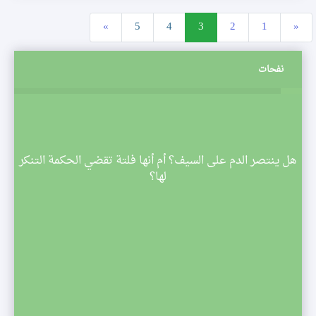
»
5
4
3
2
1
«
نفحات
م
هل ينتصر الدم على السيف؟ أم أنها فلتة تقضي الحكمة التنكر
 تبدأ
لها؟
صف