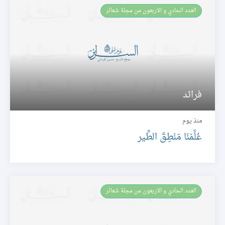
العـدد الحادي و الاربعون من مجلة شعائر
فرائد
منذ يوم
عُلِّمْنَا مَنْطِقَ الطَّير
العـدد الحادي و الاربعون من مجلة شعائر