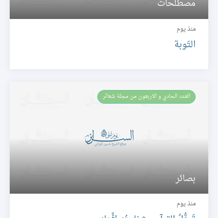
مصطلحات
منذ يوم
التّوبة
العـدد الحادي و الاربعون من مجلة شعائر
بصائر
منذ يوم