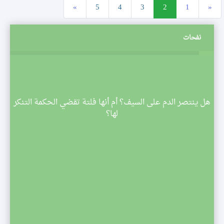
»
5
4
3
2
1
«
نفحات
م
هل ينتصر الدم على السيف؟ أم أنها فلتة تقضي الحكمة التنكر
 تبدأ
لها؟
صف