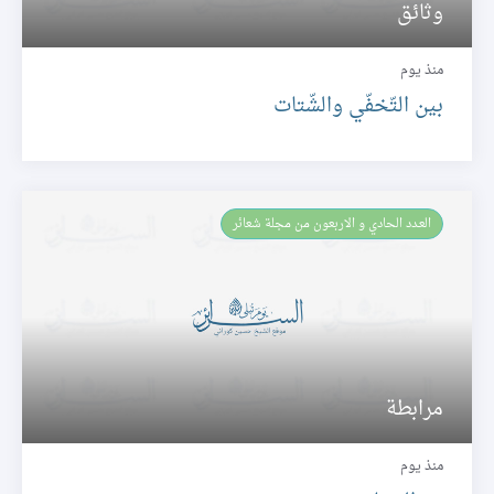
وثائق
منذ يوم
بين التّخفّي والشّتات
العـدد الحادي و الاربعون من مجلة شعائر
مرابطة
منذ يوم