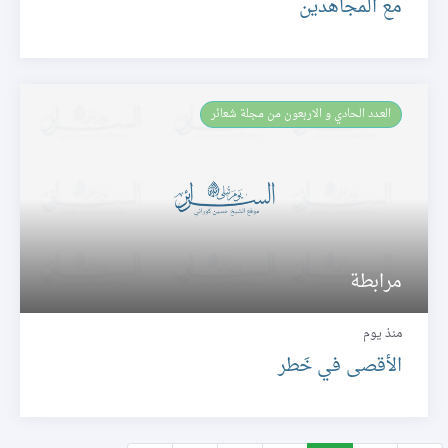
مع المجاهدين
العـدد الحادي و الاربعون من مجلة شعائر
مرابطة
منذ يوم
الأقصى في خَطر