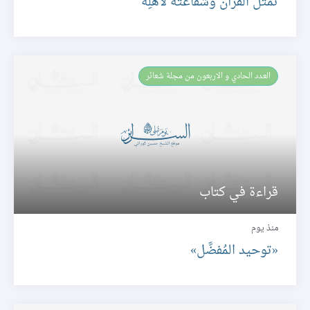
تَمثُّلُ القرآن وشفاعتُه لأَهلِه
العـدد الحادي و الاربعون من مجلة شعائر
قراءة في كتاب
منذ يوم
«توحيد المُفضَّل»