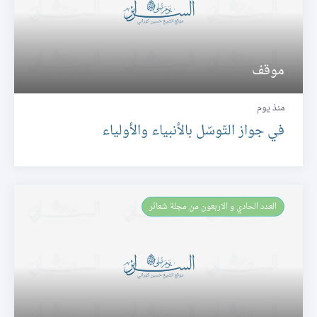
موقف
منذ يوم
في جواز التّوسّل بالأنبياء والأولياء
العـدد الحادي و الاربعون من مجلة شعائر