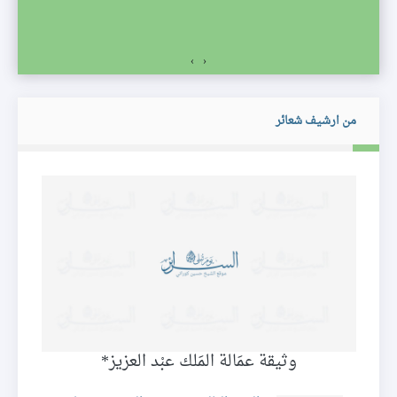
›
‹
من ارشيف شعائر
ي
وثيقة عمَالة المَلك عبْد العزيز*