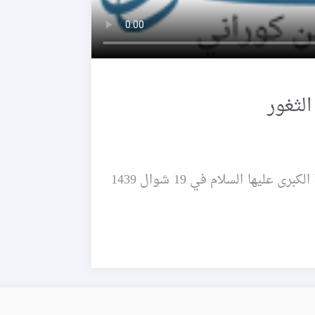
الثغور
~ من أدعية الصحيفة السجادية في حسينية الصدّيقة الكبرى عليها السلام في 19 شوال 1439