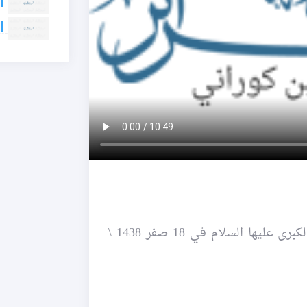
~ إحياء المراسم العاشورائية في حسينية الصدّيقة الكبرى عليها السلام في 18 صفر 1438 \