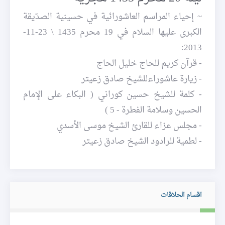
~ إحياء المراسم العاشورائية في حسينية الصدّيقة
الكبرى عليها السلام في 19 محرم 1435 \ 23-11-
2013:
- قرآن كريم للحاج خليل الحاج
- زيارة عاشوراءللشيخ صادق زعيتر
- كلمة للشيخ حسين كوراني ( البكاء على الإمام
الحسين وسلامة الفطرة - 5 )
- مجلس عزاء للقارئ الشيخ موسى الأسدي
- لطمية للرادود الشيخ صادق زعيتر
اقسام الحلاقات