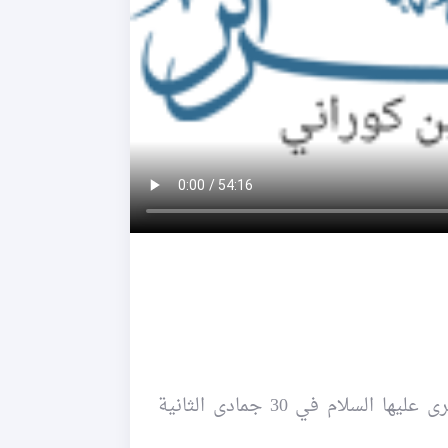
~ إحياء ليالي شهر رجب في حسينية الصدّيقة الكبرى عليها السلام في 30 جمادى الثانية