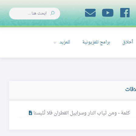
أخلاق
برامج تلفزيونية
للمزيد
اقات
كلمة - ومن ثياب النار وسرابيل القطران فلا تُلبسنا