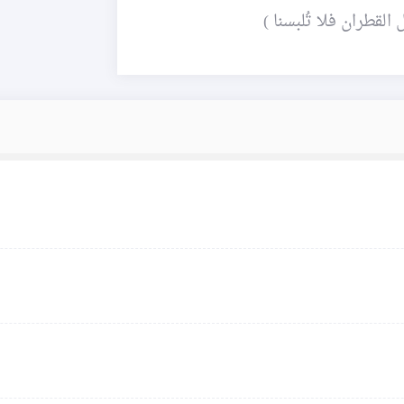
لقطران فلا تُلبسنا )