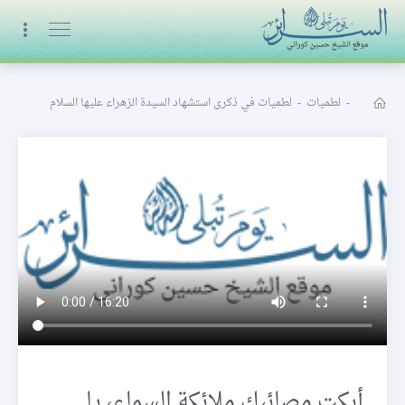
البث المباشر
-
لطميات
-
لطميات في ذكرى استشهاد السيدة الزهراء عليها السلام
أبكت مصائبك ملائكة السماء، يا