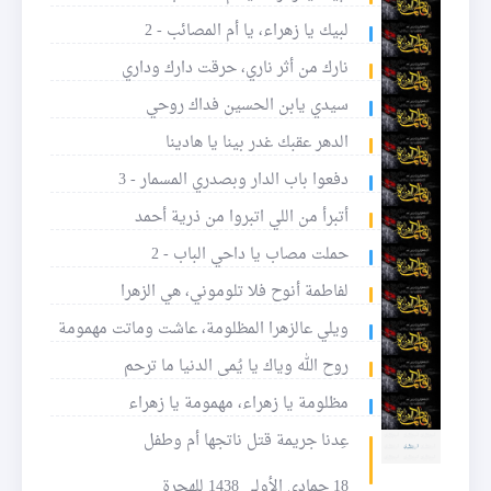
لبيك يا زهراء، يا أم المصائب - 2
نارك من أثر ناري، حرقت دارك وداري
سيدي يابن الحسين فداك روحي
الدهر عقبك غدر بينا يا هادينا
دفعوا باب الدار وبصدري المسمار - 3
أتبرأ من اللي اتبروا من ذرية أحمد
حملت مصاب يا داحي الباب - 2
لفاطمة أنوح فلا تلوموني، هي الزهرا
ويلي عالزهرا المظلومة، عاشت وماتت مهمومة
روح الله وياك يا يُمى الدنيا ما ترحم
مظلومة يا زهراء، مهمومة يا زهراء
عِدنا جريمة قتل ناتجها أم وطفل
18 جمادى الأولى 1438 للهجرة