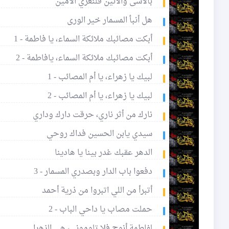
بالأسى والأنين فلنعزي الأمين
هل أنبأ المسمار خير الورى
أبكت مصائبك ملائكة السماء، يا فاطمة - 1
أبكت مصائبك ملائكة السماء، يافاطمة - 2
لبيك يا زهراء، يا أم المصائب - 1
لبيك يا زهراء، يا أم المصائب - 2
نارك من أثر ناري، حرقت دارك وداري
سيدي يابن الحسين فداك روحي
الدهر عقبك غدر بينا يا هادينا
دفعوا باب الدار وبصدري المسمار - 3
أتبرأ من اللي اتبروا من ذرية أحمد
حملت مصاب يا داحي الباب - 2
لفاطمة أنوح فلا تلوموني، هي الزهرا