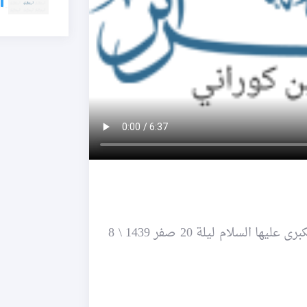
~ إحياء المراسم العاشورائية في حسينية الصدّيقة الكبرى عليها السلام ليلة 20 صفر 1439 \ 8