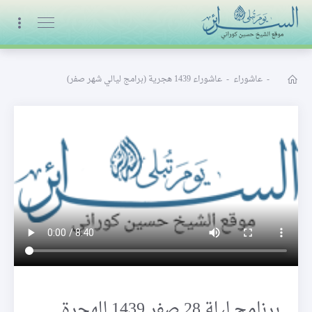
البث المباشر
-
عاشوراء
-
عاشوراء 1439 هجرية (برامج ليالي شهر صفر)
برنامج ليلة 28 صفر 1439 للهجرة