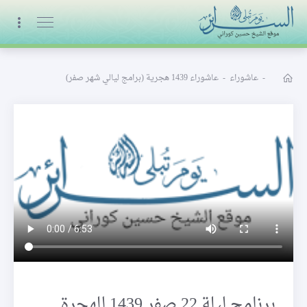
البث المباشر
-
عاشوراء
-
عاشوراء 1439 هجرية (برامج ليالي شهر صفر)
برنامج ليلة 22 صفر 1439 للهجرة