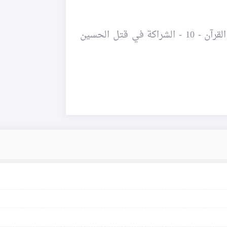
- كلمة للشيخ حسين كوراني ( الشجرة الملعونة في القرآن - 10 - الشراكة في قتل الحسين