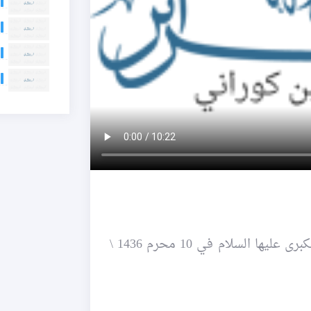
~ إحياء المراسم العاشورائية في حسينية الصدّيقة الكبرى عليها السلام في 10 محرم 1436 \