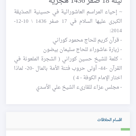
ليلة 18 صفر 1436 هجرية
~ إحياء المراسم العاشورائية في حسينية الصدّيقة
الكبرى عليها السلام في 17 صفر 1436 \ 10-12-
2014:
- قرآن كريم للحاج محمود كوراني
- زيارة عاشوراء للحاج سليمان بيضون
- كلمة للشيخ حسين كوراني ( الشجرة الملعونة في
القرآن -44- أولى حروب فتنة الأمة بالمال -20- لماذا
اختار الإمام الكوفة - 4 )
- مجلس عزاء للقارىء الشيخ علي الأسدي
اقسام الحلاقات