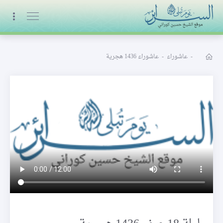
البث المباشر
-
عاشوراء
-
عاشوراء 1436 هجرية