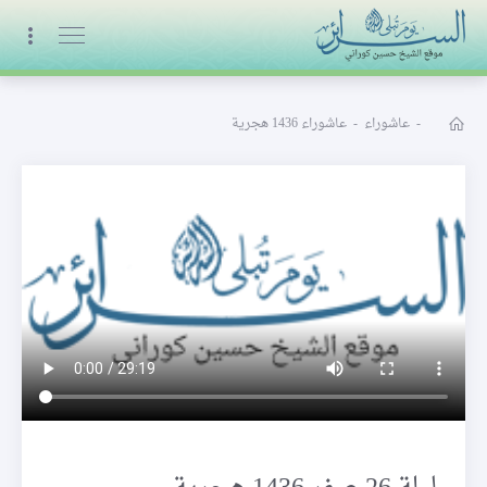
البث المباشر
-
عاشوراء
-
عاشوراء 1436 هجرية