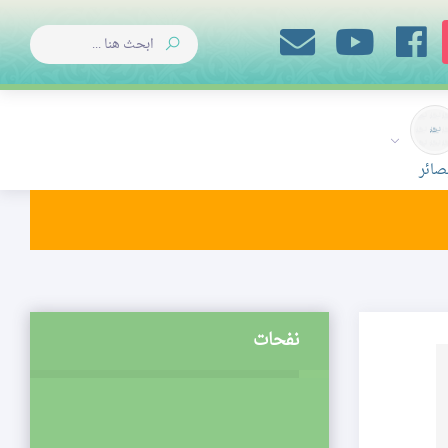
صائر
نفحات