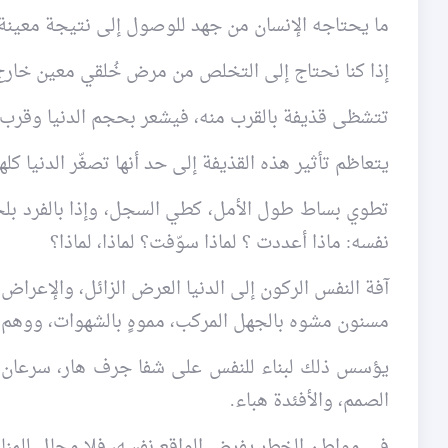
ما يحتاجه الإنسان من جهد للوصول إلى نتيجة معينة 
إذا كنا نحتاج إلى التخلص من مرض خُلقي معين خارج 
تتشظى قذيفة بالقرب منه، فيشعر بحجم الدنيا وقرب ا
يتعاظم تأثير هذه القذيفة إلى حد أنها تصغّر الدنيا كله
تطوي بساط طول الأمل، كطي السجل، وإذا بالفرد بلحظ
نفسه: ماذا أعددت ؟ لماذا سوّفت؟ لماذا، لماذا؟
آفة النفس الركون إلى الدنيا العرض الزائل، والإعراض 
مسنون مشوه بالجهل المركب، مموهٍ بالشهوات، ووهم 
يؤسس ذلك لبناء للنفس على شفا جرف هار، سرعان ماي
الصمم، والأفئدة هباء.
في مواطن الخطر يفرض الواقع نفسه، فلا مجال للمناورة. 