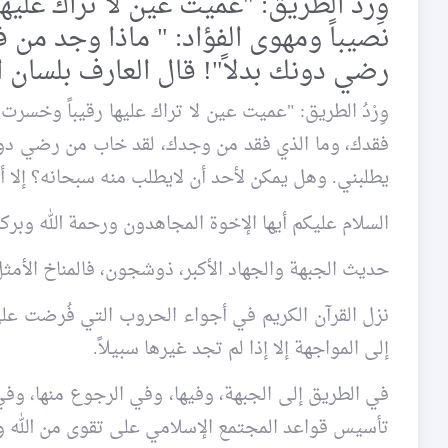
وِرْدُ الطريق: "عميت عين لا تراك عل
نصيباً ومهوى الفؤاد: " ماذا وجد من
رضي دونك بدلاً"! قال العارف بلسان 
وِرْدُ الطريق: "عميت عين لا تراك عليها رقيباً وخسر
فقدك، وما الذي فقد من وجدك، لقد خاب من رضي دونك 
يطلبني. وهل يمكن لأحد أن لايطلب منه سبحانه؟ إلا 
السلام عليكم أيها الإخوة المجاهدون ورحمة الله وبركا
حديث الجبهة والجهاد الأكبر، ذوشجون، فالمناخ الأمثل 
نزل القرآن الكريم في أجواء الحروب التي فُرضت على 
إلى المواجهة إلا إذا لم تجد غيرها سبيلاً.
في الطريق إلى الجبهة، وفيها، وفي الرجوع منها، وفي 
تأسيس قواعد المجتمع الإسلامي على تقوى من الله ور