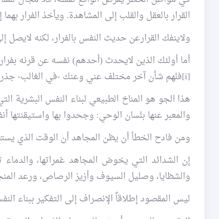
القرار بالعقل والقلب إلى المشاهدة. ويأخذ الفرار بهما إ
ولاينفك القرارعن حديث النفس بالفرار، لكنه لايصل إلى
أما أولئك الذين لايحدث (أحدهم) نفسه عن قرنه بفرار"
[i]فلهم شأن آخر مختلف عني وعنك -في الغالب- جذرياً.
هذا الجو هو المناخ الطبيعي لبناء النفس البشرية التي
والمعبر عنها بلسان الوحي: وجحدوا بها واستيقنتها أن
ومن فادح الخطأ أن يظن المجاهد أن الوقت الذي يستط
إن الشدائد التي يخوض المجاهد غمراتها، والدماء 
والشظايا، وصليل السيوف وأزيز الرصاص، ورعد المنجن
ليس المقصود إطلاقاً الإنصراف إلى التفكير ببناء ال