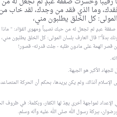
يها رقيباً وخسرت صفقة عبدٍ لم تجعل له من
 فقدك، وما الذي فقد من وجدك، لقد خاب من
المولى: كل الخلق يطلبون مني،
ت صفقة عبدٍ لم تجعل له من حبك نصيباً ومهوى الفؤاد: " ماذا
بدلاً"! قال العارف بلسان المولى: كل الخلق يطلبون مني، 
أن قصر الهمة على مادون طلبه - جلت قدرته- قصور!
ته.
للجهاد الأكبر هو الجبهة.
الحديث مع الله تعالى، ومع
تاريخ
وليّه المهديّ عليه السّلام
الإسلام آنذاك، ولم يكن يريدها، بحكم أن الحركة المتصاعدة
ا
الخمس
العـدد الثاني و الخمسون
من مجلة شعائر
الإعداد لمواجهة أخرى يعِدّ لها الكفار، وبكلمة: في ظروف الج
ضوان، ببركة رسول الله صلى الله عليه وآله وسلم.