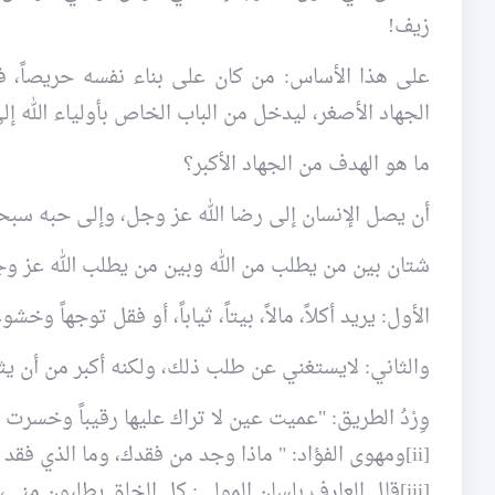
زيف!
على هذا الأساس: من كان على بناء نفسه حريصاً، فما
الجهاد الأصغر، ليدخل من الباب الخاص بأولياء الله إل
ما هو الهدف من الجهاد الأكبر؟
أن يصل الإنسان إلى رضا الله عز وجل، وإلى حبه سبحان
شتان بين من يطلب من الله وبين من يطلب الله عز و
الأول: يريد أكلاً، مالاً، بيتاً، ثياباً، أو فقل توجهاً وخش
والثاني: لايستغني عن طلب ذلك، ولكنه أكبر من أن ي
وِرْدُ الطريق: "عميت عين لا تراك عليها رقيباً وخسرت
[ii]ومهوى الفؤاد: " ماذا وجد من فقدك، وما الذي فقد من وجدك، لقد خاب من رضي دونك بدلاً"!
[iii]قال العارف بلسان المولى: كل الخلق يطلبون مني، والعارف يطلبني.