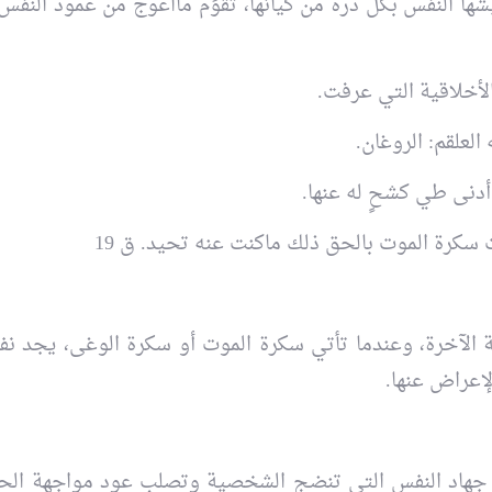
ا النفس بكل ذرة من كيانها، تقوِّم مااعوج من عمود النفس 
الأخلاقية التي عرفت.
العلقم: الروغان.
دنى طي كشحٍ له عنها.
سكرة الموت بالحق ذلك ماكنت عنه تحيد. ق 19
 الآخرة، وعندما تأتي سكرة الموت أو سكرة الوغى، يجد نف
لإعراض عنها.
جهاد النفس التي تنضج الشخصية وتصلب عود مواجهة الحقي