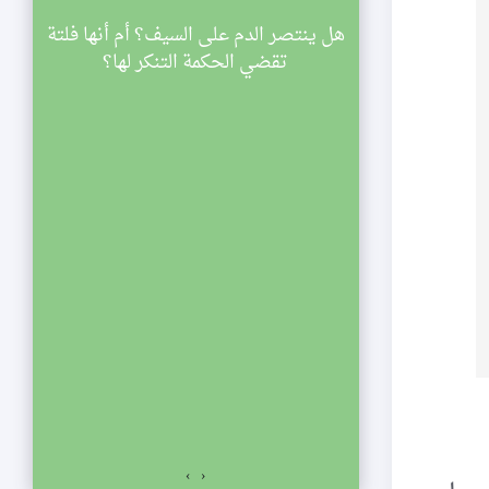
سينية الصديقة
هل ينتصر الدم على السيف؟ أم أنها فلتة
ي
اركة في مجالس
تقضي الحكمة التنكر لها؟
ليالي شهر رمضان لعام 1433 هجرية. تبدأ
والنصف مساء
الي الإحياء
لفجر. نلتمس
صديقة الكبرى عليها
السلام للمشاركة في مجالس ليالي شهر رمضان لعام 1433
اسعة والنصف مساء
ياء يستمر المجلس
ت المؤمنين.
›
‹