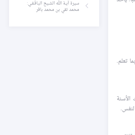
سيرة آيـة الله الشـيخ البـافَـقـي:
محمد تقي بن محمد باقر
ا تعلم.
 الأسنة
لنفس.