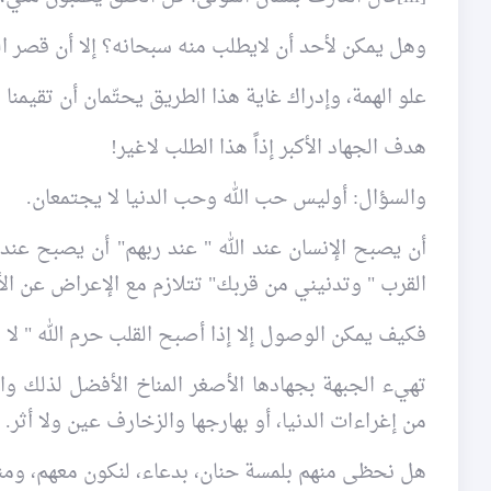
وهل يمكن لأحد أن لايطلب منه سبحانه؟ إلا أن قصر ا
علو الهمة، وإدراك غاية هذا الطريق يحتّمان أن تقيمن
هدف الجهاد الأكبر إذاً هذا الطلب لاغير!
والسؤال: أوليس حب الله وحب الدنيا لا يجتمعان.
أن يصبح الإنسان عند الله " عند ربهم" أن يصبح 
القرب " وتدنيني من قربك" تتلازم مع الإعراض عن ال
فكيف يمكن الوصول إلا إذا أصبح القلب حرم الله " لا ت
تهيء الجبهة بجهادها الأصغر المناخ الأفضل لذلك وا
من إغراءات الدنيا، أو بهارجها والزخارف عين ولا أثر. 
هل نحظى منهم بلمسة حنان، بدعاء، لنكون معهم، ومن