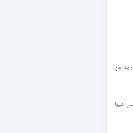
رجة من
يس فيها