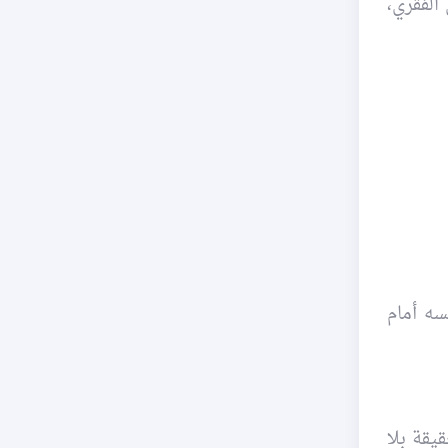
الفقري،
سه أمام
قة بلا