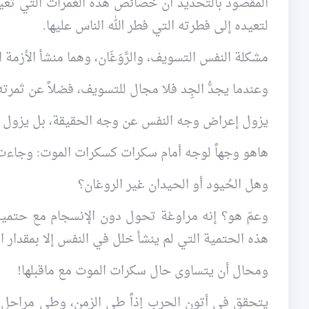
المقصود بالتحديد أن خصائص هذه الغمرات التي تعيشه
لتعيده إلى فطرته التي فطر الله الناس عليها.
مشكلة النفس التسويف، والرَّوَغَان، وهما منشأ الأزمة 
وعندما يجدُّ الجِد فلا مجال للتسويف، فضلاً عن ثمرته 
يزول إعراض وجه النفس عن وجه الحقيقة، بل يزول أ
هاهو وجهاً لوجه أمام سكرات كسكرات الموت: وجاءت 
وهل الحُيود أو الحيدان غير الروغان؟
وعمّ هو؟ إنه مراوغة تحول دون الإنسجام مع حتمية
هذه الحتمية التي لم ينشأ خلل في النفس إلا بمقدار ا
ومحال أن يتساوى حال سكرات الموت مع ماقبلها!
يتحقق في أتون الحرب إذاً طي الزمن، وطي مراحل 