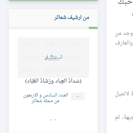
 حبك
من ارشيف شعائر
 وجد من
والعارف
 و بلدان
(سَدادُ العِباد ورَشادُ العُبّاد)
الحد
ولي
 لاتميل
لعـدد الخامس و
العـدد السادس و الاربعون
ون من مجلة شعائر
من مجلة شعائر
بهة، تم
›
‹