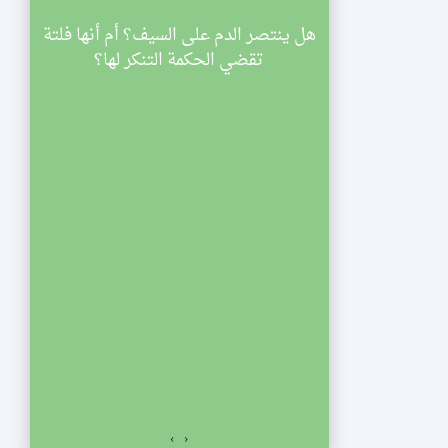
سينية الصديقة
هل ينتصر الدم على السيف؟ أم أنها فلتة
ي
اركة في مجالس
تقضي الحكمة التنكر لها؟
ليالي شهر رمضان لعام 1433 هجرية. تبدأ
والنصف مساء
الي الإحياء
لفجر. نلتمس
صديقة الكبرى عليها
السلام للمشاركة في مجالس ليالي شهر رمضان لعام 1433
اسعة والنصف مساء
ياء يستمر المجلس
ت المؤمنين.
›
‹