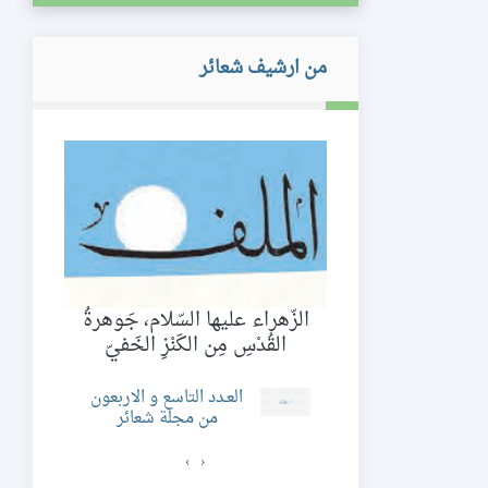
من ارشيف شعائر
امة كرباسجيان
الزّهراء عليها السّلام، جَوهرةُ
خوف
لميذه
القُدْسِ مِن الكَنْزِ الخَفيّ
الم
د الثامن و السبعون
العـدد التاسع و الاربعون
ن مجلة شعائر
من مجلة شعائر
›
‹