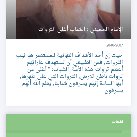
الإمام الخميني : الشباب أغلى الثروات
20/06/2007
حيث إن أحد الأهداف النهائية للمستعمر هو نهب
الثروات, فمن الطبيعي أن تستهدف غاراتهم
أعظم ثروات هذه الأمة, الشباب: " أغلى من
ثروات باطن الأرض, الثروات التي على ظهرها,
أيها السادة إنهم يسرقون شبابنا, يعلم الله أنهم
يسرقون
نفحات