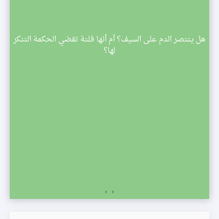
م
هل ينتصر الدم على السيف؟ أم أنها فلتة تقضي الحكمة التنكر
 تبدأ
لها؟
صف
›
‹