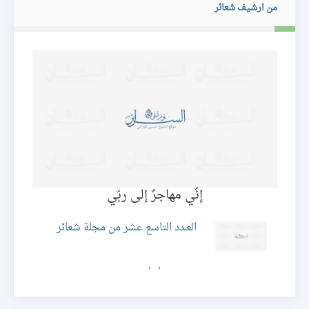
من ارشيف شعائر
إنّي مهاجرٌ إلى ربّي
العـدد التاسع عشر من مجلة شعائر
›
‹