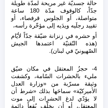
حالة جسديّة غير مريحة لمدّة طويلة
جدّاً، كالوقوف مدّة 180 ساعة
متواصلة، أو الجلوس قرفصاء، أو
تقييد رجلَيه ويدَيه إلى مؤخّرة رأسه،
أو حشره في زنزانة ضيّقة جدّاً لأيّام
(هذه التّقنيّة اعتمدها الجيش
الصّهيونيّ في لبنان).
4- حجزُ المعتقل في مكان ضيّق
مليء بالحشرات السّامة، وكشفت
وثيقة مسرّبة من «وزارة العدل
الأميركيّة» سماحَها بذلك «شرط أن
لا يؤدّي لدغ الحشرات إلى موت
المعتقل، أو أن يخلّف بُقعاً دائمة