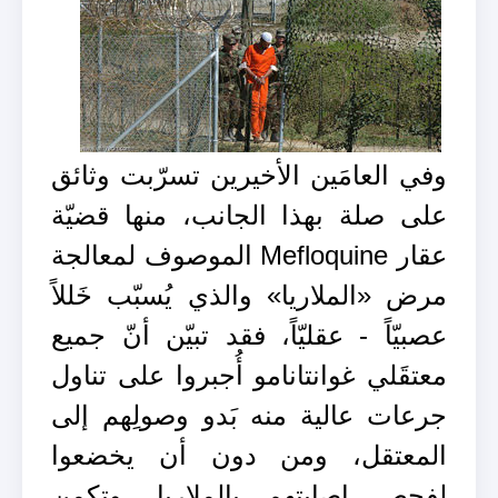
وفي العامَين الأخيرين تسرّبت وثائق
على صلة بهذا الجانب، منها قضيّة
عقار Mefloquine الموصوف لمعالجة
مرض «الملاريا» والذي يُسبّب خَللاً
عصبيّاً - عقليّاً، فقد تبيّن أنّ جميع
معتقَلي غوانتانامو أُجبروا على تناول
جرعات عالية منه بَدو وصولِهم إلى
المعتقل، ومن دون أن يخضعوا
لفحص إصابتهم بالملاريا. وتكمن