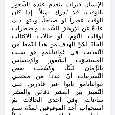
الإنسان فترات ينعدم عنده الشّعور
بالوقت، فلا يُدرك -مثلاً- إذا كان
الوقت عصراً أو صباحاً، وينتج ذلك
عادةً عن الإرهاق الشّديد، واضطراب
أوقات النّوم، أو حالات الاكتئاب
الحادّ. لكنّ الهدف من هذا النّمط من
التّعذيب في غوانتانامو هو سلب
المستجوَب الشّعور والإحساس
بالزّمان كلّيّاً، وكَشَفت بعض
التّسريبات أنّ عدداً من معتقلي
غوانتانامو باتوا غير قادرين على
التّمييز بين العشر دقائق والعشر
ساعات. وفي إحدى الحالات تمّ
استجواب أحد الموقوفين لمدّة سبع