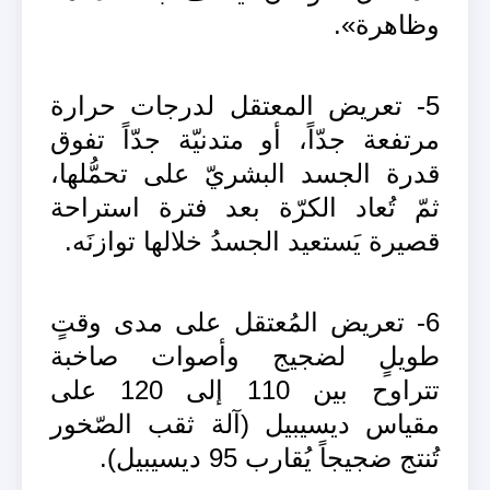
وظاهرة».
5- تعريض المعتقل لدرجات حرارة
مرتفعة جدّاً، أو متدنيّة جدّاً تفوق
قدرة الجسد البشريّ على تحمُّلها،
ثمّ تُعاد الكرّة بعد فترة استراحة
قصيرة يَستعيد الجسدُ خلالها توازنَه.
6- تعريض المُعتقل على مدى وقتٍ
طويلٍ لضجيج وأصوات صاخبة
تتراوح بين 110 إلى 120 على
مقياس ديسيبيل (آلة ثقب الصّخور
تُنتج ضجيجاً يُقارب 95 ديسيبيل).