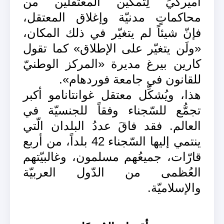
أميركيٍّ لِتَمكين المعتقلين من
محاكماتٍ مدنيّة وإغلاق المعتقل،
فإنّ شيئاً لم يتغيّر في ذلك المكان،
«ولَن يتغيّر على الإطلاق» كما تقول
كارين بيرغ مديرة «المركز الوطنيّ
للقانون في جامعة فوردهام».
هذا، ويُشكِّل معتقل غوانتانامو أكبر
تجمُّع للسّجناء وفقاً للجنسيّة في
العالم. فقد فاقَ عددُ البلدان الّتي
ينتمي إليها السّجناء 42 بلداً، من أربع
قارّات، جميعُهم مسلمون، وغالبيّتهم
العُظمى من الدّول العربيّة
والإسلاميّة.