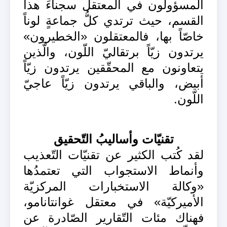
المسؤولون في المعتقل سجناءَ هذا
القسم، حيث ترتدي كلُّ جماعةٍ لوناً
خاصّاً بها، فالمعتقلون «الخطيرون»
يرتدون زيّاً برتقاليّ اللّون، والَّذين
يتعاونون مع المحقّقين يرتدون زيّاً
أبيض، والباقي يرتدون زيّاً عاجيّ
اللّون.
تقنيّات وأساليبُ التّحقيق
لقد كُتب الكثير عن تقنيّات التّعذيب
وأنماط الاستجواب التي تعتمدُها
«وكالة الاستخبارات المركزيّة
الأميركيّة» في معتقل غوانتانامو،
فهناك مئات التّقارير الصّادرة عن