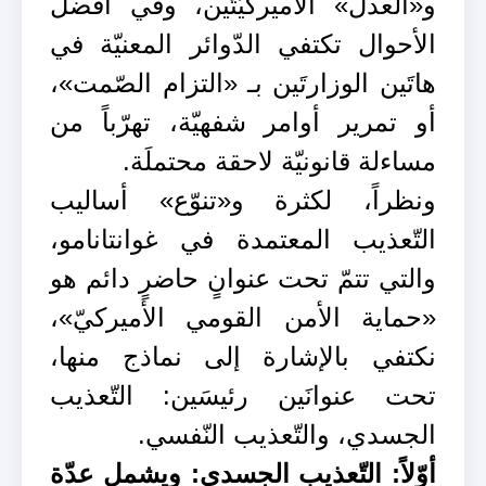
و«العدل» الأميركيّتَين، وفي أفضل
الأحوال تكتفي الدّوائر المعنيّة في
هاتَين الوزارتَين بـ «التزام الصّمت»،
أو تمرير أوامر شفهيّة، تهرّباً من
مساءلة قانونيّة لاحقة محتملَة.
ونظراً، لكثرة و«تنوّع» أساليب
التّعذيب المعتمدة في غوانتانامو،
والتي تتمّ تحت عنوانٍ حاضرٍ دائم هو
«حماية الأمن القومي الأميركيّ»،
نكتفي بالإشارة إلى نماذج منها،
تحت عنوانَين رئيسَين: التّعذيب
الجسدي، والتّعذيب النّفسي.
أوّلاً: التّعذيب الجسدي: ويشمل عدّة