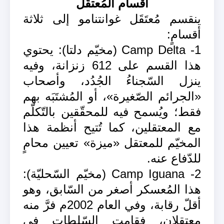
أقسام المُعتقَل
ينقسم مُعتَقَل غوانتنامو إلى ثلاثة
أقسامٍ:
1- Camp Delta (مخيّم دلتا): يحتوي
هذا القسم على 612 زنزانة، وفيه
ينزل السّجناءُ الجُدُد، وأصحاب
«الجرائم الصّغيرة»، أو المُشتَبَه بهم
فقط؛ ويُسمح فيه للمحقّقين بالتّكلّم
مع المعتقلين، كما تُتيح أنظمة هذا
المخيّم للمعتقل «ميزة» تعيين محامٍ
للدّفاع عنه.
2- Camp Iguana (مخيّم السّحليّة):
هذا المُعسكر أصغر من السّابق، وهو
أقلّ رقابة، وفي العام 2002م فرَّ منه
معتقلان، فقامت السّلطات في