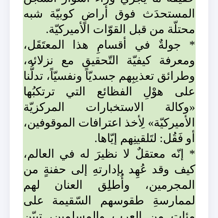
المستحدَث فوق أراضٍ كوبيّة شبه
محتلّة من قبل القوّات الأميركيّة.
* جولةٌ في أقسامِ هذا المعتَقَل،
ومعرفة كيفيّة التّحقيق مع نزلائه،
وطرائق تعذيبِهم جسديّاً ونفسيّاً، تدلُّنا
على هوْلِ الفظائع التي ترتكبُها
«وكالة الاستخبارات المركزيّة
الأميركيّة» لِأخذ اعترافات الموقوفين،
أو فَقُل: لتَلقينِهم إيّاها.
* إنّه معتقلٌ لا نظيرَ له في العالم،
كيف وقد عُهِد بإدارتهِ إلى حفنةٍ من
المجرمين، وأُطلِق العنان لهم
لممارسةِ طقوسهم السّقيمة على
مئاتٍ من العرب والمسلمين، تبيّن