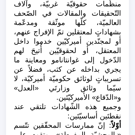
منظّمات حقوقيّة غربيّة، وآلاف
التّحقيقات والمقالات في الصّحف
العالميّة، كلّها موثّقة ومدعّمة
بشهاداتٍ لمعتقلين تمّ الإفراج عنهم،
أو لمجنّدين أميركيّين خدموا داخل
المعتقل، أو لحقوقيّين أُتيحَ لهم
الدّخول إلى غوانتانامو ومعاينة ما
يجري بداخله عن كثب، فضلاً عن
تسريباتٍ لوثائق حكوميّة أميركيّة، لا
سيّما وثائق وزارتَي «العدل»
و«الدّفاع» الأميركيّتَين.
وجميع هذه الشّهادات تلتقي عند
نقطتَين أساسيّتَين:
أوّلاً
: إنّ ممارسات المحقّقين تتّسم
«بالوحشيّة المفرطة»، وتقوم على