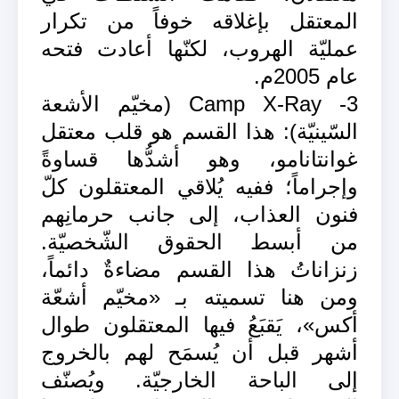
المعتقل بإغلاقه خوفاً من تكرار
عمليّة الهروب، لكنّها أعادت فتحه
عام 2005م.
3- Camp X-Ray (مخيّم الأشعة
السّينيّة): هذا القسم هو قلب معتقل
غوانتانامو، وهو أشدُّها قساوةً
وإجراماً؛ ففيه يُلاقي المعتقلون كلّ
فنون العذاب، إلى جانب حرمانِهم
من أبسط الحقوق الشّخصيّة.
زنزاناتُ هذا القسم مضاءةٌ دائماً،
ومن هنا تسميته بـ «مخيّم أشعّة
أكس»، يَقبَعُ فيها المعتقلون طوال
أشهر قبل أن يُسمَح لهم بالخروج
إلى الباحة الخارجيّة. ويُصنّف