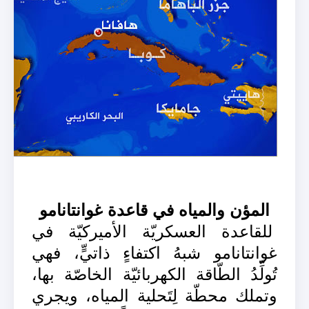
المؤن والمياه في قاعدة غوانتانامو
للقاعدة العسكريّة الأميركيّة في
غوانتانامو شبهُ اكتفاءٍ ذاتيٍّ، فهي
تُولِّدُ الطّاقة الكهربائيّة الخاصّة بها،
وتملك محطّة لِتَحلية المياه، ويجري