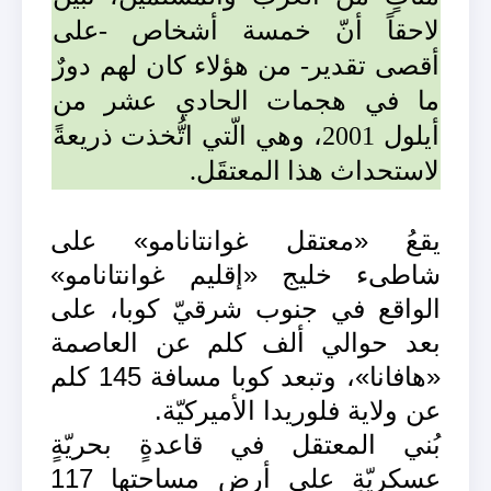
لاحقاً أنّ خمسة أشخاص -على
أقصى تقدير- من هؤلاء كان لهم دورٌ
ما في هجمات الحادي عشر من
أيلول 2001، وهي الّتي اتُّخذت ذريعةً
لاستحداث هذا المعتقَل.
يقعُ «معتقل غوانتانامو» على
شاطىء خليج «إقليم غوانتانامو»
الواقع في جنوب شرقيّ كوبا، على
بعد حوالي ألف كلم عن العاصمة
«هافانا»، وتبعد كوبا مسافة 145 كلم
عن ولاية فلوريدا الأميركيّة.
بُني المعتقل في قاعدةٍ بحريّةٍ
عسكريّةٍ على أرضٍ مساحتها 117