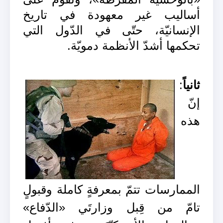
أساليب غير معهودة في تاريخ
الإنسانيّة، حتّى في الدّول التي
تحكمها أشدّ الأنظمة دمويّة.
ثانياً
:
إنّ
هذه
الممارسات تتمّ بمعرفةٍ كاملة وقبولٍ
تامّ من قِبل وزارتَي «الدّفاع»