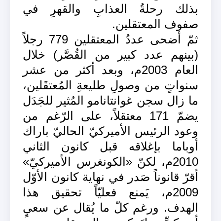
بذلك رحلةُ العذابِ والقهرِ في
صفوف المعتقلين.
ثمّ أضحى عددُ المعتقلين 779 رجلاً
(بينهم عدد كبير من القُصَّر) خلال
العام 2003م، وبعد أكثر من عشر
سنواتٍ من وصولِ طليعةِ المُعتقَلين،
ما زال سجن غوانتانامو المُثير للجَدَل
يضمّ 171 معتقلاً، على الرّغم من
وعود الرئيس الأميركيّ الحاليّ باراك
أوباما بإغلاقه قبل كانون الثاني
2010م، لكنّ «الكونغرس الأميركيّ»
أقرّ قانوناً صَدر في نهاية كانون الأوّل
2009م، يَمنع فعليّاً تحقيق هذا
الهدف. ورغم كلّ ما يُقال عن سعيٍ