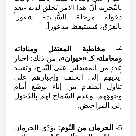
بالتّجربة أنّ هذا الأمر يَخلق لديه -بعد
دخوله مرحلةَ السُّبات- شعوراً
بالغرَق، فيستيقظ مذعوراً.
4
- مخاطبة المعتقل ومناداته
ومعاملته كـ «حيوان»
، من ذلك: إجبار
عددٍ من المعتقلين على النّباح، وتقييد
أيديهم إلى الخلف وإجبارهم على
تناول الطعام من إناء يوضَع أمام
وجوهِهم، وعدم السّماح لهم بالدّخول
إلى المراحيض.
5
- الحرمان من النّوم:
يؤدّي الحرمان