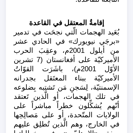
إقامةُ المعتقل في القاعدة
بُعَيد الهجمات الّتي نجحَت في تدمير
«برجَي نيويورك» في الحادي عشر
من أيلول 2001م، وعقِبَ الحرب
الأميركيّة على أفغانستان (7 تشرين
الأوّل 2001م)، باشَرَت القوّاتُ
الأميركيّة ببناء المعتَقل بجدرانه
الإسمنتيّة، لِسَجنِ مَن تَشتبه بِضلوعه
في تلك الهجمات، أو الَّذين تَعتقد
أنّهم يُشكِّلون خطراً مباشراً على
الولايات المتّحدة، أو على مَصالِحِها
في الخارج، وهم الَّذين تُطلِق عليهم