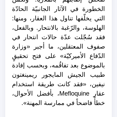
الخطورة في الآثار الجانبيّة الحادّة
التي يخلّفها تناول هذا العقار، ومنها:
الهلوسة، والرّغبة بالانتحار. وبالفعل،
فقد سُجّلت عدّة حالات انتحار في
صفوف المعتقلين، ما أجبر «وزارة
الدّفاع الأميركيّة» على فتح تحقيقٍ
بالموضوع بعد تفاقُمه، وبحسب إفادة
طبيب الجيش المايجور ريمينغتون
نيفين، «فقد كانت طريقة استخدام
عقار Mefloquine، بأفضل الأحوال،
خطأً فاضحاً في ممارسة المهنة».