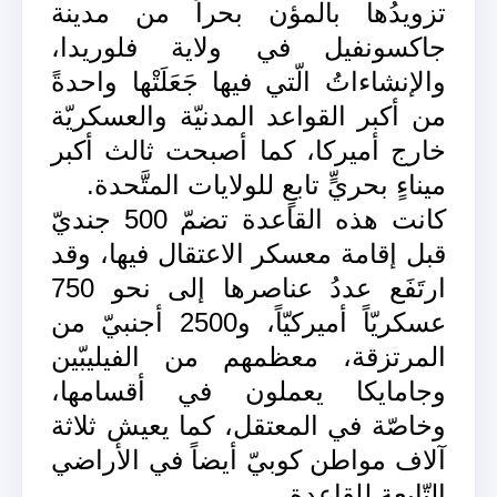
تزويدُها بالمؤن بحراً من مدينة
جاكسونفيل في ولاية فلوريدا،
والإنشاءاتُ الّتي فيها جَعَلَتْها واحدةً
من أكبر القواعد المدنيّة والعسكريّة
خارج أميركا، كما أصبحت ثالث أكبر
ميناءٍ بحريٍّ تابعٍ للولايات المتَّحدة.
كانت هذه القاعدة تضمّ 500 جنديّ
قبل إقامة معسكر الاعتقال فيها، وقد
ارتَفَع عددُ عناصرها إلى نحو 750
عسكريّاً أميركيّاً، و2500 أجنبيّ من
المرتزقة، معظمهم من الفيليبّين
وجامايكا يعملون في أقسامها،
وخاصّة في المعتقل، كما يعيش ثلاثة
آلاف مواطن كوبيّ أيضاً في الأراضي
التّابعة للقاعدة.