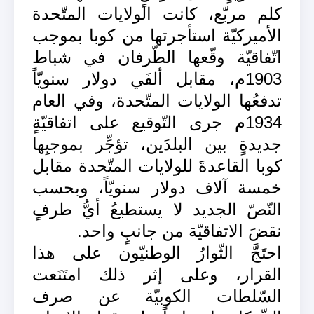
كلم مربّع، كانت الولايات المتّحدة
الأميركيّة استأجرتها من كوبا بموجب
اتّفاقيّة وقّعها الطّرفان في شباط
1903م، مقابل ألفَي دولار سنويّاً
تدفعُها الولايات المتّحدة، وفي العام
1934م جرى التّوقيع على اتفاقيّةٍ
جديدةٍ بين البلدَين، تؤجِّر بموجبِها
كوبا القاعدةَ للولايات المتّحدة مقابل
خمسة آلاف دولار سنويّاً، وبحسب
النّصّ الجديد لا يستطيعُ أيُّ طرفٍ
نقضَ الاتفاقيّة من جانبٍ واحد.
احتَجَّ الثّوارُ الوطنيّون على هذا
القرار، وعلى إثر ذلك امتَنَعت
السّلطات الكوبيّة عن صرف