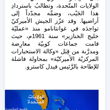
الولايات المتّحدة، وتطالبُ باستردادِ
هذا الجَيْب، وضمِّه مجدّداً إلى
أراضيها. وقد عزّز الجيش الأميركيّ
تواجدَه في غوانتانامو منذ «عمليّة
خليج الخنازير» سنة 1961م، حيث
قامت جماعات كوبيّة معارِضة
ومدرَّبة من قِبَل «وكالة الاستخبارات
المركزيّة الأميركيّة» بمحاولة فاشلة
للإطاحة بالرَّئيس فيدل كاسترو.