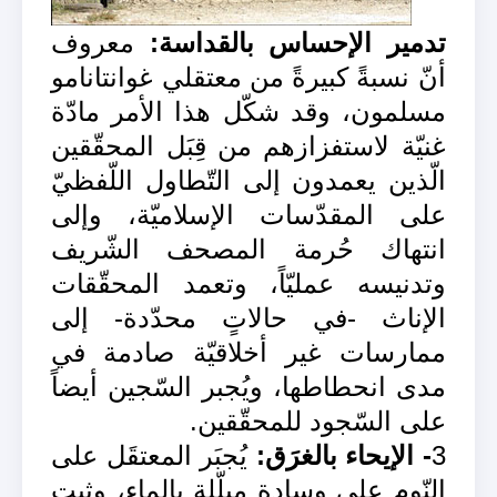
تدمير الإحساس بالقداسة:
معروف
أنّ نسبةً كبيرةً من معتقلي غوانتانامو
مسلمون، وقد شكّل هذا الأمر مادّة
غنيّة لاستفزازهم من قِبَل المحقّقين
الّذين يعمدون إلى التّطاول اللّفظيّ
على المقدّسات الإسلاميّة، وإلى
انتهاك حُرمة المصحف الشّريف
وتدنيسه عمليّاً، وتعمد المحقّقات
الإناث -في حالاتٍ محدّدة- إلى
ممارسات غير أخلاقيّة صادمة في
مدى انحطاطها، ويُجبر السّجين أيضاً
على السّجود للمحقّقين.
3
- الإيحاء بالغرَق:
يُجبَر المعتقَل على
النّوم على وسادة مبلّلة بالماء، وثبت