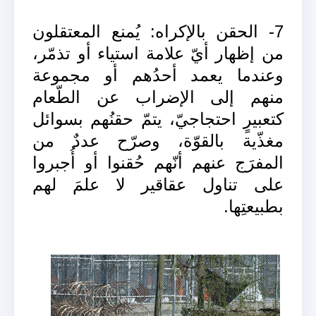
7- الحقن بالإكراه: يُمنع المعتقلون
من إظهار أيّ علامة استياء أو تذمّر،
وعندما يعمد أحدُهم أو مجموعة
منهم إلى الإضراب عن الطّعام
كتعبيرٍ احتجاجيّ، يتمّ حقنُهم بسوائل
مغذّية بالقوّة، وصرّح عددٌ من
المفرَج عنهم أنّهم حُقنوا أو أُجبروا
على تناول عقاقير لا علمَ لهم
بطبيعتِها.