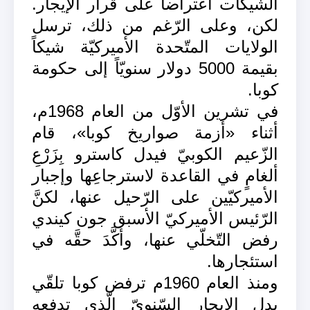
الشّيكات اعتراضاً على قرار الإيجار.
لكن، وعلى الرّغم من ذلك، ترسل
الولايات المتّحدة الأميركيّة شيكاً
بقيمة 5000 دولار سنويّاً إلى حكومة
كوبا.
في تشرين الأوّل من العام 1968م،
أثناء «أزمة صواريخ كوبا»، قام
الزّعيم الكوبيّ فيدل كاسترو بِزَرْعِ
ألغامٍ في القاعدة لاسترجاعِها وإجبار
الأميركيّين على الرّحيل عنها، لكنَّ
الرّئيس الأميركيّ الأسبق جون كيندي
رفض التّخلّي عنها، وأكَّدَ حقَّه في
استئجارها.
ومنذ العام 1960م ترفض كوبا تلقّي
بدل الإيجار السّنويّ الّذي تدفعه