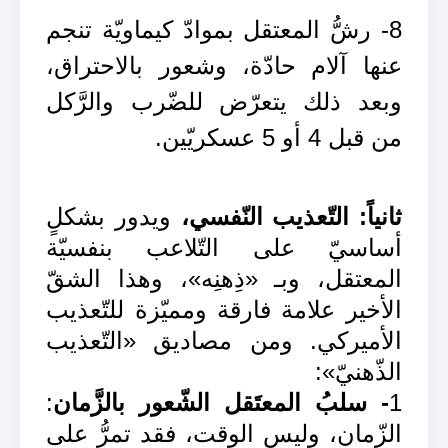
8- رشُّ المعتقل بموادّ كيماويّة تنجم
عنها آلام حادّة، وشعور بالاحتراق،
وبعد ذلك يتعرّض للضّرب والرَّكل
من قبل 4 أو 5 عسكريّين.
ثانياً: التّعذيب النّفسي،
ويدور بشكلٍ
أساسيّ على التّلاعب بنفسيّة
المعتقل، وبـ «ذِهنِه»، وهذا الشقّ
الأخير علامة فارقة ومميّزة للتّعذيب
الأميركي. ومن مصاديق «التّعذيب
الذّهنيّ»:
1
- سلبُ المعتَقل الشّعور بالزَّمان
:
الزّمان، وليس الوقت، فقد تمرُّ على