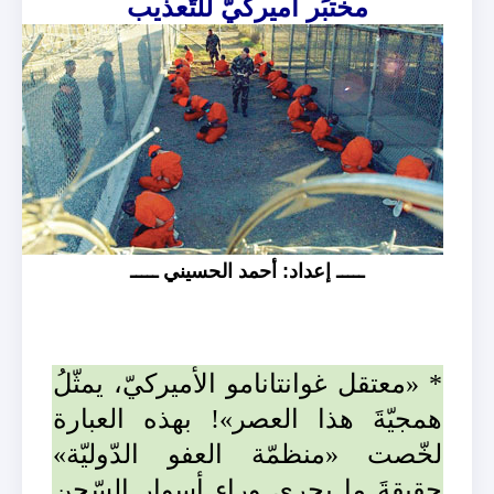
مختبَر أميركيّ للتّعذيب
ـــــ إعداد: أحمد الحسيني ـــــ
* «معتقل غوانتانامو الأميركيّ، يمثّلُ
همجيّةَ هذا العصر»! بهذه العبارة
لخّصت «منظمّة العفو الدّوليّة»
حقيقةَ ما يجري وراء أسوار السّجن