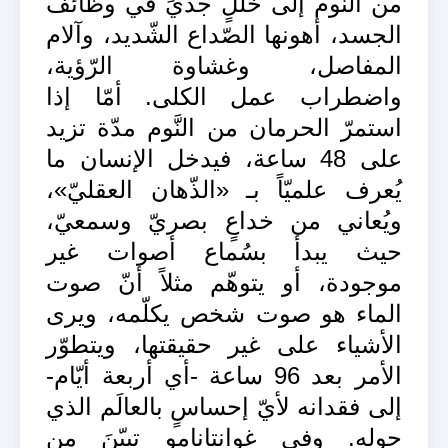
من النّوم إلى خَلَلٍ جدّيٍّ في وظائف
الجسد، أهونها الصّداع الشّديد، وآلام
المفاصل، وغشاوة الرّؤية،
واضطراب عمل الكلى. أمّا إذا
استمرّ الحرمان من النَّوم مدّة تزيد
على 48 ساعة، فيدخل الإنسان ما
يُعرف علميّاً بـ «الذّهان العقليّ»،
ويُعاني من خداعٍ بصريّ وسمعيّ،
حيث يبدأ بسُماع أصوات غير
موجودة، أو يتوهّم مثلاً أنّ صوت
الماء هو صوت شخص يكلّمه، ويرى
الأشياء على غير حقيقتها، ويتطوّر
الأمر بعد 96 ساعة -أي أربعة أيّام-
إلى فقدانه لأيّ إحساسٍ بالعالَم الذي
حوله. وفي غوانتانامو تبيّنَ من