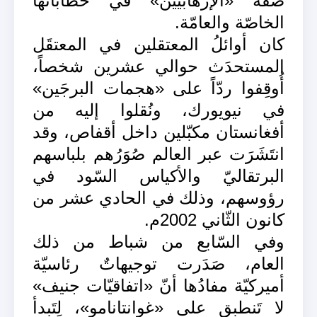
صفة «الإرهابيّين» في خطاباتها
الخاصّة والعامّة.
كان أوائلُ المعتقلين في المعتقَل
المستحدَث حوالي عشرين شخصاً،
أُوقِفوا ردّاً على «هجمات البرجَين»
في نيويورك، ونُقلوا إليه من
أفغانستان مكبّلين داخل أقفاص، وقد
انتَشَرَت عبر العالم صُوَرُهم بلباسهم
البرتقاليّ والأكياس السّود في
رؤوسهم، وذلك في الحادي عشر من
كانون الثّاني 2002م.
وفي السّابع من شباط من ذلك
العام، صَدَرت توجيهاتٌ رئاسيّة
أميركيّة مفادُها أنّ «اتفاقيّات جنيف»
لا تَنطبق على «غوانتانامو»، لِتَبدأ