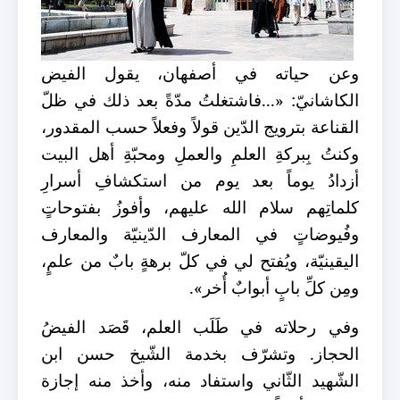
وعن حياته في أصفهان، يقول الفيض
الكاشانيّ: «...فاشتغلتُ مدّةً بعد ذلك في ظلّ
القناعة بترويج الدّين قولاً وفعلاً حسب المقدور،
وكنتُ بِبركةِ العلمِ والعملِ ومحبّةِ أهل البيت
أزدادُ يوماً بعد يوم من استكشافِ أسرارِ
كلماتِهم سلام الله عليهم، وأفوزُ بفتوحاتٍ
وفُيوضاتٍ في المعارف الدّينيّة والمعارف
اليقينيّة، ويُفتح لي في كلّ برهةٍ بابٌ من علمٍ،
ومِن كلِّ بابٍ أبوابٌ أُخر».
وفي رحلاته في طَلَب العلم، قَصَد الفيضُ
الحجاز. وتشرّف بخدمة الشّيخ حسن ابن
الشّهيد الثّاني واستفاد منه، وأخذ منه إجازة