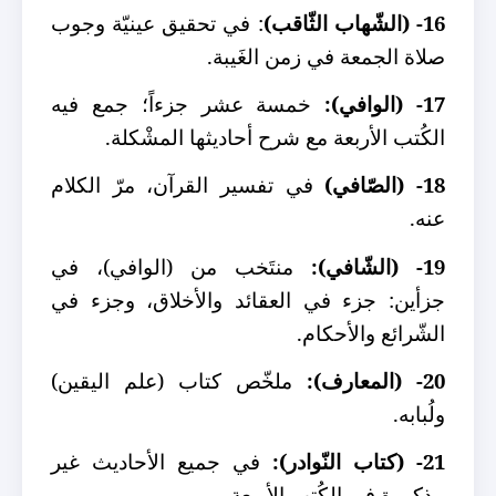
16- (الشّهاب الثّاقب)
: في تحقيق عينيّة وجوب
صلاة الجمعة في زمن الغَيبة.
17- (الوافي):
خمسة عشر جزءاً؛ جمع فيه
الكُتب الأربعة مع شرح أحاديثها المشْكلة.
18- (الصّافي)
في تفسير القرآن، مرّ الكلام
عنه.
19- (الشّافي):
منتَخب من (الوافي)، في
جزأين: جزء في العقائد والأخلاق، وجزء في
الشّرائع والأحكام.
20- (المعارف):
ملخّص كتاب (علم اليقين)
ولُبابه.
21- (كتاب النّوادر):
في جميع الأحاديث غير
مذكورة في الكُتب الأربعة.