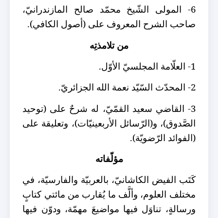
6- المولى الشّيخ محمّد صالح المازندرانيّ،
صاحب الشرح المعروف على (أصول الكافي).
من تلامذتِه
1- العلّامة المجلسيّ الأوّل.
2- المحدّث السّيّد نعمة الله الجزائريّ.
3- القاضي سعيد القمّيّ، له شرحٌ على (توحيد
الصَّدوق)، و(الرّسائل الأربعينيّات)، وتعليقة على
(الفوائد الرّضويّة).
مؤلّفاته
كَتَب الفيض الكاشانيّ، بالعربيّة والفارسيّة، في
مختلف العلوم، وألَّف ما يُقارب من مائتي كتابٍ
ورسالةٍ، تناوَل فيها مواضيعَ مهمّة، ودوّن فيها