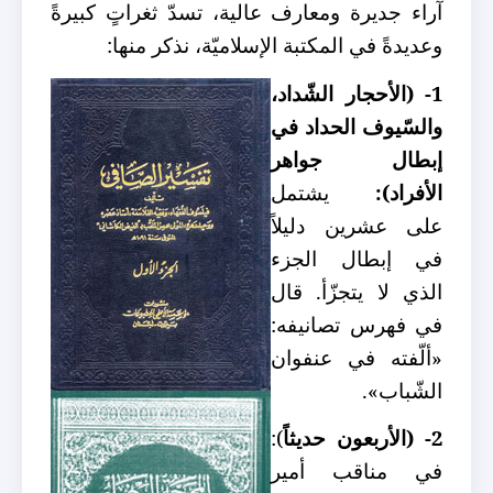
آراء جديرة ومعارف عالية، تسدّ ثغراتٍ كبيرةً
وعديدةً في المكتبة الإسلاميّة، نذكر منها:
1- (الأحجار الشّداد،
والسّيوف الحداد في
إبطال جواهر
الأفراد):
يشتمل
على عشرين دليلاً
في إبطال الجزء
الذي لا يتجزّأ. قال
في فهرس تصانيفه:
«ألّفته في عنفوان
الشّباب».
2- (الأربعون حديثاً
):
في مناقب أمير