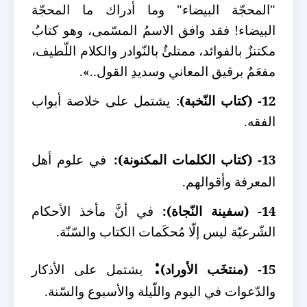
"المحجّة البيضاء" وما أدراك ما المحجّة
البيضاء! فقد وافق الاسمُ
المسّمى، وهو كتابٌ
مكتنزٌ بالفوائد، ممتلئٌ بالنّوادر والكلام اللّطيف،
مفعَمٌ برقيق المعاني وسديدِ القول..»
.
12- (كتاب النّخبة)
: يشتمل على خلاصة أبواب
الفقه.
13- (كتاب الكلمات المكنونة):
في علوم أهل
المعرفة وأقوالهم.
14- (سفينة النّجاة):
في أنَّ مأخذ الأحكام
الشّرعيّة ليس إلّا مُحكَمات الكتاب والسّنّة.
:
15- (منتخَب الأوراد)
يشتمل على الأذكار
والدّعوات في اليوم واللّيلة والأسبوع والسّنة.