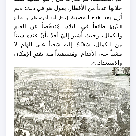
خلالها عدداً من الأقطار. يقول هو في ذلك: «لم
أَزَل بعد هذه المصيبة
[مقتل أحد أخوته على يد قطّاع
طائفاً في البلاد، مُتفحِّصاً عن العلم
الطّرق]
والكمال، وحيث أُشير إليّ أحدٌ بأنّ عنده شيئاً
من الكمال، سَعَيْتُ إليه سَحباً على الهام لا
مَشياً على الأقدام، ومُستفيداً منه بقدرِ الإمكان
والاستعداد..».