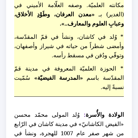
مكانته العلميّة. وصفه العلّامة الأميني في
(الغدير) بـ
«معدن العرفان، وطَوْدِ الأخلاق،
وعبابِ العلوم والمعارف..».
* وُلد في كاشان، ونشأ في قمّ المقدّسة،
وأمضى شطراً من حياته في شيراز وأصفهان،
وتوفّي ودُفن في مسقط رأسه.
* الحوزة العلميّة المعروفة في مدينة قمّ
المقدّسة باسم
«المدرسة الفيضيّة»
سُمّيت
نسبةً إليه.
الولادة والأُسرة
:
وُلد المولى محمّد محسن
«الفيض الكاشانيّ» في مدينة كاشان في الرّابع
من شهر صفر عام 1007 للهجرة، ونشأ في