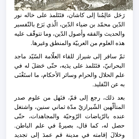
رَحَل عالِمُنا إلى كاشان، فتَتَلمذ على خاله نور
الدّين محمّد بن ضياء الدّين، الّذي بَرَع بالتّفسير
والحديث والفقه وأصول الدّين، وما تتوقّف عليه
هذه العلوم من العربيّة والمنطق وغيرها.
ثمّ سافر إلى شيراز للقاء العلّامة السّيّد ماجد
البحرانيّ، فتَتَلمذ على يدَيه، حتّى حَصَلَ له في
علم الحلال والحرام وسائر الأحكام، ما استَغْنَى
به عن التّقليد.
بعد ذلك، رجع إلى قمّ، فنَهل من علوم صدر
المتألّهين الشّيرازيّ مدّة ثماني سنين، واشتغل
عنده بالرّياضات الرّوحيّة والمجاهدات، حتّى
حصل له، كما قال، بصيرةٌ في علم الباطن.
وخلالَ إقامته في مدينة قم عمدَ إلى تجديد