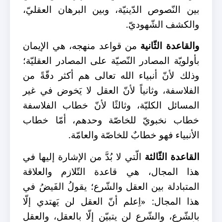
بين النّصوص الدّينيّة، وبين البرهان العقليّ،
والكشف الشّهوديّ.
والقاعدة الثّانية
من قواعد منهجه، هي الإيمان
بأولويّة المصادر النّصيّة على المصادر العقليّة؛
وذلك لأنّ أنبياء الله تعالى هم أكثر دقّةً من
الفلاسفة، وثانياً لأنّ العقل لا يَخوض في غير
المسائل الكليّة، وثالثًا لأنّ خطاب الفلاسفة
خطاب نخبويّ للخاصّة وحدهم، أمّا خطاب
الأنبياء فهو خطابٌ للخاصّة والعامّة.
القاعدة الثّالثة
الّتي لا بُدَّ من الإشارة إليها في
هذا المجال، هي قاعدة التّلازم والعلاقة
المتبادلة بين العقل والشّرع؛ يقولُ الفَيضُ في
هذا المجال: «اِعلم أنّ العقل لن يَهتدي إلّا
بالشّرع، والشّرع لن يتبيّن إلّا بالعقل، والعقل