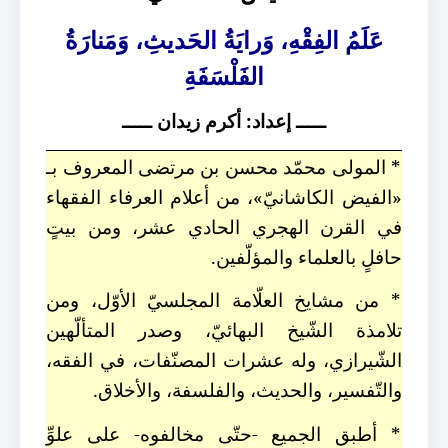
عَلَمُ الفِقْهِ، وَرايَةُ الحَديثِ، وَمَنارَةُ
الفَلْسَفَةِ
ـــــ إعداد: أكرم زيدان ـــــ
* المولى محمّد محسن بن مرتضى المعروف بـ
«الفيض الكاشانيّ»، من أعلام العرفاء الفقهاء
في القرن الهجري الحادي عشر، ومن بيتٍ
حافلٍ بالعلماء والمؤلّفين.
* من مشايخ العلّامة المجلسيّ الأوّل، ومن
تلامذة الشّيخ البهائيّ، وصدر المتألّهين
الشّيرازي، وله عشرات المصنّفات، في الفقه،
والتّفسير، والحديث، والفلسفة، والأخلاق.
* أطبق الجميع -حتّى مخالفوه- على علوِّ