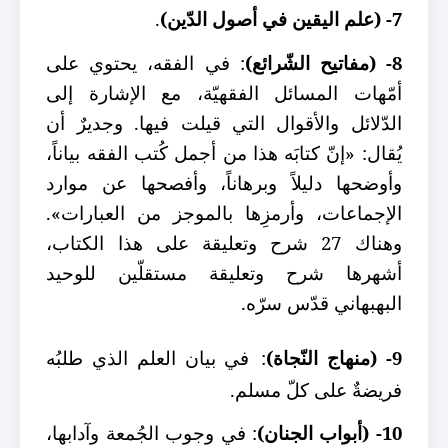
7- (علم اليقين في أصول الدّين)
.
8- (مفاتيح الشّرائع)
: في الفقه، يحتوي على
أمّهات المسائل الفقهيّة، مع الإشارة إلى
الدّلائل والأقوال التي قيلت فيها. وجديرٌ أن
يُقال: «إنّ كتابَه هذا من أجمل كُتب الفقه بياناً،
وأوضحها دليلاً وبرهاناً، وأفصحها عن موارد
الإجماعات، وأرمزِها بالموجز من العبارات».
وهناك 27 شرح وتعليقة على هذا الكتاب،
أشهرها شرح وتعليقة مستقلّين للوحيد
البهبهاني قدّس سرّه.
9- (منهاج النّجاة)
:
في بيان العلم الذي طلبُه
فريضةٌ على كلّ مسلم.
10- (أبواب الجنان)
: في وجوب الجُمعة وآدابها،