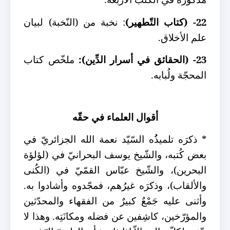
22- (كتاب التّطهير)
: نخبة من (النّخبة) لبيان
علم الأخلاق.
23- (الحقائق في أسرار الدِّين):
ملخّص كتاب
المحجّة ولُبابه.
أقوال العلماء في حقّه
* ذكرَه تلميذُُه السّيّد نعمة الله الجزائريّ في
بعض كُتبه، والشّيخ يوسف البحرانيّ في (لؤلؤة
البحرين)، والشّيخ عبّاس القمّيّ في (الكُنى
والألقاب)، وذكرَه غيرُهم، فمجّدوه وأشادوا به.
وأثنى عليه جَمْعٌ كبيرٌ من الفقهاء والمحدّثين
والمؤرّخين، كاشِفين عن فضله ومكانَتِه. وهذا لا