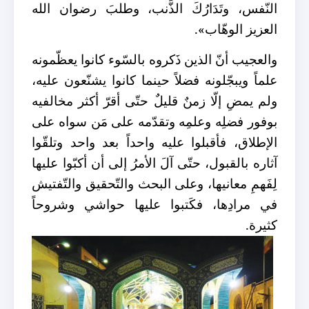
النّفس، وتَدَارُكَ الذَّنب، وطلبَ رضوان الله
العزيز الوهّاب».
والعجيب أنّ الذين ذَكروه بالسّوء كانوا يعظّمونه
علماً ويبجّلونه فضلاً حينما كانوا يشنّعون عليه،
ولم يمضِ إلّا زمنٌ قليلٌ حتّى أقرّ أكثر مخالفيه
بوفور فضلِه وعلمِه وتقدّمه على مَن سواه على
الإطلاق، فأقبلوا عليه واحداً بعد واحد وتلقّوا
آثاره بالقبول، حتّى آلَ الأمرُ إلى أن أكبّوا عليها
لِفَهمِ معانيها، وعلى البحث والتّحقيق والتّفتيش
في مرادِها، فكَتبوا عليها حواشي وشروحاً
كثيرة.