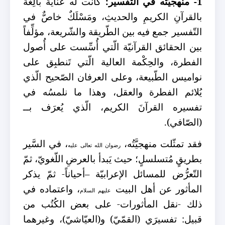
1- منهجيّته في التّفسير:
كانت له عنايةٌ بالِغةٌ
بالقرآنِ الكريمِ
والحديثِ، ومَسْلَكٌ خاصٌّ في
التّفسير جمع فيه بين الطّريقة والشّريعة، مؤلِّفاً
بين الحقائق القرآنيّة الّتي أُسِّست
على أُصول
الفطرة، والحِكْمة العالية الّتي تَنطبِق على
نواميس الطّبيعة، وعلى العرفان
الصّحيح الّذي
يُلائم الفطرة والعقل، وهذا ما نلمسُه في
تفسيره القرآنَ الكريم، الّذي يُعرَف بــ
(الصّافي).
فقد تمثّلت منهجيَّتُه،
، في السَّير
رضوان الله تعالى عليه
بطريقٍ مُتسلسلٍ؛ حيث يَبدأ بالعرضِ اللّغويّ، ثمّ
التّعرُّض للمسائل الإعرابيّة –أحياناً- ثمّ يذكر
المأثور عن أهل البيت
، واعتماده في
عليهم السلام
ذلك -نقل المأثورات- على بعض الكُتُب من
قبيل: تفسيرَي (القمّيّ) و(العيّاشيّ)، وغيرهما