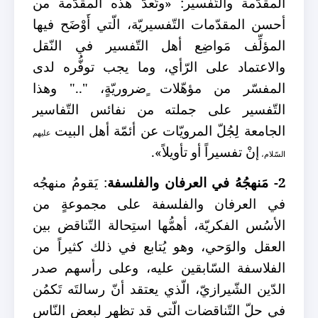
المقدّمة والتّفسير
:
«وتُعدّ هذه
المقدّمة من
أحسن المقدّمات التّفسيريّة، الّتي أَوْضَح فيها
المؤلِّف مَواضِع أهل التّفسير في
النّقل
والاعتماد على الرّأي، وما يجب توفُّره لدى
المفسّر من مؤهّلات
ٍضروريّةٍ، ".." وهذا
التّفسير على جملته من نفائس التّفاسير
الجامعة لِجُلّ المرويّات عن أئمّة
أهل البيت
عليهم
إنْ تفسيراً أو تأويلاً».
السّلام،
2- مَنهجُهُ في العرفان والفلسفة
: يَقومُ منهجُه
في العرفان والفلسفة على مجموعةٍ من
الأسُس الفكريّة، أهمُّها استِحالة التّناقض بين
العقل والوَحي، وهو يُتابع في ذلك كثيراً من
الفلاسفة السّابقين عليه، وعلى رأسهم صدر
الدّين الشّيرازيّ، الّذي يعتقد أنّ رسالتَه تَكمُن
في حلّ التّناقضات الّتي قد تظهر لبعض النّاس