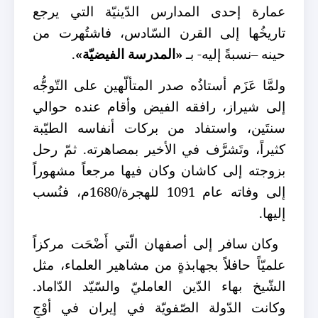
عمارة إحدى المدارس الدّينيّة التي يرجع
تاريخُها إلى القرن السّادس، فاشتُهرت من
حينه –نسبةً إليه- بـ
«المدرسة الفيضيّة»
.
ولمَّا عَزَم أستاذُه صدر المتألّهين على التّوجُّه
إلى شيراز، رافقه الفيض وأقام عنده حوالي
سنتَين، واستفاد من بركات أنفاسه الطيّبة
كثيراً، وتَشرَّف في الأخير بمصاهرته. ثمّ رحل
بزوجته إلى كاشان وكان فيها مرجعاً مشهوراً
إلى وفاته عام 1091 للهجرة/1680م، فنُسب
إليها.
وكان سافر إلى أصفهان الّتي أَضْحَت مركزاً
علميّاً حافلاً بجهابذةٍ من مشاهير العلماء، مثل
الشّيخ بهاء الدّين العامليّ والسّيّد الدّاماد.
وكانت الدّولة الصّفويّة في إيران في أوْجِ