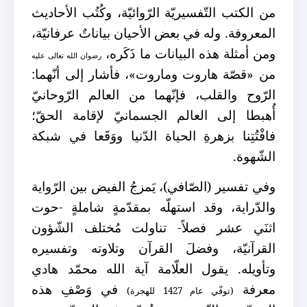
من الكتب التّفسيريّة الرّوائيّة، وكُتُب الأحاديث
المعروفة. وله في بعض الأحيان بياناتٌ عرفانيّة،
ومن أمثلة هذه البيانات ما ذَكَره،
رضوان الله تعالى عليه
من «قصّة هاروت وماروت»، فأشار إلى أنّهما:
الرّوح والقلب، فإنّهما من العالم الرّوحانيّ
أُهبطا إلى العالم الجسمانيّ لإقامة الحقّ؛
فافْتُتِنا بزهرةِ الحياة الدّنيا ووَقَعا في شبكة
الشّهوة.
وفي تفسير (الصّافي)، يَمزجُ الفيض بين الرّواية
والدّراية، وقد استهلّه بمقدّمةٍ شاملةٍ -حوت
اثنَي عشر فصلاً- تناولت مُختلف الشّؤون
القرآنيّة، وفضلَ القرآن
وتلاوته وتفسيره
وتأويله.
يقول العلّامة
آية الله محمّد هادي
معرفة
في وَصْفِ هذه
(توفّي عام 1427 للهجرة)