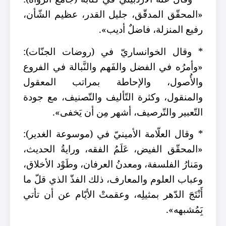
«المحقّق المدقّق، جليل القدر، عظيم الشّأن،
رفيع المنزلة، فاضلٌ أديب».
* وقال الخوانساريّ في (روضات الجنّات):
«وأمرُه في الفضل والفَهم والنَّبالة في الفروع
والأُصول، والإحاطة بمراتب المعقول
والمنقول، وكثرة التّأليف والتّصنيف، مع جودة
التّعبير والتّرصيف، أشهر مِن أن يَخفى».
* وقال العلّامة الأمينيّ في (موسوعة الغدير):
«المحقّق الفيض، عَلَمُ الفقه، ورايةُ الحديث،
ومَنارُ الفلسفة، ومعدنُ العرفان، وطَوْد الأخلاق،
وعباب العلوم والمعارف، ذلك الفذّ الذي قلّ ما
أَنْتَجَ الدّهر بمثيلِه، وعقمتْ الأيّام عن أن تأتي
بَِمُشبهه».