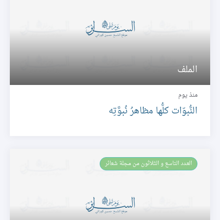
الملف
منذ يوم
النُّبوّات كلُّها مظاهرُ نُبوَّتِه
العـدد التاسع و الثلاثون من مجلة شعائر