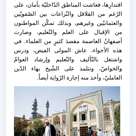
اقتدارِها، فعاشت المناطق الدّاخليّة بأمان، على
الرّغم من القلاقل والنّزاعات بين الصّفويّين
والعثمانيّين وغيرهم، وبذلك تمكّن المواطنون
من الإقبال على العلم والتّعليم، وصارت
أصفهانُ العاصمة مقصدَ كثيرٍ من العلماء. في
هذه الأجواء، عاش المولى الفيض، ودرس
واشتغل بالتّأليف والتّعليم وإرشاد العوامّ
والخواصّ، وتتلمذ على الشّيخ بهاء الدّين
العامليّ، وأخذ منه إجازة الرّواية أيضاً.