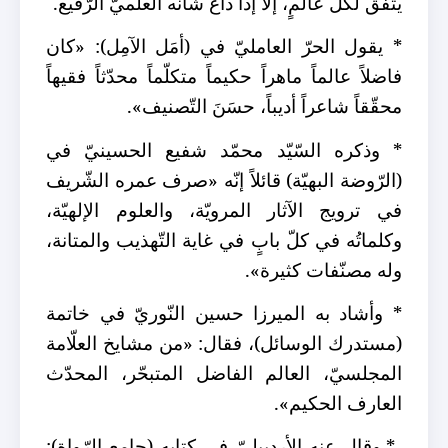
يتّفق لكلّ عالمٍ، إلاّ إذا ذاع شأنه العلميّ الرّفيع.
* يقول الحرّ العامليّ في (أمَل الآمِل): «كان
فاضلاً عالماً ماهراً حكيماً متكلّماً محدّثاً فقيهاً
محقّقاً شاعراً أديباً، حسَنَ التّصنيف».
* وذكره السّيّد محمّد شفيع الحسينيّ في
(الرّوضة البهيّة) قائلاً إنّه «صرف عمره الشّريف
في ترويج الآثار المرويّة، والعلوم الإلهيّة،
وكلماتُه في كلّ بابٍ في غاية التّهذيب والمتانة،
وله مصنّفات كثيرة».
* وأشاد به الميرزا حسين النّوريّ في خاتمة
(مستدرك الوسائل)، فقال: «من مشايخ العلّامة
المجلسيّ، العالم الفاضل المتبحّر، المحدّث
العارف الحكيم».
* وقال عنه الأردبيليّ في كتابه (جامع الرّواة):