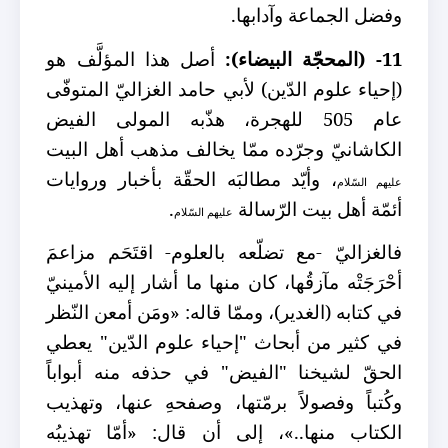
وفضل الجماعة وآدابها.
11- (المحجّة البيضاء):
أصل هذا المؤلَّف هو
(إحياء علوم الدّين) لأبي حامد الغزاليّ المتوفّى
عام 505 للهجرة، هذّبه المولى الفيض
الكاشانيّ وجرّده ممّا يخالف مذهب أهل البيت
،
وأيّد مطالبَه الحقّة بأخبار وروايات
عليهم السّلام
أئمّة أهل بيت الرّسالة
.
عليهم
السّلام
فالغزاليّ -مع تضلّعه بالعلوم- اقتَحَم مزاعمَ
أحْرَجَتْه مآزقُها، كان منها ما أشار إليه الأمينيّ
في كتابه (الغدير)، وممّا قاله: «ومَن أمعن النّظر
في
كثير من أبحاث "إحياء علوم الدّين" يعطي
الحقّ لشيخنا "الفيض" في حذفه منه أبواباً
وكُتباً وفصولاً برمّتها، وصفحهِ عنها، وتهذيب
الكتاب منها..»، إلى أن قال: «أمّا
تهذيبُه