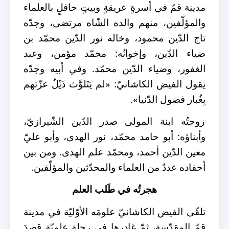
مدينة قمّ في أسرةٍ عريقةٍ وبيتٍ حافلٍ بالعلماء
والمؤلّفين، منهم والده الشّاه مرتضى، وجدّه
تاج الدّين محمود، وخاله نور الدّين محمّد بن
ضياء الدّين، وإخوانُه: محمّد مؤمن، وعبد
الغفور، وضياء الدّين محمّد. وفي أبيه وجدّه
يقول الفيض الكاشانيّ: «لم يَتَلوَّث ذَيْلُ عزّتهم
بِغُبار فضول الدّنيا».
زوجتُه ابنة المولى صدر الدّين الشّيرازيّ،
وأبناؤه: أبو حامد محمّد، نور الهدى، وأبو عليّ
معين الدّين أحمد، ومحمّد علم الهدى. ومن بين
أحفاده عددٌ من العلماء والمحدّثين والمؤلّفين.
هجرتُه في طَلب العلم
تلقّى الفيض الكاشانيّ علومَه الأوّليّة في مدينة
قمّ المقدّسة، ثمّ غادرها في رحلةٍ علميّة قصدَ