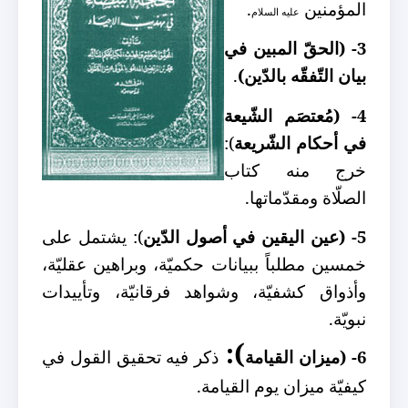
المؤمنين
.
عليه السلام
3- (الحقّ المبين
في
بيان التّفقّه بالدّين)
.
4- (مُعتصَم الشّيعة
في أحكام الشّريعة
):
خرج منه كتاب
الصلّاة ومقدّماتها.
5- (عين اليقين
في أصول الدّين
):
يشتمل على
خمسين مطلباً ببيانات حكميّة، وبراهين عقليّة،
وأذواق كشفيّة، وشواهد فرقانيّة، وتأييدات
نبويّة.
):
6- (ميزان القيامة
ذكر فيه تحقيق القول في
كيفيّة ميزان يوم القيامة.