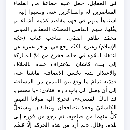
في المقابل،
حملَ عليه جماعةٌ من العلماء
المعاصرين له والمتأخّرين عنه، ونسبوا إليه –
اشتباهاً منهم في فهم مفاصد كلامه- أشياء لم
يَقُلها. منهم: الفاضل المحدّث المقدّس المولى
محمّد طاهر القمّي، صاحب كتاب (حجّة
الإسلام) وغيره. لكنّه رجع في أواخر عمره عن
اعتقاد السّوء في حقّه، فخرجَ من قمّ المباركة
إلى بلدة كاشان للاعتراف عنده بالخلاف
والاعتذار لديه بحُسن الانصاف، ماشياً على
قدمَيه تمامَ ما وقعَ بين البلدين من المسافة،
إلى أن وصل إلى بابِ داره، فنادى: «يا محسن،
قد أتاكَ المُسيء»، فخرجَ إليه مولانا الفيض
الكاشانيّ وجعلا يتصافحان ويتعانقان ويستحلُّ
كلٌّ منهما من صاحبِه، ثم رجع من فوره إلى
بلده، وقال: «لم أُرِد من هذه الحركة إلّا هَضْمَ