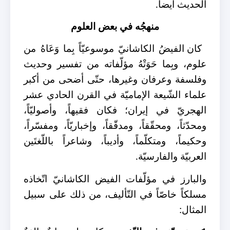
الحديث أيضاً.
منهجُه في بعض العلوم
كان الفيضُ الكاشانيّ موسوعيّاً بِما وَعَاهُ من
علوم، وبِما حَوَتْهُ مؤلّفاته من تفسير وحديث
وفلسفة وعرفان وغيرها، حتّى أضحى من أكبر
علماء الشّيعة الإماميّة في القرن الحادي عشر
الهجريّ في إيران؛ فكان فقيهاً، وأصوليّاً،
ومحدّثاً، ومحقّقاً، ومدقّقاً، وإخباريّاً، ومفسّراً،
وحكيماً، ومتكلّماً، وأديباً، وشاعراً باللّغتَين
العربيّة والفارسيّة.
والبارز في مؤلّفات الفيض الكاشانيّ اتّخاذه
مسلكاً خاصّاً في التّأليف، من ذلك على سبيل
المثال: