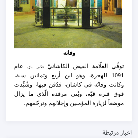
وفاته
توفِّي العلّامة الفيض الكاشانيّ
عام
قدّس سرّه
1091 للهجرة، وهو ابن أربع وثمانين سنة،
وكانت وفاتُه في كاشان،
فدُفن فيها، وشُيِّدت
فوق قبره قبّة، وبُني مرقده الّذي ما يزال
موضعاً
لزيارة المؤمنين وإجلالهم وترحّمهم.
اخبار مرتبطة