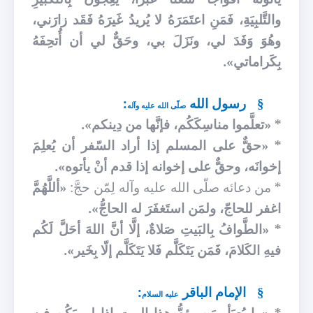
والتَّلبِيَةِ، فَمَنِ اعتَمَرَهُ لا يُريدُ غَيرَهُ فَقَد زارَني،
وهُوَ وَفَدَ لي، ونَزَلَ بي، وحَقٌّ لي أن أُتحِفَهُ
بِكَراماتي».
رسول الله
:
§
صلّى الله عليه وآله
* «تعلَّموا مناسِكَكُم، فإنَّها من دِينكم».
* «حقٌّ على المسلم إذا أراد السّفر أن يُعلِمَ
إخوانَه، وحقٌّ على إخوانه إذا قدم أنْ يأتوه».
* من دعائه صلّى الله عليه وآله لِمّن حجَّ:
«أللَّهُمَّ
اغفر للحاجّ، ولمَن استَغفَرَ له الحاجُّ».
* «الطَّوافُ بِالبَيتِ صَلاةٌ، إلَّا أنَّ اللهَ أحَلَّ لَكُم
فيهِ الكَلامَ، فَمَن يَتَكَلَّم فَلا يَتَكَلَّم إلّا بِخَير».
الإمام الباقر
:
§
عليه السلام
* «ما يُعبَأ بمَن يؤمُّ هذا البيت إذا لم يَكُن فيه