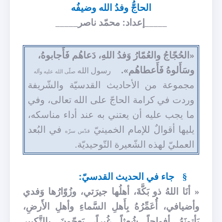
الحاجُّ وفدُ الله وضيفُه
_____إعداد: محمّد ناصر_____
«الحُجّاجُ والعُمّارُ وَفدُ اللهِ، دَعاهُم فَأَجابوهُ،
وسَأَلوهُ فَأَعطاهُم».
رسول الله
صلّى الله عليه وآله
مجموعة من الأحاديث القدسيّة والشّريفة
وردت في كرامة الحاجّ على الله تعالى، وفي
ما يجب عليه أن يعتني به عند أداء مناسكه،
يليها أقوالٌ للإمام الخمينيّ
في البُعد
قدّس سرّه
العمليّ لهذه الشّعيرة التّوحيديّة.
جاء في الحديث القدسيّ:
§
« أنَا اللهُ ذو بَكَّةَ، أهلُها جيرَتي، وزُوّارُها وَفدي
وأضيافي، أُعَمِّرُهُ بِأَهلِ السَّماءِ وأهلِ الأَرضِ،
يَأتونَهُ أفواجاً شُعثاً غُبراً، يَعِجّونَ بِالتَّكبيرِ