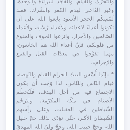
والتّحرّك والقيام، والفاق
د للبراءة والوحدة،
وغير الدّاعي لهدم الكفر والشّرك، فعند
لَمْسِكُم الحجر الأسود بايعوا الله على أن
تكونوا أعداءً لأعدائه ولأعداء رُسُلِه، ولأعداء
الصّالحين والأحرار. وانزعوا الخوف والخنوع
من قلوبكم، فإنّ أعداء الله هم الخانعون،
مهما تفوّ
قوا في معدّات القتل والقمع
والإجرام».
* «إنّما أُسِّسَ البيتُ الحرام للقيام والنّهضة،
قيام النّاس وللنّاس، لذا وَجَب أن يكون
الاجتماع فيه من أجل الهدف، فَلْنُحطّم
الأصنام في مكّة المكرّمة، ولنَرجُم
الشّياطين في العقبات، وعلى رأسهم
الشّيطان الأكبر، حتّى نؤدّي بذلك حجّ خليل
الله، وحجّ حبيب الله، وحجّ وليّ الله المهديّ