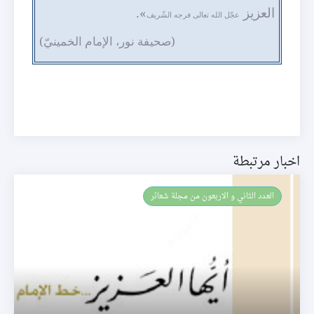
العزيز
».
عجّل الله تعالى فرجه الشّريف
(صحيفة نور، الإمام الخمينيّ)
اخبار مرتبطة
العـدد الثاني و الاربعون من مجلة شعائر