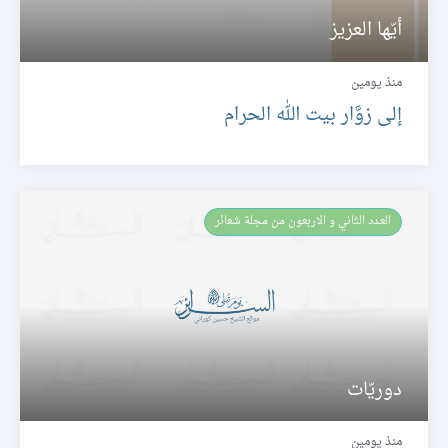
أيّها العزيز
منذ يومين
إلى زوَّار بيت الله الحرام
العـدد الثاني و الاربعون من مجلة شعائر
دوريّات
منذ يومين