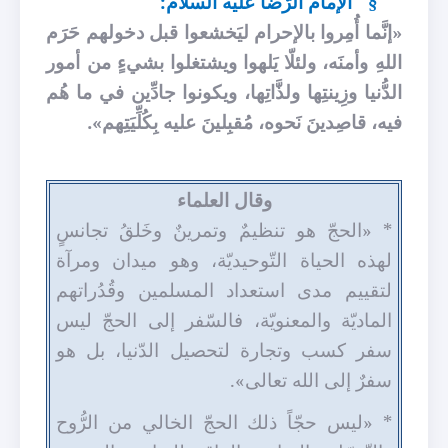
الإمام الرّضا عليه السلام:
§
«إنَّما أُمِروا بالإحرام ليَخشعوا قبل دخولهم حَرَم
اللهِ وأمنَه، ولئلّا يَلهوا ويشتغلوا بشيءٍ من أمور
الدُّنيا وزِينتِها ولذَّاتِها، ويكونوا جادِّين في ما هُم
فيه، قاصِدينَ نَحوه، مُقبِلينَ عليه بِكُلِّيَتِهم».
وقال العلماء
* «
الحجّ هو تنظيمٌ وتمرينٌ وخَلقُ تجانسٍ
لهذه الحياة التّوحيديّة، وهو ميدان ومرآة
لتقييم مدى استعداد المسلمين وقُدُراتهم
الماديّة والمعنويّة، فالسّفر إلى الحجّ ليس
سفر كسب وتجارة لتحصيل الدّنيا، بل هو
سفرٌ إلى الله تعالى».
* «ليس حجّاً ذلك الحجّ الخالي من الرُّوح