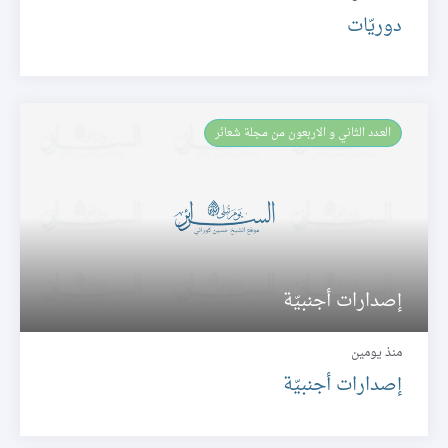
دوريّات
العـدد الثاني و الاربعون من مجلة شعائر
إصدارات أجنبيّة
منذ يومين
إصدارات أجنبيّة