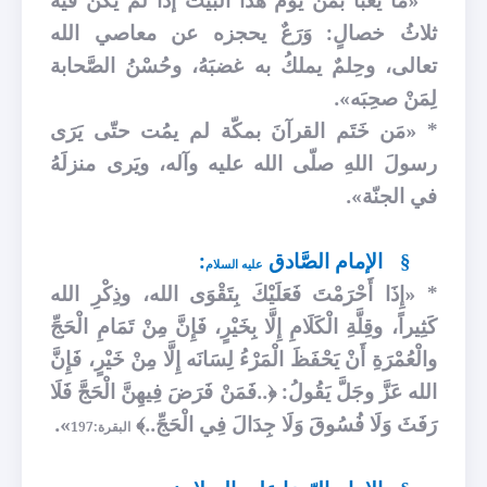
ثلاثُ خصالٍ: وَرَعٌ يحجزه عن معاصي الله
تعالى، وحِلمٌ يملكُ به غضبَهُ، وحُسْنُ الصَّحابة
لِمَنْ صحِبَه».
* «مَن خَتَم القرآنَ بمكّة لم يمُت حتّى يَرَى
رسولَ اللهِ صلّى الله عليه وآله، ويَرى منزلَهُ
في الجنّة».
الإمام الصَّادق
:
§
عليه السلام
* «إِذَا أَحْرَمْتَ فَعَلَيْكَ بِتَقْوَى الله، وذِكْرِ الله
كَثِيراً، وقِلَّةِ الْكَلَامِ إِلَّا بِخَيْرٍ، فَإِنَّ مِنْ تَمَامِ الْحَجِّ
والْعُمْرَةِ أَنْ يَحْفَظَ الْمَرْءُ لِسَانَه إِلَّا مِنْ خَيْرٍ، فَإِنَّ
الله عَزَّ وجَلَّ يَقُولُ: ﴿..فَمَنْ فَرَضَ فِيهِنَّ الْحَجَّ فَلَا
رَفَثَ وَلَا فُسُوقَ وَلَا جِدَالَ فِي الْحَجِّ..﴾
».
البقرة:197