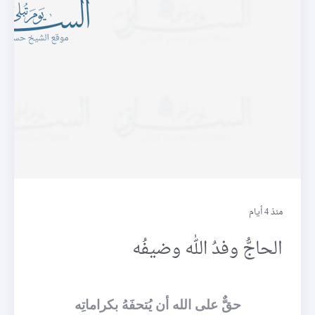
وقال الرّسول
منذ 4 أيام
الحاجُّ وفدُ الله وضيفُه
حقٌّ على الله أن يُتحفَهُ بكراماتِه