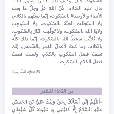
السّكوت
. قيل: وكيف ذاك يا ابنَ رسول الله؟
قال عليه السّلام:
لأنّ اللهَ عزَّ وجلَّ ما بعثَ
الأنبياءَ والأوصياءَ بالسّكوت، إنّما يبعثُهم بالكلام،
ولا استُحِقّت الجنّةُ بالسّكوت، ولا استُوجِب
ولايةُ الله بالسّكوت، ولا تُوقِّيَت النّارُ بالسّكوت،
ولا تُجُنِّب سخطُ الله بالسّكوت، إنّما ذلك كلُّه
بالكلام، وما كنتُ لأعدلَ القمرَ بالشّمس، إنّك
تصفُ فضلَ السّكوتِ بالكلام، ولستَ تصفُ
فضلَ الكلام بالسّكوت.
(الاحتجاج، الطّبرسيّ)
من الدّعاء للسّفر
«أللّهُمَّ إنِّي أَسْأَلُكَ بِحَقِّ وَلِيِّكَ عَلِيَّ بْنَ الحُسَيْنِ
عَلَيْهِ السَّلامُ إِلَّا كَفَيْتَنِي بِهِ مَؤُونَةَ كُلِّ شَيْطانٍ