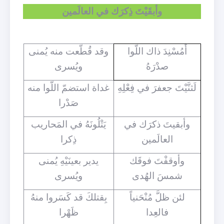
وأبقَيْتَ ذِكرَك في العالَمين
أَمُسْنِدَ ذاك اللّوا
وقد قُطّعت منه يُمنى
صدْرَهُ
ويُسرى
لَثنَّيْتَ جعفرَ في فِعْلِهِ
غداة استضمّ اللّوا منه
صَدْرا
وأبقيتَ ذكرَك في
يَتْلُونَهُ في المَحاريب
العالَمين
ذِكرا
وأوقفْتَ فوقَك
يدير بعينَيْهِ يُمنى
شمسَ الهُدى
ويُسرى
لئن ظلَّ مُنْحَنياً
بِقتلكَ قد كَسَروا منهُ
فالعِدا
ظَهْرا