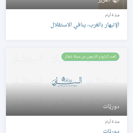
أيّها العزيز
منذ 4 أيام
الإنبهار بالغرب، ينافي الاستقلال
العـدد الرابع و الاربعون من مجلة شعائر
دوريّات
منذ 4 أيام
دوريّات