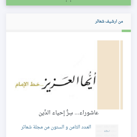
›
‹
من ارشيف شعائر
عاشوراء... سِرُّ إحياء الدِّين
ة
العـدد الثامن و الستون من مجلة شعائر