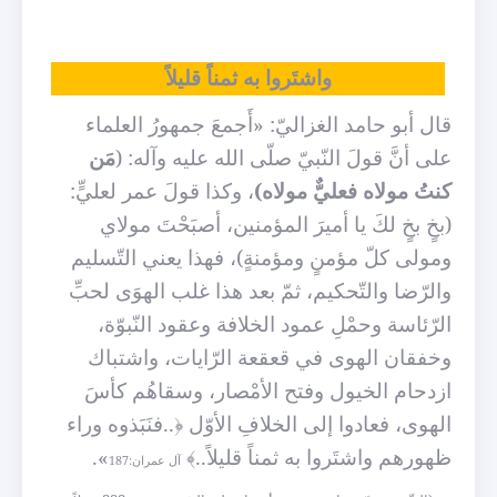
و
اش
تَروا به ثمناً قليلاً
قال أبو حامد الغزاليّ: «أَجمعَ جمهورُ العلماء
على أنَّ قولَ النّبيّ صلّى الله عليه وآله: (
مَن
كنتُ مولاه فعليٌّ مولاه)
، وكذا قولَ عمر لعليٍّ:
(بخٍ بخٍ لكَ يا أميرَ المؤمنين، أصبَحْتَ مولاي
ومولى كلّ مؤمنٍ ومؤمنةٍ)، فهذا يعني التّسليم
والرّضا والتّحكيم، ثمّ بعد هذا غلب الهوَى لحبِّ
الرّئاسة وحمْلِ عمود الخلافة وعقود النّبوّة،
وخفقان الهوى في قعقعة الرّايات، واشتباك
ازدحام الخيول وفتح الأمْصار، وسقاهُم كأسَ
الهوى، فعادوا إلى الخلافِ الأوّل
﴿..
فنَبَذوه وراء
ظهورهم واشتَروا به ثمناً قليلاً
..﴾
».
آل عمران:187