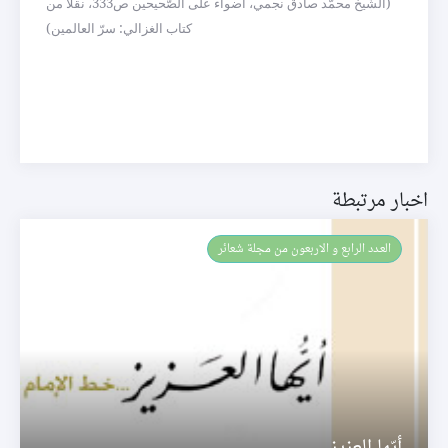
(الشّيخ محمّد صادق نجمي، أضواء على الصّحيحين ص333، نقلاً من
كتاب الغزالي: سرّ العالمين)
اخبار مرتبطة
العـدد الرابع و الاربعون من مجلة شعائر