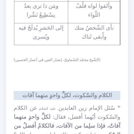
وألقوا لواه فلُفّ
ومَن ذا ترى بعدُ
اللّواء
يسْطِيعُ نَشْرا
نأى الشّخصُ منك
إلى الحَشرِ يُدلَجُ فيه
وأَبقى ثَناك
ويُسرى
(الشّيخ محمّد السّماويّ، إبصار العين في أنصار الحسين)
الكلام والسّكوت، لكلِّ واحدٍ منهما آفات
* سُئل الإمام زين العابدين
عن الكلام
عليه السّلام
والسّكوت أيّهما أفضل، فقال:
لكلِّ واحدٍ منهما
آفاتٌ، فإذا سلِما من الآفات، فالكلامُ أفضلُ من