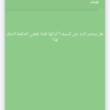
نفحات
م
هل ينتصر الدم على السيف؟ أم أنها فلتة تقضي الحكمة التنكر
 تبدأ
لها؟
صف