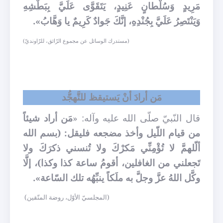
مَرِيدٍ وَسُلْطانٍ عَنِيدٍ، يَتَقَوَّى عَلَيَّ بِبَطْشِهِ
وَيَنْتَصِرُ عَلَيَّ بِجُنْدِهِ، إنَّكَ جَوادٌ كَرِيمٌ يا وَهَّابُ».
(مستدرك الوسائل عن مجموع الرّائق، للرّاونديّ)
مَن أرادَ أنْ يَستيقظ للتَّهجُّد
قال النّبيّ صلّى الله عليه وآله: «
مَن أراد شيئاً
من قيام اللّيل وأخذ مضجعه فليقل: (بسم الله
ألّلهمَّ لا تُؤْمِنِّي مَكرْكَ ولا تُنسني ذكرَكَ ولا
تَجعلني من الغافلين، أقومُ ساعة كذا وكذا)، إلَّا
وكَّل اللهُ عزَّ وجلَّ به ملَكاً ينبِّهُه تلك السّاعة».
(المجلسيّ الأوّل، روضة المتّقين)