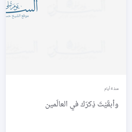
فرائد
منذ 4 أيام
وأبقَيْتَ ذِكرَك في العالَمين