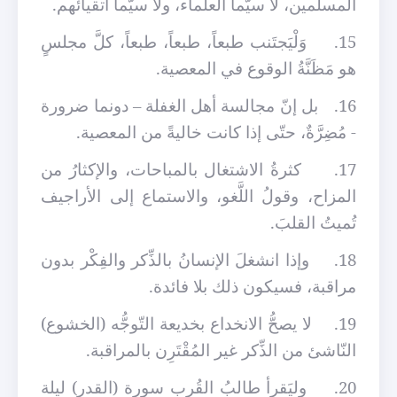
المسلمين، لا سيّما العلماء، ولا سيّما أتقيائهم.
15.
وَلْيَجتَنب طبعاً، طبعاً، طبعاً، كلَّ مجلسٍ
هو مَظَنَّةُ الوقوع في المعصية.
16.
بل إنّ مجالسة أهل الغفلة – دونما ضرورة
- مُضِرَّةٌ، حتّى إذا كانت خاليةً من المعصية.
17.
كثرةُ الاشتغال بالمباحات، والإكثارُ من
المزاح، وقولُ اللَّغو، والاستماع إلى الأراجيف
تُميتُ القلبَ.
18.
وإذا انشغلَ الإنسانُ بالذِّكر والفِكْر بدون
مراقبة، فسيكون ذلك بلا فائدة.
19.
لا يصحُّ الانخداع بخديعة التّوجُّه (الخشوع)
النّاشئ من الذِّكر غير المُقْتَرِن بالمراقبة.
20.
وليَقرأ طالبُ القُربِ سورة (القدر) ليلة