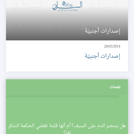
إصدارات أجنبيّة
28/03/2014
إصدارات أجنبيّة
نفحات
م
هل ينتصر الدم على السيف؟ أم أنها فلتة تقضي الحكمة التنكر
 تبدأ
لها؟