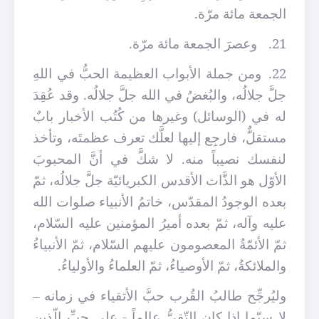
الجمعة مائة مرّة.
21.
وعصرَ الجمعة مائة مرّة.
22.
ومن جملة الأبواب العظيمة الحبُّ في اللهِ
جلَّ جلالُه، والبُغضُ في الله جلَّ جلالُه. وقد عُقِدَ
له في (الوسائل) وغيرها من كُتُب الأخبار بابٌ
مستقلٌّ، فارجِع إليها لعلَّك تعرف عظمتَه، وتأخذ
لنفسك نصيباً منه. لا شكَّ في أنَّ المحبوبَ
الأوّل هو الذَّات الأقدس الكبريائيّة جلَّ جلالُه، ثمّ
بعده الوجودُ المقدّس، خاتمُ الأنبياء صلوات الله
عليه وآله، ثمّ بعده أميرُ المؤمنين عليه السّلام،
ثمّ الأئمّةُ المعصومون عليهم السّلام، ثمّ الأنبياءُ
والملائكةُ، ثمّ الأوصياءُ، ثمّ العلماءُ والأولياءُ.
وليُرجِّح طالبُ القُرب حبَّ الأتقياء في زمانه –
لا سيّما إذا كان التّقيُّ عالماً - على حبِّ الّذين