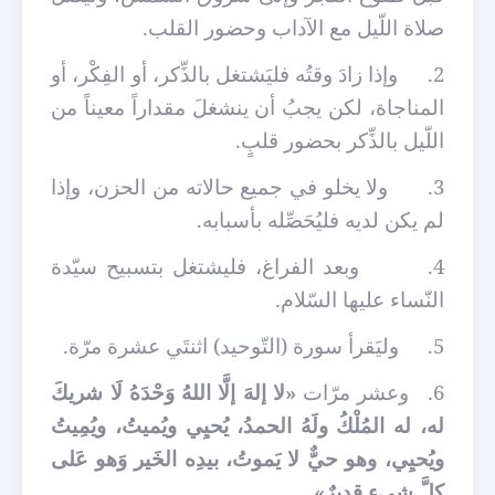
صلاة اللّيل مع الآداب وحضور القلب.
2.
وإذا زادَ وقتُه فليَشتغل بالذِّكر، أو الفِكْر، أو
المناجاة، لكن يجبُ أن ينشغلَ مقداراً معيناً من
اللّيل بالذِّكر بحضور قلبٍ.
3.
ولا يخلو في جميع حالاته من الحزن، وإذا
لم يكن لديه فليُحَصِّله بأسبابه.
4.
وبعد الفراغ، فليشتغل بتسبيح سيّدة
النّساء عليها السّلام.
5.
وليَقرأ سورة (التّوحيد) اثنتَي عشرة مرّة.
6.
وعشر مرّات
«لا إلهَ إلَّا اللهُ وَحْدَهُ لَا شريكَ
له، له المُلْكُ ولَهُ الحمدُ، يُحيِي ويُميتُ، ويُمِيتُ
ويُحيِي، وهو حيٌّ لا يَموتُ، بيدِه الخَير وَهو عَلى
كلَّ شيءٍ قديرٌ».