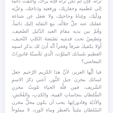
تراه، فإنْ لم تكُن تراه فإنّه يراك، والتَفِت دائماً
إلى عَظَمتِه وحقارتِك، ورِفعتِه ودَناءتِك، وعزَّتِه
وذِلّتِك، وغِناهُ وحاجتِك، ولا تغفل عن شناعة
غفلتك عنه جلَّ جلالُه، مع التفاتِه إليك دائماً،
وقُمْ بين يديه مقامَ العبد الذّليل الضّعيف،
وبَصْبِصْ تحت قدمَيه بَصْبَصَةَ الكلبِ النّحيف،
أَوَلا يكفيكَ شرفاً وفخراً أنَّه أَذِنَ لك بذكرِ اسمِه
العظيم بلسانك الملوَّث، الّذي نَجَّستْهُ قاذوراتُ
المعاصي؟
فيا أيُّها العزيز، لأنَّ هذا الكريم الرّحيم جعلَ
لسانَك مخزن جبل النُّور، أعني ذِكرَ الاسمِ
الشّريف، فمِن قلَّة الحياء تلويثُ مخزنِ
السُّلطان بنجاساتِ الغِيبة، والكذِبِ، والفُحْشِ،
والأذيّة وقاذوراتِها. يجب أن يكون محلُّ مخزن
السّلطان مليئاً بالعطر وماءِ الورد، لا مملوءاً