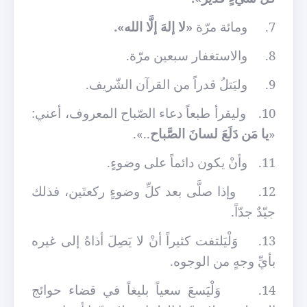
7.
ومائة مرّة
«لا إلهَ إلَّا الله».
8.
والاستغفار سبعين مرّة.
9.
وليَتلُ قدراً من القرآن الشّريف.
10.
وليقرأ طبعاً دعاء الصّباح المعروف، أعني:
«
يا مَن دَلَعَ لسانَ الصَّباح
..».
11.
وأنْ يكون دائماً على وضوءٍ.
12.
وإذا صلَّى بعد كلِّ وضوءٍ ركعتَين، فذلك
جيّدٌ جدّاً.
13.
وَلْيَلتفت كثيراً أنْ لا يَصِلَ أذاهُ إلى غيره
بأيِّ وجهٍ من الوجوه.
14.
وَلْيَسعَ سعياً بليغاً في قضاء حوائج