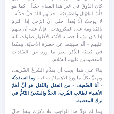
كان الذَّوقُ في غير هذا المقام جيّداً - كما هو
دَأْبُ الجُهّال والصّوفيّة - خذلَهم اللهُ جلَّ جلالُه -
لا يوجبُ إلَّا بُعداً، حتّى أنَّ الرّجل إذا التزمَ
بالمُداومة على المكروهات - فإنَّ عليه أن يفهمَ
إذا كان مؤمناً بعصمة الأئمّة الأطهار صلوات الله
عليهم - أنَّه سيَبتعد عن حضرة الأحديّة. وهكذا
في كيفيّة الذِّكر بغير ما ورد عن السّادات
المعصومين عليهم السّلام.
بناءً على هذا، يجب أن يقدَّمَ الشّرعُ الشّريف،
ويهتمَّ بكلِّ ما وردَ الاهتمامُ به فيه.
وما استفدتُه
- أنا الضّعيف - من العقل والنّقل هو أنَّ أهمّ
الأشياء لطالبِ القُربِ، الجدُّ والسّعيُ التّامُّ في
ترك المعصية.
وما لم تؤدِّ هذا الواجب فلا ذكرُك ينفعُ حالَ