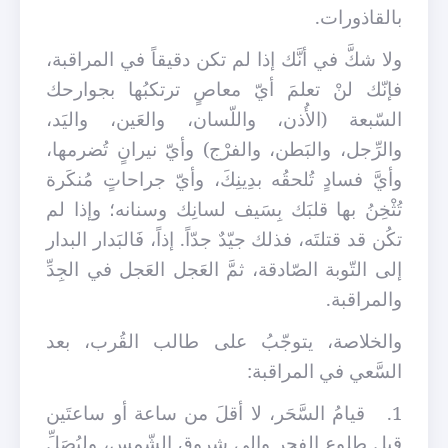
بالقاذورات.
ولا شكَّ في أنَّك إذا لم تكن دقيقاً في المراقبة،
فإنّك لنْ تعلمَ أيّ معاصٍ ترتكبُها بجوارحك
السّبعة (الأُذن، واللّسان، والعَين، واليَد،
والرِّجل، والبَطن، والفرْج) وأيّ نيرانٍ تُضرمها،
وأيَّ فسادٍ تُلحقُه بدِينِكَ، وأيّ جراحاتٍ مُنكَرة
تُثْخِنُ بها قلبَك بِسَيف لسانِك وسنانه؛ وإذا لم
تكُن قد قتلتَه، فذلك جيّدٌ جدّاً. إذاً، فَالبَدار البدار
إلى التّوبة الصّادقة، ثمَّ العَجل العَجل في الجِدِّ
والمراقبة.
والخلاصة، يتوجّبُ على طالب القُرب، بعد
السَّعي في المراقبة:
1.
قيامُ السَّحَر، لا أقلَ من ساعة أو ساعتَين
قبل طلوع الفجر وإلى شروق الشّمس، وليُصَلِّ