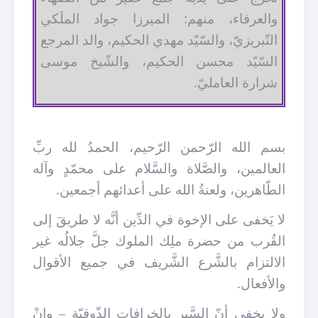
والعرفاء، منهم: الميرزا جواد الملَكي
التّبريزيّ، والسّيّد مهدي الحكيم، والد المرجع
السّيّد محسن الحكيم، والشّيخ موسى
شرارة العامليّ.
بسم الله الرّحمن الرّحيم، الحمدُ لله ربِّ
العالمين، والصَّلاة والسَّلام على محمّدٍ وآله
الطّاهرين، ولعنةُ الله على أعدائهم أجمعين.
لا يَخفى على الإخوة في الدِّين أنَّه لا طريقَ إلى
القُرب من حضرة ملِك الملوك جلَّ جلالُه غير
الالتزام بالشَّرع الشَّريف في جميع الأقوال
والأفعال.
ولا يخفى أنّ السَّير بالخرافات الذّوقيّة – وإنْ