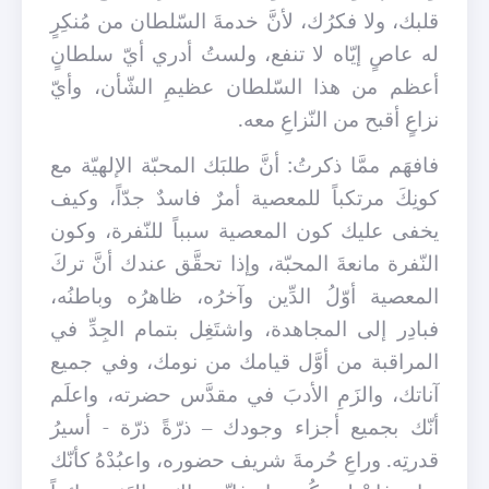
قلبك، ولا فكرُك، لأنَّ خدمةَ السّلطان من مُنكِرٍ
له عاصٍ إيّاه لا تنفع، ولستُ أدري أيّ سلطانٍ
أعظم من هذا السّلطان عظيمِ الشّأن، وأيّ
نزاعٍ أقبح من النّزاعِ معه.
فافهَم ممَّا ذكرتُ: أنَّ طلبَك المحبّة الإلهيّة مع
كونِكَ مرتكباً للمعصية أمرٌ فاسدٌ جدّاً، وكيف
يخفى عليك كون المعصية سبباً للنّفرة، وكون
النّفرة مانعةَ المحبّة، وإذا تحقَّق عندك أنَّ تركَ
المعصية أوّلُ الدِّين وآخرُه، ظاهرُه وباطنُه،
فبادِر إلى المجاهدة، واشتَغِل بتمام الجِدِّ في
المراقبة من أوَّل قيامك من نومك، وفي جميع
آناتك، والزَمِ الأدبَ في مقدَّس حضرته، واعلَم
أنّك بجميع أجزاء وجودك – ذرّةً ذرّة - أسيرُ
قدرتِه. وراعِ حُرمةَ شريف حضوره، واعبُدْهُ كأنّك