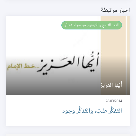
اخبار مرتبطة
العـدد التاسع و الاربعون من مجلة شعائر
أيّها العزيز
28/03/2014
التّفكُّر طلبٌ، والتّذكُّر وجود