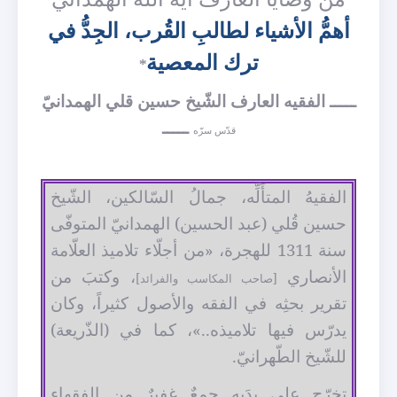
أهمُّ الأشياء لطالبِ القُرب، الجِدُّ في
ترك المعصية
*
ـــــ الفقيه العارف الشّيخ حسين قلي الهمدانيّ
ـــــ
قدّس سرّه
الفقيهُ المتأَلِّه، جمالُ السّالكين، الشّيخ
حسين قُلي (عبد الحسين) الهمدانيّ المتوفّى
سنة 1311 للهجرة، «من أجلّاء تلاميذ العلّامة
الأنصاري
، وكتبَ من
[صاحب المكاسب والفرائد]
تقرير بحثِه في الفقه والأصول كثيراً، وكان
يدرّس فيها تلاميذه..»، كما في (الذّريعة)
للشّيخ الطّهرانيّ.
تخرّج على يدَيه جمعٌ غفيرٌ من الفقهاء