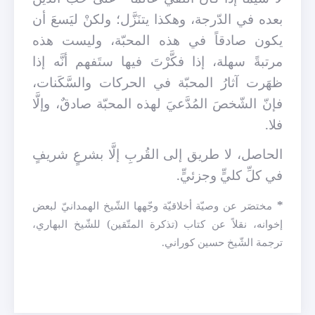
بعده في الدّرجة، وهكذا يتنَزَّل؛ ولكنْ ليَسعَ أن
يكون صادقاً في هذه المحبّة، وليست هذه
مرتبةً سهلة، إذا فكَّرْتَ فيها ستَفهم أنَّه إذا
ظهَرت آثارُ المحبّة في الحركات والسَّكَنات،
فإنّ الشّخصَ المُدَّعيَ لهذه المحبّة صادقٌ، وإلَّا
فلا.
الحاصل، لا طريق إلى القُربِ إلَّا بشرعٍ شريفٍ
في كلِّ كليٍّ وجزئيٍّ.
*
مختصَر عن وصيّة أخلاقيّة وجّهها الشّيخ الهمدانيّ لبعض
إخوانه، نقلاً عن كتاب (تذكرة المتّقين) للشّيخ البهاري،
ترجمة الشّيخ حس
ي
ن كوراني.