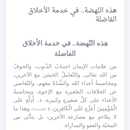
هذه النّهضة.. في خدمة الأخلاق
الفاضلة
هذه النّهضة.. في خدمة الأخلاق
الفاضلة
من علامات الإيمان اجتنابُ الذّنوب، والخوفُ
من الله تعالى، والتّعاملُ الحَسَن مع الآخرين،
ومخاصمةُ أعداء الله والشِّدّةُ معهم، والتّغاضي
عن الخلافات الصّغيرة مع الإخوة، ومحاسبةُ
الأعداء على كلِّ صغيرةٍ وكبيرة، ﴿..
أَذِلَّةٍ عَلَى
الْمُؤْمِنِينَ أَعِزَّةٍ عَلَى الْكَافِرِينَ..﴾
، وهذا ما
المائدة:54
لا يتلاءم مع مصارعة الآخرين، بل يتأتّى من
المحبّة والعفو والمداراة.