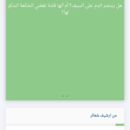
م
هل ينتصر الدم على السيف؟ أم أنها فلتة تقضي الحكمة التنكر
 تبدأ
لها؟
صف
›
‹
من ارشيف شعائر