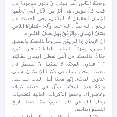
ومحبّةُ النّاس الّتي ينبغي أنْ تكون موجودةً في
قلب كلِّ مؤمن، هي أثرٌ من الآثار الّتي يُخلِّفها
الإيمان الحقيقيّ لا المُدَّعى، وفي الحديث عن
رسول الله صلّى الله عليه وآله:
«مُداراةُ النّاسِ
نِصْفُ الإِيمانِ، وَالرِّفْقُ بِهِمْ نِصْفُ العَيْشِ».
إنّ الإيمان إذا لم يكن ممزوجاً بالمحبّة والعشق
العميق، ومُزيّناً بالصّبغة العاطفيّة فلن يكون
فعّالاً. فالمحبّة هي الّتي تُعطي الإيمان فعّاليّته
".." فبدون المحبّة لا يُمكننا أنْ نستمرّ في
نَهضتنا. ونحن نمتلك في فكرنا الإسلاميّ أسمى
عناوين المحبّة، إنّها محبّة أهل البيت
.
عليهم السّلام
وقمّةُ هذه المحبّة تتمثّل في قضيّة كربلاء
وعاشوراء، وحفظِ الذّكريات الغالية لتضحيات
رجال الله في ذلك اليوم، ممّا حفظ تاريخ
التّشيّع وثقافتَه.
ومحبّةُ الرّسول صلّى الله عليه وآله وأهل البيت