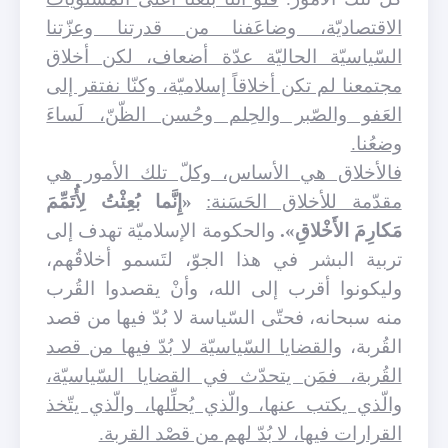
الاقتصاديّة، وضاعَفنا من قدرتنا وعزّتنا
السّياسيّة الحاليّة عدّة أضعاف، لكن أخلاق
مجتمعنا لم تكن أخلاقاً إسلاميّة، وكنّا نفتقر إلى
العَفو والصّبر والحِلم وحُسن الظّنّ، لَساءَ
وضعُنا.
فالأخلاق هي الأساس، وكلّ تلك الأمور هي
مقدّمة للأخلاق الحَسَنة:
«إِنَّما بُعِثْتُ لِأُتَمِّمَ
مَكارِمَ الأَخْلاقِ».
والحكومة الإسلاميّة تهدف إلى
تربية البشر في هذا الجوّ، لتَسمو أخلاقُهم،
وليكونوا أقرب إلى الله، وأنْ يقصدوا القُرب
منه سبحانه، فحتّى السّياسة لا بُدّ فيها من قصد
القُربة،
والقضايا السّياسيّة لا بُدّ فيها من قصد
القُربة، فمَن يتحدّث في القضايا السّياسيّة،
والّذي يكتب عنها، والّذي يُحلِّلها، والّذي يتّخذ
القرارات فيها، لا بُدّ لهم من قصْد القربة.