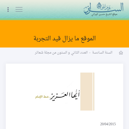
البث المباشر
الموقع ما يزال قيد التجربة
مجلة شعائر word
السنة السادسة
-
العـدد الثاني و الستون من مجلة شعائر
أيّها العزيز
20/04/2015