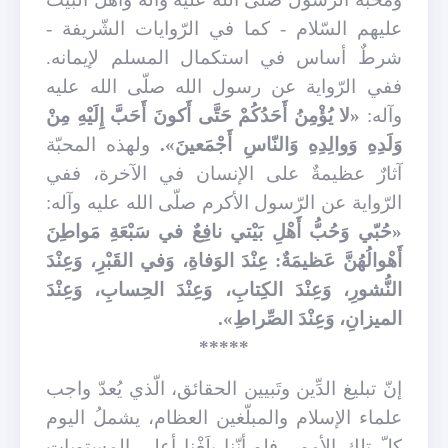
عليهم السّلام - كما في الرّوايات الشّريفة -
شرطٌ أساس في استكمال المسلم لإيمانه.
ففي الرّواية عن رسول الله صلّى الله عليه
وآله:
«لا يُؤْمِنُ أَحَدُكُمْ حَتَّى أَكونَ أَحَبَّ إِلَيْهِ مِنْ
وَلَدِهِ وَوالِدِهِ وَالنّاسِ أَجْمَعينَ».
ولهذه المحبّة
آثارٌ عظيمةٌ على الإنسان في الآخرة، ففي
الرّواية عن الرّسول الأكرم صلّى الله عليه وآله:
«حُبّي وَحُبُّ أَهْلِ بَيْتي نافِعٌ في سَبْعَةِ مَواطِنَ
أَهْوالُهُنَّ عَظيمَةٌ: عِنْدَ الوَفاةِ، وَفي القَبْرِ، وَعِنْدَ
النُّشورِ، وَعِنْدَ الكِتابِ، وَعِنْدَ الحِسابِ، وَعِنْدَ
الميزانِ، وَعِنْدَ الصِّراطِ».
*****
إنّ تبليغ الدِّين وتَبيين الحقائق، الّذي يُعدّ واجب
علماء الإسلام والمبلّغين العظام، يشملُ اليوم
كلّ تلك الأمور.
فلو أنّنا بلَغْنا أعلى المستويات