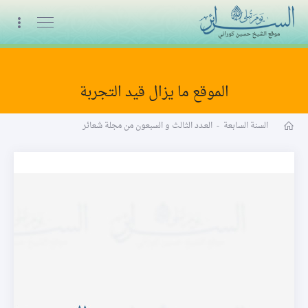
البث المباشر
الموقع ما يزال قيد التجربة
مجلة شعائر word
السنة السابعة
-
العـدد الثالث و السبعون من مجلة شعائر