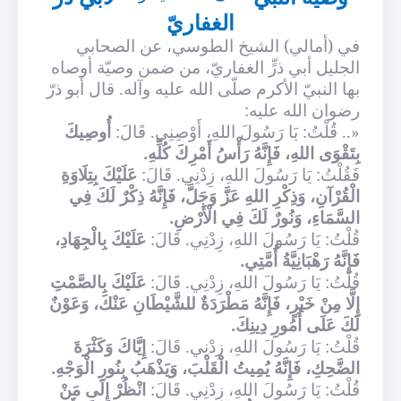
الغفاريّ
في (أمالي) الشيخ الطوسي، عن الصحابي
الجليل أبي ذرٍّ الغفاريّ، من ضمن وصيّة أوصاه
بها النبيّ الأكرم صلّى الله عليه وآله. قال أبو ذرّ
رضوان الله عليه
:
«.. قُلْتُ: يَا رَسُولَ اللهِ، أَوْصِنِي. قَالَ:
أُوصِيكَ
بِتَقْوَى اللهِ، فَإِنَّهُ‏ رَأْسُ‏ أَمْرِكَ‏ كُلِّهِ‏.
فَقُلْتُ: يَا رَسُولَ اللهِ، زِدْنِي. قَالَ:
عَلَيْكَ بِتِلَاوَةِ
الْقُرْآنِ، وَذِكْرِ اللهِ عَزَّ وَجَلَّ، فَإِنَّهُ ذِكْرٌ لَكَ فِي
السَّمَاءِ، وَنُورٌ لَكَ فِي الْأَرْضِ.
قُلْتُ: يَا رَسُولَ اللهِ، زِدْنِي. قَالَ:
عَلَيْكَ بِالْجِهَادِ،
فَإِنَّهُ رَهْبَانِيَّةُ أُمَّتِي.
قُلْتُ: يَا رَسُولَ اللهِ، زِدْنِي. قَالَ:
عَلَيْكَ بِالصَّمْتِ
إِلَّا مِنْ خَيْرٍ، فَإِنَّهُ مَطْرَدَةٌ للشَّيْطَانِ عَنْكَ، وَعَوْنٌ
لَكَ عَلَى أُمُورِ دِينِكَ.
قُلْتُ: يَا رَسُولَ اللهِ، زِدْنِي. قَالَ:
إِيَّاكَ وَكَثْرَةَ
الضَّحِكِ، فَإِنَّهُ يُمِيتُ الْقَلْبَ، وَيَذْهَبُ بِنُورِ الْوَجْهِ.
قُلْتُ: يَا رَسُولَ اللهِ، زِدْنِي. قَالَ:
انْظُرْ إِلَى مَنْ