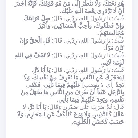
هُوَ تَحْتَكَ، وَلَا تَنْظُرْ إِلَى مَنْ هُوَ فَوْقَكَ، فَإِنَّهُ أَجْدَرُ
أَنْ لَا تَزْدَرِيَ نِعْمَةَ اللهِ عَلَيْكَ.
قُلْتُ: يَا رَسُولَ اللهِ، زِدْنِي. قَالَ:
صِلْ قَرَابَتَكَ
وَإِنْ قَطَعُوكَ، وَأَحِبَّ الْمَسَاكِينَ، وَأَكْثِرْ
مُجَالَسَتَهُمْ.
قُلْتُ: يَا رَسُولَ اللهِ، زِدْنِي. قَالَ:
قُلِ الْحَقَّ وَإِنْ
كَانَ مُرّاً.
قُلْتُ: يَا رَسُولَ اللهِ، زِدْنِي. قَالَ:
لَا تَخَفْ فِي اللهِ
لَوْمَةَ لَائِمٍ.
قُلْتُ: يَا رَسُولَ اللهِ، زِدْنِي. قَالَ:
يَا أَبَا ذَرٍّ،
لِيَحْجُزْكَ عَنِ النَّاسِ مَا تَعْرِفُ مِنْ نَفْسِكَ، وَلَا
تَجِدُ
[أي لا تغضب]
عَلَيْهِمْ فِيمَا تَأْتِي، فَكَفَى
بِالرَّجُلِ عَيْباً أَنْ يَعْرِفَ مِنَ النَّاسِ مَا يَجْهَلُ مِنْ
نَفْسِهِ، وَيَجِدَ عَلَيْهِمْ فِيمَا يَأْتِي.
قَالَ: ثُمَّ ضَرَبَ عَلَى صَدْرِي وَقَالَ
: يَا أَبَا ذَرٍّ، لَا
عَقْلَ كَالتَّدْبِيرِ، وَلَا وَرَعَ كَالْكَفِّ عَنِ المَحَارِم، وَلَا
حَسَبَ كَحُسْنِ الْخُلُقِ».