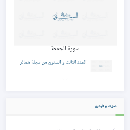
سورة الجمعة
ئر
العـدد الثالث و الستون من مجلة شعائر
›
‹
صوت و فيديو