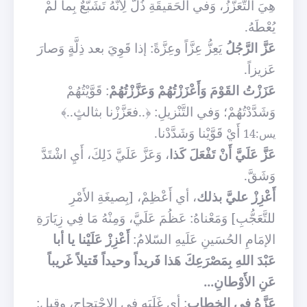
هِيَ التَّعَزُّزُ، وَفي الحَقيقَةِ ذُلٌّ لِأَنَّهُ تَشَبُّعٌ بِما لَمْ
يُعْطَهُ.
عَزَّ الرَّجُلُ
يَعِزُّ عِزَّاً وعِزَّةً: إذا قَوِيَ بعد ذِلَّةٍ وَصارَ
عَزيزاً.
عَزَزْتُ القَوْمَ وَأَعْزَزْتُهُمْ وَعَزَّزْتُهُمْ
: قَوَّيْتُهُمْ
وَشَدَّدْتُهُمْ؛ وَفي التَّنْزيلِ: ﴿..فعَزَّزْنا بثالثٍ..﴾
أَيْ قَوَّيْنا وَشَدَّدْنا.
يس:14
عَزَّ عَلَيَّ أَنْ تَفْعَلَ كَذا
، وَعَزَّ عَلَيَّ ذَلِكَ، أَيِ اشْتَدَّ
وَشَقَّ.
أَعْزِزْ عليَّ بذلك
، أي أَعْظِمْ، [بِصيغَةِ الأَمْرِ
للتَّعَجُّبِ] وَمَعْناهُ: عَظُمَ عَلَيَّ، وَمِنْهُ مَا فِي زِيَارَةِ
الإمَامِ الحُسَينِ عَلَيهِ السّلامُ:
أَعْزِزْ عَلَيْنا يا أبا
عَبْدَ اللهِ بِمَصْرَعِكَ هَذا فَريداً وحيداً قَتيلاً غَريباً
عَنِ الأَوْطانِ...
عَزَّهُ في الخِطابِ
: أي غَلَبَه في الاحْتِجاج، وقيل: