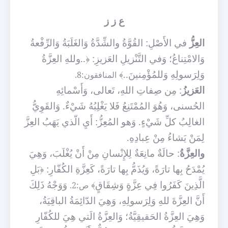
ع ز ز
العِزُّ
في الأَصْلِ: القُوَّةُ والشِّدَّةُ وَالغَلَبَةُ وَالرِّفْعةُ
وَالامْتِناعُ؛ وَفي التَّنْزيلِ العَزيزِ: ﴿..وللهِ العِزَّةُ
وَلِرَسولِهِ وَللمُؤْمِنينَ..﴾
المنافقون:8.
العَزيزُ
: مِن صِفاتِ اللهِ، تَعالى، وَأَسْمائِهِ
الحُسنى، وَهُوَ المُمْتَنِعُ فَلا يَغْلِبُهُ شَيْءٌ. وَالقَوِيُّ
الغالِبُ كلِّ شَيْءٍ. وَهو المُعِزُّ: أَيِ الّذي يَهَبُ العِزَّ
لِمَنْ يَشاءُ مِنْ عِبادِهِ.
والعِزَّةُ
: حالَةٌ مانِعَةٌ لِلإِنْسانِ مِنْ أَنْ يُغْلَبَ، وَهِيَ
يُمْدَحُ بِها تارَةً، وَيُذَمُّ بِها تارَةً، كَعِزَّةِ الكُفّارِ: ﴿بَلِ
الَّذِينَ كَفَرُوا فِي عِزَّةٍ وَشِقَاقٍ﴾
وَوَجْهُ ذَلِكَ
ص:2.
أَنَّ العِزَّةَ للهِ وَلِرَسولِهِ، وَهِيَ الدّائِمَةُ الباقِيَةُ،
وَهِيَ العِزَّةُ الحَقيقِيَّةُ؛ وَالعِزَّةُ الَتي هِيَ للكُفّارِ