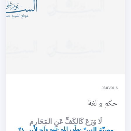
حكم و لغة
07/03/2016
حكم و لغة
لَا وَرَعَ كَالكَفِّ عَنِ المَحَارم
صلّى الله عليه وآله
وصيّة النبيّ
لأبي ذرّ