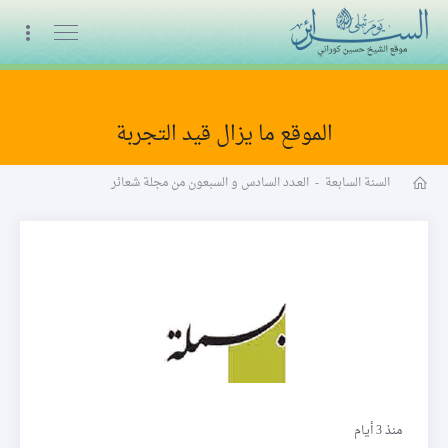
البث المباشر
الموقع ما يزال قيد التجربة
مجلة شعائر word
السنة السابعة
-
العـدد السادس و السبعون من مجلة شعائر
بسملة
منذ 3 أيام