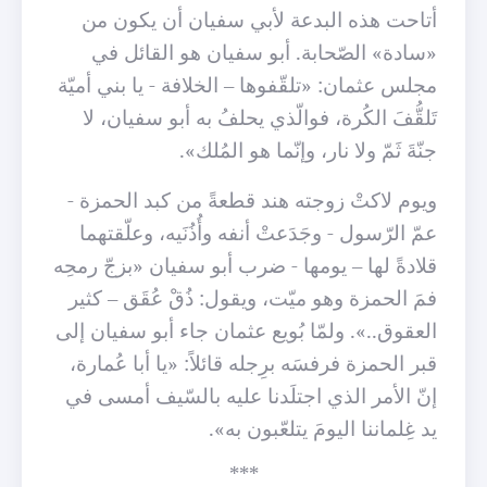
أتاحت هذه البدعة لأبي سفيان أن يكون من
«سادة» الصّحابة. أبو سفيان هو القائل في
مجلس عثمان: «تلقّفوها – الخلافة - يا بني أميّة
تَلقُّفَ الكُرة، فوالّذي يحلفُ به أبو سفيان، لا
جنّةَ ثَمّ ولا نار، وإنّما هو المُلك».
ويوم لاكتْ زوجته هند قطعةً من كبد الحمزة -
عمّ الرّسول - وجَدَعتْ أنفه وأُذُنَيه، وعلّقتهما
قلادةً لها – يومها - ضرب أبو سفيان «بزجّ رمحِه
فمَ الحمزة وهو ميّت، ويقول: ذُقْ عُقَق – كثير
العقوق..». ولمّا بُويع عثمان جاء أبو سفيان إلى
قبر الحمزة فرفسَه برِجله قائلاً: «يا أبا عُمارة،
إنّ الأمر الذي اجتلَدنا عليه بالسّيف أمسى في
يد غِلماننا اليومَ يتلعّبون به».
***