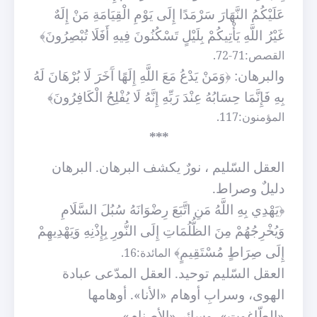
عَلَيْكُمُ النَّهَارَ سَرْمَدًا إِلَى يَوْمِ الْقِيَامَةِ مَنْ إِلَهٌ
غَيْرُ اللَّهِ يَأْتِيكُمْ بِلَيْلٍ تَسْكُنُونَ فِيهِ أَفَلَا تُبْصِرُونَ﴾
القصص:71-72.
والبرهان:
﴿وَمَنْ يَدْعُ مَعَ اللَّهِ إِلَهًا آَخَرَ لَا بُرْهَانَ لَهُ
بِهِ فَإِنَّمَا حِسَابُهُ عِنْدَ رَبِّهِ إِنَّهُ لَا يُفْلِحُ الْكَافِرُونَ﴾
المؤمنون:117.
***
العقل السّليم ، نورٌ يكشف البرهان. البرهان
دليلٌ وصراط.
﴿يَهْدِي بِهِ اللَّهُ مَنِ اتَّبَعَ رِضْوَانَهُ سُبُلَ السَّلَامِ
وَيُخْرِجُهُمْ مِنَ الظُّلُمَاتِ إِلَى النُّورِ بِإِذْنِهِ وَيَهْدِيهِمْ
إِلَى صِرَاطٍ مُسْتَقِيمٍ﴾
المائدة:16.
العقل السّليم توحيد. العقل المدّعى عبادة
الهوى، وسرابِ أوهام «الأنا». أوهامها
«الطّاغوت»، وسائر «الأصنام».