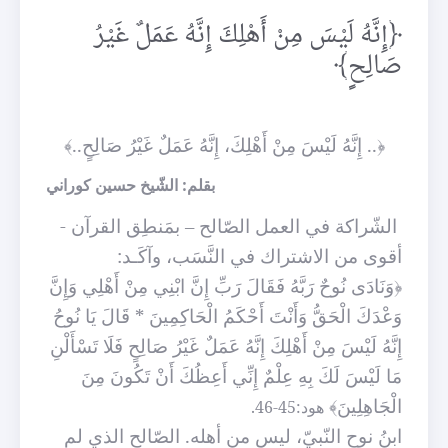
﴿إِنَّهُ لَيْسَ مِنْ أَهْلِكَ إِنَّهُ عَمَلٌ غَيْرُ
صَالِحٍ﴾
﴿.. إِنَّهُ لَيْسَ مِنْ أَهْلِكَ، إِنَّهُ عَمَلٌ غَيْرُ صَالِحٍ..﴾
بقلم: الشّيخ حسين كوراني
الشّراكة في العمل الصّالح – بمَنطِق القرآن -
أقوى من الاشتراك في النَّسَب، وآكَـد:
﴿وَنَادَى نُوحٌ رَبَّهُ فَقَالَ رَبِّ إِنَّ ابْنِي مِنْ أَهْلِي وَإِنَّ
وَعْدَكَ الْحَقُّ وَأَنْتَ أَحْكَمُ الْحَاكِمِينَ * قَالَ يَا نُوحُ
إِنَّهُ لَيْسَ مِنْ أَهْلِكَ إِنَّهُ عَمَلٌ غَيْرُ صَالِحٍ فَلَا تَسْأَلْنِ
مَا لَيْسَ لَكَ بِهِ عِلْمٌ إِنِّي أَعِظُكَ أَنْ تَكُونَ مِنَ
الْجَاهِلِينَ﴾
هود:45-46.
ابنُ نوح النّبيّ، ليس من أهله. الصّالح الذي لم