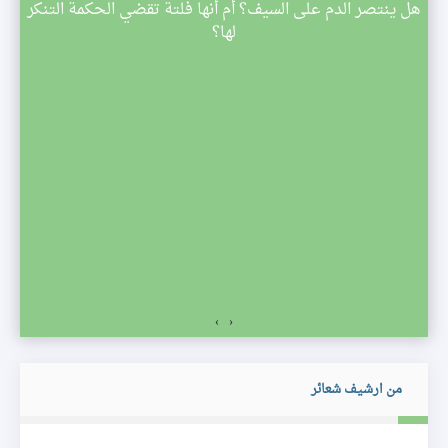
م
هل ينتصر الدم على السيف؟ أم أنها فلتة تقضي الحكمة التنكر
 تبدأ
لها؟
صف
›
‹
من ارشيف شعائر