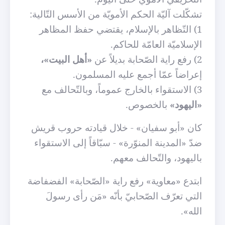
تشكّلت آليّة الحكم الأمويّة من الأسس التّالية:
1) التّظاهر بالإسلام، يقتضي حفظ المظاهر
الإسلاميّة العامّة للحاكم.
2) رفع راية الصّحابة بديلاً عن
«أهل البيت»،
إعراضاً عمّا أجمع عليه المسلمون.
3) الاستقواء بالخارج عموماً، وبالتّحالف مع
«اليهود»
بالخصوص.
كان «أبو سفيان» - خلال قيادته حروب قريش
ضدّ «المدينة المنوّرة» - سبّاقاً إلى الاستقواء
باليهود، والتّحالف معهم.
ابتدع «معاوية» رفع راية «الصّحابة» الفضفاضة
التي تعرّف الصّحابيّ بأنّه «مَن رأى رسولَ
الله».