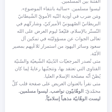
الفتنةَ بين المسلمين.
ليسوا مسلمين. «سالبة بانتفاء الموضوع».
ومَن ضرب في أودية التّيه الأمويّ الشّيطانيّ
البريطانيّ الصّهيونيّ الأميركيّ، وشاركَهم في
التّستّر بالإسلام، فليُعدّ ليوم العرض على الله
تعالى الجوابَ عن مسؤوليّته في تمكين آل
سعود وسائر اليهود من استمرار تَلاعُبِهم بمصير
الأمّة.
متى تُصدر المرجعيّات الدّينيّة الشّيعيّة والسّنيّة
الفتاوى التي تعتقد بها، وتتجنّبها رعايةً لِما كان
يُظنّ أنّه مصلحة الإسلام العليا.
متى نقرأ بالعنوان العريض على صفحة قلب كلِّ
محمّديّ:
الوهّابيّون نواصب. ليسوا مسلمين.
ليست الوهّابيّة مذهباً إسلاميّاً.