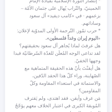
* إنتصار الثّورة الإسلاميّة بقيادة الإمام
الخمينيّ، والتّراب يُهال على جثمان الأمّة –
بزعمهم - في «كامب ديفيد» آل سعود
وساداتهم.
* حرب تمّوز. التّرجمة الأولى المدوّية لإعلان:
«
اليوم إيران وغداً فلسطين».
هل عرفتَ لماذا يُجاهر آل سعود بحقيقتهم؟
لقد تداعى الوجه المُعلَن للغدّة السّرطانيّة فبدا
وجهها الخفيّ.
هل أيقنْتَ بأنّ هذه الحقيقة المتماهية مع
الصّهاينة، وراء كلّ هذا الحقد الدّفين،
والاستماتة في استعداء المقاومة وكلّ
المقاومين؟
مَن عرف وأيقن، فقد اهتدى، ولم يَقترف
المُوبقةَ الكبرى في اعتبار الخلاف معهم يؤجّجُ