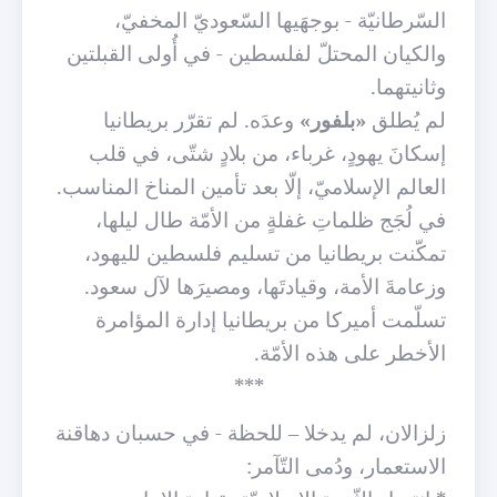
السّرطانيّة - بوجهَيها السّعوديّ المخفيّ،
والكيان المحتلّ لفلسطين - في أُولى القبلتين
وثانيتهما.
لم يُطلق
«بلفور»
وعدَه. لم تقرّر بريطانيا
إسكانَ يهودٍ، غرباء، من بلادٍ شتّى، في قلب
العالم الإسلاميّ، إلّا بعد تأمين المناخ المناسب.
في لُجَج ظلماتِ غفلةٍ من الأمّة طال ليلها،
تمكّنت بريطانيا من تسليم فلسطين لليهود،
وزعامةَ الأمة، وقيادتَها، ومصيرَها لآل سعود.
تسلّمت أميركا من بريطانيا إدارة المؤامرة
الأخطر على هذه الأمّة.
***
زلزالان، لم يدخلا – للحظة - في حسبان دهاقنة
الاستعمار، ودُمى التّآمر: