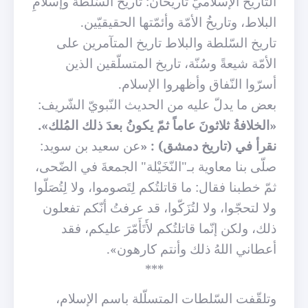
التّاريخ الإسلاميّ تاريخان: تاريخ السّلطة وإسلامِ
البلاط، وتاريخُ الأمّة وأئمّتها الحقيقيّين.
تاريخ السّلطة والبلاط تاريخ المتآمرين على
الأمّة شيعةً وسُنّة، تاريخ المتسلّقين الذين
أسرّوا النّفاق وأظهروا الإسلام.
بعض ما يدلّ عليه من الحديث النّبويّ الشّريف:
«الخلافةُ ثلاثونَ عاماً ثمّ يكونُ بعدَ ذلك المُلك».
نقرأ في (تاريخ دمشق) : «
عن سعيد بن سويد:
صلّى بنا معاوية بـ"النّخَيْلة" الجمعةَ في الضّحى،
ثمّ خطبنا فقال: ما قاتلتُكم لِتَصوموا، ولا لِتُصَلّوا
ولا لتحجّوا، ولا لتُزَكّوا، قد عرفتُ أنّكم تفعلون
ذلك، ولكن إنّما قاتلتُكم لأَتَأَمّرَ عليكم، فقد
أعطاني اللهُ ذلك وأنتم كارهون».
***
وتلقّفت السّلطات المتسلّلة باسم الإسلام،