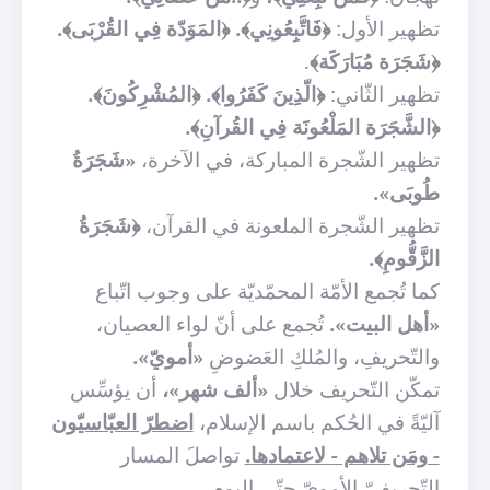
تظهير الأول:
﴿فَاتَّبِعُونِي﴾. ﴿المَوَدّة فِي القُرْبَى﴾.
﴿شَجَرَة مُبَارَكَة﴾
.
تظهير الثّاني:
﴿الّذِينَ كَفَرُوا﴾. ﴿المُشْرِكُونَ﴾.
﴿الشَّجَرَة المَلْعُونَة فِي القُرآنِ﴾.
تظهير الشّجرة المباركة، في الآخرة،
«شَجَرَةُ
طُوبَى».
تظهير الشّجرة الملعونة في القرآن،
﴿شَجَرَةُ
الزَّقُّومِ﴾.
كما تُجمع الأمّة المحمّديّة على وجوب اتّباع
«أهل البيت».
تُجمع على أنّ لواء العصيان،
والتّحريفِ، والمُلكِ العَضوضِ
«أمويّ».
تمكّن التّحريف خلال
«ألف شهر»،
أن يؤسِّس
آليّةً في الحُكم باسم الإسلام،
اضطرّ العبّاسيّون
- ومَن تلاهم - لاعتمادها.
تواصلَ المسار
التّحريفيّ الأمويّ حتّى اليوم.