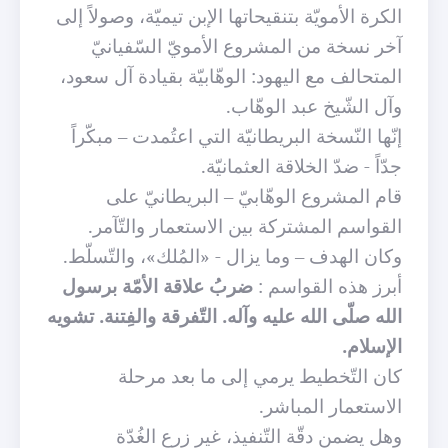
الكرة الأمويّة بتنقيحاتها الإبن تيميّة، وصولاً إلى
آخر نسخة من المشروع الأمويّ السّفيانيّ
المتحالف مع اليهود: الوهّابيّة بقيادة آل سعود،
وآل الشّيخ عبد الوهّاب.
إنّها النّسخة البريطانيّة التي اعتُمدت – مبكّراً
جدّاً - ضدّ الخلاقة العثمانيّة.
قام المشروع الوهّابيّ – البريطانيّ على
القواسم المشتركة بين الاستعمار والتّآمر.
وكان الهدف – وما يزال - «المُلك»، والتّسلّط.
أبرز هذه القواسم :
ضربُ علاقة الأمّة برسول
الله صلّى الله عليه وآله. التّفرقة والفِتنة. تشويه
الإسلام.
كان التّخطيط يرمي إلى ما بعد مرحلة
الاستعمار المباشر.
وهل يضمن دقّة التّنفيذ، غير زرع الغُدّة