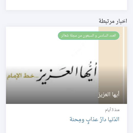
اخبار مرتبطة
العـدد السادس و السبعون من مجلة شعائر
أيها العزيز
منذ 3 أيام
الدّنيا دارُ عذابٍ ومِحنة