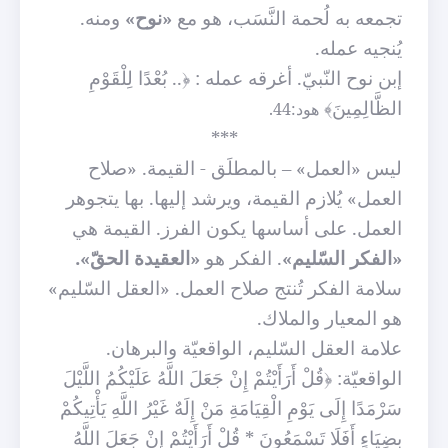
تجمعه به لُحمة النَّسَب، هو مع
«نوح»
ومنه.
يُنجيه عمله.
إبن نوح النّبيّ. أغرقه عمله : ﴿.. بُعْدًا لِلْقَوْمِ
الظَّالِمِينَ﴾
هود:44.
***
ليس «العمل» – بالمطلَق - القيمة. «صلاح
العمل» يُلازم القيمة، ويرشد إليها. بها يتجوهر
العمل. على أساسها يكون الفرز. القيمة هي
«الفكر السّليم»
. الفكر هو
«العقيدة الحقّ».
سلامة الفكر تُنتج صلاح العمل. «العقل السّليم»
هو المعيار والملاك.
علامة العقل السّليم، الواقعيّة والبرهان.
الواقعيّة:
﴿قُلْ أَرَأَيْتُمْ إِنْ جَعَلَ اللَّهُ عَلَيْكُمُ اللَّيْلَ
سَرْمَدًا إِلَى يَوْمِ الْقِيَامَةِ مَنْ إِلَهٌ غَيْرُ اللَّهِ يَأْتِيكُمْ
بِضِيَاءٍ أَفَلَا تَسْمَعُونَ * قُلْ أَرَأَيْتُمْ إِنْ جَعَلَ اللَّهُ