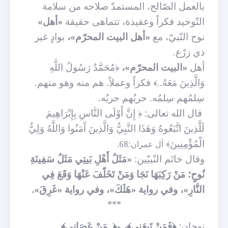
بالعمل الصّالح، المستمدّ صلاحه من سلامة
التّوحيد فكراً وعقيدة، تتماهى حقيقة
«أهل»
نوح النّبيّ، مع
«أهل البيت المحرّم»،
بوادٍ غير
ذي زرْع.
أهل
«البيت المحرّم»،
﴿مُحَمَّدٌ رَسُولُ اللَّهِ
وَالَّذِينَ مَعَهُ..﴾ فكراً وعملاً. هم منه وهو منهم.
سِلمُهم سِلمُه. حربُهم حربُه.
قال الله تعالى: ﴿
إِنَّ أَوْلَى النَّاسِ بِإِبْرَاهِيمَ
لَلَّذِينَ اتَّبَعُوهُ وَهَذَا النَّبِيُّ وَالَّذِينَ آَمَنُوا وَاللَّهُ وَلِيُّ
الْمُؤْمِنِينَ﴾
آل عمران:68.
وقال خاتَم النّبيّين:
«مَثَلُ أَهْلِ بَيتِي مَثَلُ سَفِينَةِ
نُوحٍ؛ مَنْ رَكِبَهَا نَجَا وَمَنْ تَخَلّفَ عَنْهَا وَقَعَ فِي
النَّارِ»، وفي رواية «هَلَكَ»، وفي رواية «غَرِقَ».
***
نهجان:
﴿فَمَنْ تَبِعَنِي﴾،
و
﴿..مَنْ عَصَانِي﴾.