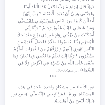
﴿وَإِذْ قَالَ إِبْرَاهِيمُ رَبِّ اجْعَلْ هَذَا الْبَلَدَ آَمِنًا
وَاجْنُبْنِي وَبَنِيَّ أَنْ نَعْبُدَ الْأَصْنَامَ * رَبِّ إِنَّهُنَّ
أَضْلَلْنَ كَثِيرًا مِنَ النَّاسِ
فَمَنْ تَبِعَنِي فَإِنَّهُ مِنِّي
وَمَنْ عَصَانِي فَإِنَّكَ غَفُورٌ رَحِيمٌ * رَبَّنَا إِنِّي
أَسْكَنْتُ مِنْ ذُرِّيَّتِي بِوَادٍ غَيْرِ ذِي زَرْعٍ عِنْدَ بَيْتِكَ
الْمُحَرَّمِ رَبَّنَا لِيُقِيمُوا الصَّلَاةَ فَاجْعَلْ أَفْئِدَةً مِنَ
النَّاسِ تَهْوِي إِلَيْهِمْ وَارْزُقْهُمْ مِنَ الثَّمَرَاتِ لَعَلَّهُمْ
يَشْكُرُونَ * رَبَّنَا إِنَّكَ تَعْلَمُ مَا نُخْفِي وَمَا نُعْلِنُ وَمَا
يَخْفَى عَلَى اللَّهِ مِنْ شَيْءٍ فِي الْأَرْضِ وَلَا فِي
السَّمَاءِ﴾
إبراهيم:35-38.
***
نور الأنبياء من مشكاةٍ واحدة. يتّحد في هذه
المشكاة نور
﴿
.. فَمَنْ تَبِعَنِي فَإِنَّهُ مِنِّي..
﴾،
مع نور
﴿
..إِنَّهُ لَيْسَ مِنْ أَهْلِكَ
..﴾.