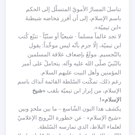
تناسلَ المسارُ الأمويّ المتسلّل إلى الحكم
باسم الإسلام، إلى أن أفرز مَخاضه شيطنةَ
«ابن تيميّة».
لا تجد عالماً مسلماً - شيعيّاً أو سنّيّاً - تتبّع كُتب
ابن تيميّة، إلّا جزم بأنّه ليس موحِّداً: يقول
بالتّجسيم. مولَعٌ بإضعاف علاقة المسلمين
بالنّبيّ صلّى الله عليه وآله. يتحاملُ على أمير
المؤمنين وأهل البيت عليهم السلام.
رغم ذلك، تمكّنت السّلطة القائمة آنذاك باسم
الإسلام، من إبراز ابن تيميّة بلقب
«شيخ
الإسلام»!
يكشف هذا البون الشّاسع – ما بين ملحدٍ وبين
«شيخ الإسلام» - عن خطورة التّرويج الإعلاميّ
لعلماء البلاط، الذي تمارسه السّلطة.