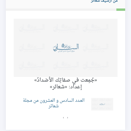
من ارشيف شعائر
«جُمِعت في صفاتِك الأضدادُ»
إعداد: «شعائر»
ئر
العـدد السادس و العشرون من مجلة
شعائر
›
‹