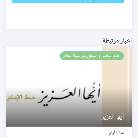
اخبار مرتبطة
العـدد السادس و السبعون من مجلة شعائر
أيها العزيز
منذ 3 أيام