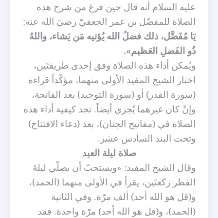
عليه السلام أنه قال حين فرغ من شرح هذه
الصلاة للمفضّل بن عمر الجعفيّ رضيَ الله عنه:
يَا مُفَضَّل، ذلك فضلُ الله يُؤتيه مَن يَشاء، واللهُ
ذُو الفَضلِ العَظيم».
ويُمكن أداء هذه الصلاة وفق إحدى طريقتَين،
اختار الشيخ المفيد الأولى منهما، مؤكّداً قراءة
(سورة القدر) أو (سورة التوحيد) بعد الفاتحة،
وإنْ كان غيرهما يُجزي أيضاً. تجد كيفية أداء هذه
الصلاة في (مفاتيح الجنان)، بعد (دعاء الافتتاح)
وتحت البند السادس عشر.
صلاة ليلة العيد
وقال الشيخ المفيد: «
ويستحبّ أن يصلّي ليلةَ
الفطر ركعتَين، يقرأ في الأولى منهما (الحمد)،
و(قل هو الله أحد) ألف مرّة. وفي الثانية
(الحمد)، و(قل هو الله أحد) مرّة واحدة. فقد