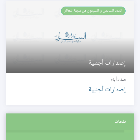
العـدد السادس و السبعون من مجلة شعائر
إصدارات أجنبية
منذ 3 أيام
إصدارات أجنبية
نفحات