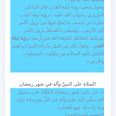
وحول معنى رؤية ليلة القدر، قال الملَكي
التبريزي رضوان الله عليه: «
رؤية ليلة القدر
عبارة عن كشف ما يُفتَح فيها من نزول الأمر
إلى الأرض... ويُسمّى انكشافُ نزول الأمر
بتوسّط الملائكة لخليفة الله في أرضه:
رؤية ليلة
القدر
... ولعلّ ذلك من قبيل ما رآه النبيّ إبراهيم
الخليل عليه السلام من ملكوت السماوات
والأرض».
الصلاة على النبيّ وآله في شهر رمضان
«.. من سُنَن شَهرِ رمضانَ الصّلاةُ على رسولِ
الله صلّى الله عليه وآله في كلّ يومٍ مائة مرّة،
وما زادَ ذلك فهو أفضَل».
(المقنعة، الشيخ المفيد)