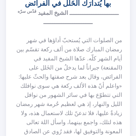
بها يُتدارَك الخَلل في الفرائض
قدّس سرّه
ـــــــــــــــــــــــــــ الشيخ المفيد
ـــــــــــــــــــــــــــ
من الصلوات التي يُستحبّ أداؤها في شهر
رمضان المبارك صلاة من ألف ركعة تقسّم بين
أيام الشهر كلّه. عدّها الشيخ المفيد في
(المقنعة) جبراناً لما يدخل
من الخَلل على
الفرائض، وقال بعد شرح صفتها والحثّ عليها:
«
واعلم أنّ هذه الألف ركعة هي سوى نوافلك
التي تتطوّع بها في سائر الشهور من نوافل
الليل والنهار، إذ هي لعظيم حُرمة شهر رمضان
زيادةٌ عليها، فلا تدعنّ تلك لاستعمال هذه، ولا
هذه لتلك، واجمع بينهما، واسأل اللهَ تعالى
المعونة والتوفيق لها، فقد رُوي عن الصادق