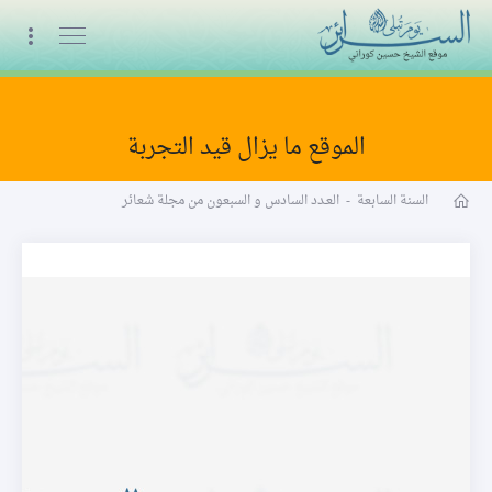
البث المباشر
الموقع ما يزال قيد التجربة
مجلة شعائر word
السنة السابعة
-
العـدد السادس و السبعون من مجلة شعائر