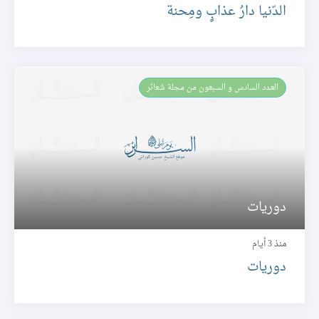
الدّنيا دارُ عذابٍ ومِحنة
العـدد السادس و السبعون من مجلة شعائر
دوريات
منذ 3 أيام
دوريات