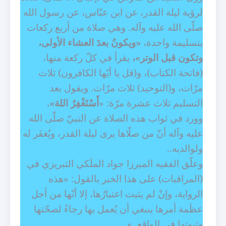
لرؤية ليلة القدر، عن ابن عبّاس، عن رسول الله
صلّى الله عليه وآله. وهي صلاة من أربع ركعات
بتسليمة واحدة،
«ويكونُ بعدَ العشاء الأولى،
وتكون قبل الوتر»،
يقرأ في كلّ ركعة منها،
(فاتحة الكتاب)، و(قل يا أيّها الكافرون) ثلاث
مرّات، و(التوحيد) ثلاث مرّات. ويقول بعد
التسليم ثلاث عشرة مرّة: «
أَسْتَغْفِرُ اللهَ».
وورد في ثواب هذه الصلاة عن النبيّ صلّى الله
عليه وآله أنّ من صلّاها يرى ليلة القدر، ويُغفَر له
ولوالديه..
وعلّق الفقيه الميرزا جواد الملَكي التبريزي في
(المراقبات) على هذا الخبر بالقول: «هذه
الرواية، وإنْ لم يثبت اعتبارُها، إلا أنّها من أجل
عظَمة أمرها ينبغي أن يُعمل بها رجاءً لصحّتها
وثبوتها في الواقع..».