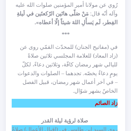
رُوي عن مولانا أمير المؤمنين صلوات الله عليه
وآله أنّه قال:
مَنْ صَلّى هاتَين الرّكعتَين في لَيلةِ
الفِطر، لَم يَسأَلِ اللهَ شيئاً إلّا أعطاه».
***
في (مفاتيح الجنان) للمحدّث القمّي روى عن
(زاد المعاد) للعلامة المجلسي ثلاثين صلاةً
لليالي شهر رمضان كافّة، وثلاثين دعاءً، لكلّ
يومٍ دعاءٌ يخصّه. تجدهما – الصلوات والدعوات
– في آخر أعمال شهر رمضان، قبيل الفصل
الخاصّ بشهر شوّال.
زاد الصائم
صلاة لرؤية ليلة القدر
روى السيد ابن طاوس في (إقبال الأعمال) صلاةً