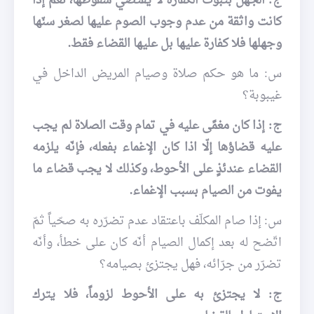
ج: الجهل بثبوت الكفارة لا يقتضي سقوطها، نعم إذا
كانت واثقة من عدم وجوب الصوم عليها لصغر سنّها
وجهلها فلا كفارة عليها بل عليها القضاء فقط.
س: ما هو حكم صلاة وصيام المريض الداخل في
غيبوبة؟
ج: إذا كان مغمًى عليه في تمام وقت الصلاة لم يجب
عليه قضاؤها إلّا اذا كان الإغماء بفعله، فإنّه يلزمه
القضاء عندئذٍ على الأحوط، وكذلك لا يجب قضاء ما
يفوت من الصيام بسبب الإغماء.
س: إذا صام المكلّف باعتقاد عدم تضرّره به صحّياً ثمّ
اتّضح له بعد إكمال الصيام أنّه كان على خطأ، وأنّه
تضرّر من جرّائه، فهل يجتزئ بصيامه؟
ج: لا يجتزئ به على الأحوط لزوماً، فلا يترك