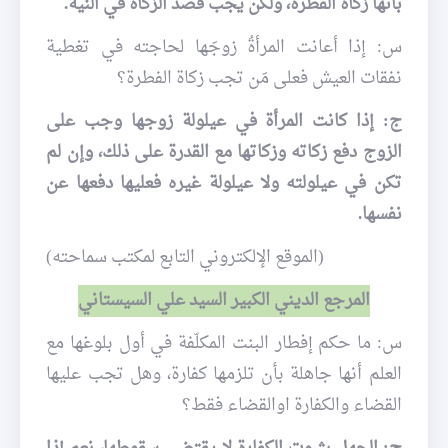
بأنّها زكاة الفطرة، ولكن يجب قصد الزكاة في النية.
س: إذا أعانت المرأةُ زوجَها لحاجته في تغطية
نفقات العيش فعلى مَن تجب زكاة الفطرة؟
ج: إذا كانت المرأة في عيلولة زوجها وجب على
الزوج دفع زكاته وزكاتها مع القدرة على ذلك، وإن لم
تكن في عيلولته ولا عيلولة غيره فعليها دفعها عن
نفسها.
(الموقع الإلكتروني التابع لمكتب سماحته)
المرجع الديني الكبير السيد علي السيستاني
س: ما حكم إفطار البنت المكلّفة في أول بلوغها مع
العلم أنها جاهلة بأن تلزمها كفارة، وهل تجب عليها
القضاء والكفارة اوالقضاء فقط؟