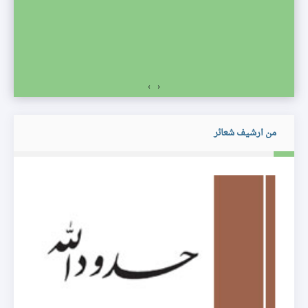
›
‹
من ارشيف شعائر