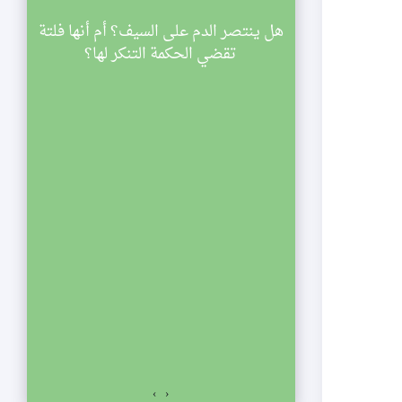
سينية الصديقة
هل ينتصر الدم على السيف؟ أم أنها فلتة
ي
اركة في مجالس
تقضي الحكمة التنكر لها؟
ليالي شهر رمضان لعام 1433 هجرية. تبدأ
والنصف مساء
الي الإحياء
لفجر. نلتمس
صديقة الكبرى عليها
السلام للمشاركة في مجالس ليالي شهر رمضان لعام 1433
اسعة والنصف مساء
ياء يستمر المجلس
ت المؤمنين.
›
‹