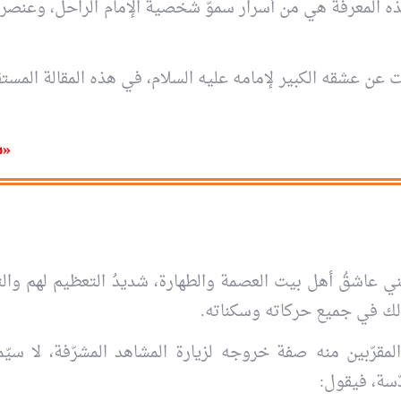
ه المعرفة هي من أسرار سموّ شخصية الإمام الراحل، وعنصر
ت عن عشقه الكبير لإمامه عليه السلام، في هذه المقالة المست
«
ش
ني عاشقُ أهل بيت العصمة والطهارة، شديدُ التعظيم لهم والتأث
لك في جميع حركاته وسكناته.
مقرّبين منه صفة خروجه لزيارة المشاهد المشرّفة، لا سيّما
دّسة، فيقول: