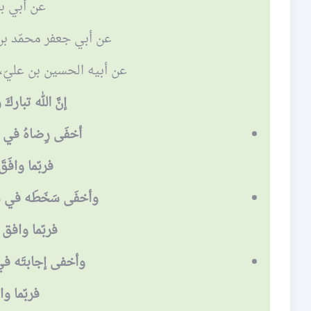
عن أبي ب
عن أبي جعفر محمّد بن 
عن أبيه الحسين بن عليّ، 
إنَّ الله تبارك
أخفَى رِضاهُ في ط
فربّما وافَق
وأخفَى سَخَطَه في مع
فربّما وافق 
وأخفى إجابتَه في 
فربّما وا