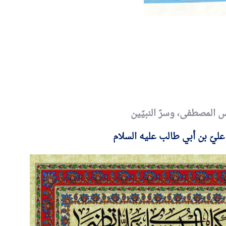
أين الرجبيون
يدعوكم المركز الإسلامي- ح
الملف
الكبرى عليها السلام للمش
ـــــــــن الرَّجبيـــــــــــــــــــــــــــــــــــــــــــــــــــــــــــــــــــــون؟
المجالس الساعة التاسعة 
ب في شهر رجب قراءة سورة
ولمدة ساعة ونصف. وفي لي
التوحيد عشرة آلا مرة..
يستمر المجلس إلى قريب ا
دعوات
 المصطفى، وسرّ النبيّين
يدعوكم المركز الإسلامي- حسينية ال
عليّ بن أبي طالب عليه السلام
هجرية. تبدأ المجالس الساعة الت
ولمدة ساعة ونصف. وفي ليالي الإح
إلى قريب الفجر. نلتمس دعوا