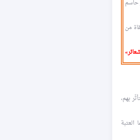
 حاسم
قاة من
عائر
»
ّر بهم،
 العتبة