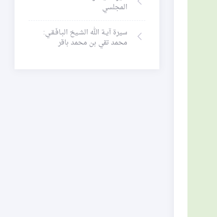
المجلسي
سيرة آيـة الله الشـيخ البـافَـقـي:
محمد تقي بن محمد باقر