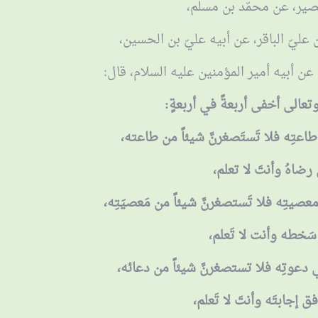
صير، عن محمّد بن مسلم،
عليّ الباقر، عن أبيه عليّ بن الحسين،
عن أبيه أمير المؤمنين عليه السلام، قال:
َ وتعالى أخفى أربعةً في أربعةٍ:
اعتِه فلا تَستَصغرنَّ شيئاً من طاعته،
َ رضاهُ وأنتَ لا تعلم،
صيتِه فلا تَستصغرنَّ شيئاً من مَعصيَتِه،
سَخطه وأنت لا تَعلم،
دعوتِه فلا تستصغرنَّ شيئاً من دعائه،
فق إجابتَه وأنتَ لا تَعلم،