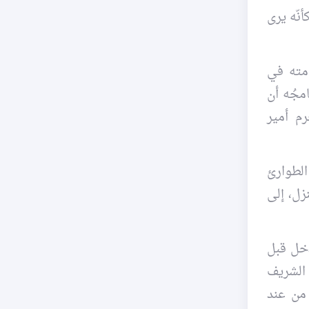
أنّه يرى
امته في
مجُه أن
م أمير
الطوارئ
زل، إلى
دخل قبل
 الشريف
 من عند