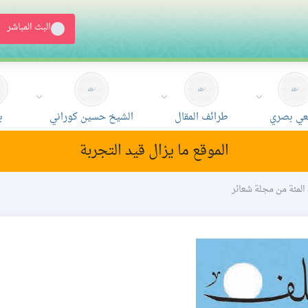
البث المباشر
ي بصري
طرائف المقال
الشيخ حسين كوراني
ب
الموقع ما يزال قيد التجربة
 المئة من مجلة شعائر