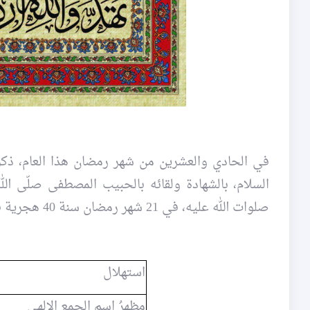
السلام، بالشهادة ولقائه بالحبيب المصطفى صلّى الل
صلوات الله عليه، في 21 شهر رمضان سنة 40 هجرية في محراب مسجد الكوفة.
استهلال
مظهرُ اسم الجمع الإلهي