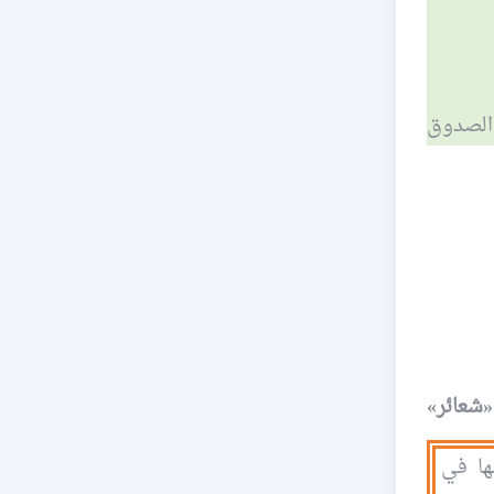
الصدوق
«شعائر»
ها في