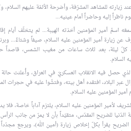
عند زيارته للمشاهد المشرّفة، وأضرحة الأئمّة عليهم السلام، وك
م ناظراً إليه وحاضراً أمام عينيه...
َه اسمُ أمير المؤمنين أخذته الهيبة... لم يتخلّف أيام إق
 عن زيارة أمير المؤمنين عليه السلام، صيفاً وشتاءً... وبرنا
، كلّ ليلة، بعد ثلاث ساعات من مغيب الشمس، قاصداً حر
ه السلام.
لذي حصل فيه الانقلاب العسكريّ في العراق، وأُعلنت حالة 
 عبر البلاد، افتقده أهل بيته، وفتشّوا عليه في حجرات المن
 أمير المؤمنين عليه السلام.
شريف لأمير المؤمنين عليه السلام، يلتزم آداباً خاصة، فلا ي
الدّنيا للضريح المقدّس، متقيّداً بأن لا يمرّ من جانب الرأس
لضريح يقرأ بكلّ إخلاص زيارة (أمين الله)، ويرجع مجدّداً