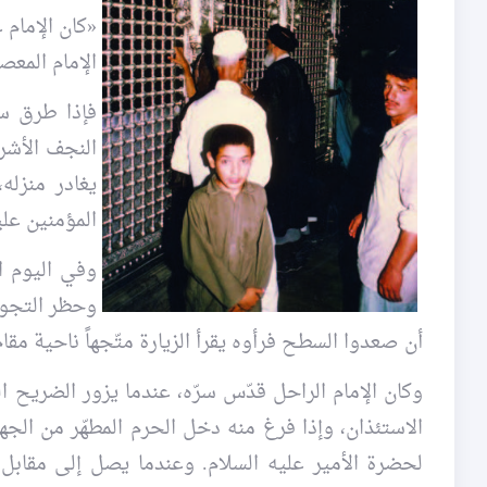
«كان الإمام 
الإمام المعصو
فإذا طرق سمع
النجف الأشرف
يغادر منزله
المؤمنين علي
وفي اليوم ا
وحظر التجوال
أن صعدوا السطح فرأوه يقرأ الزيارة متّجهاً ناحية مقام
وكان الإمام الراحل قدّس سرّه، عندما يزور الضريح ال
الاستئذان، وإذا فرغ منه دخل الحرم المطهّر من الجهة 
لحضرة الأمير عليه السلام. وعندما يصل إلى مقابل ا