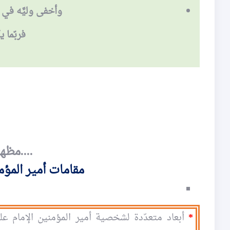
وأخفى وليَّه في عب
فربّما يك
....مظهر
مقامات أمير المؤ
*
أبعاد متعدّدة لشخصية أمير المؤمنين الإمام عل