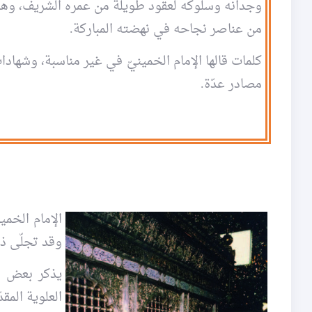
وجدانه وسلوكه لعقود طويلة من عمره الشريف، وهذ
من عناصر نجاحه في نهضته المباركة.
كلمات قالها الإمام الخمينيّ في غير مناسبة، وشهادا
مصادر عدّة.
الإمام الخمي
وقد تجلّى ذ
يذكر بعض ال
العلوية المق