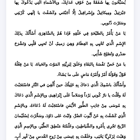
يُسَبِّحُونَ بِها شَفَقَةً مِنْ خَوْفِ عَذابِكَ، وبِالأَسْماءِ الَّتِي يَدْعُوكَ بِها
جَبْرَئِيلُ ومِيكائِيلُ وإِسْرافِيلُ إلَّا أَجَبْتَني وكَشَفْتَ يا إلَهي كُرْبَتِي
وسَتَرْتَ ذُنُوبِي.
يَا مَنْ يَأْمُرُ بِالصَّيْحَةِ فِي خَلْقِهِ فَإذا هُمْ بِالسَّاهِرَةِ، أَسْأَلُكَ بِذَلِكَ
الإِسْمِ الَّذي تُحْيِي بِهِ العِظَامَ وَهِيَ رَميمٌ، أنْ تُحيِي قَلْبِي وَتَشْرَحَ
صَدْري وَتُصْلِحَ شَأْنِي.
يا مَنْ خَصَّ نَفْسَهُ بِالبَقَاءِ وَخَلَقَ لِبَرِيَّتِهِ المَوْتَ والحَياةَ، يَا مَنْ فِعْلُهُ
قَوْلٌ وَقَوْلُهُ أَمْرٌ وَأَمْرُهُ مَاضٍ علَى ما يَشَاءُ.
وأَسْأَلُكَ باسْمِكَ الَّذي دَعاكَ بِهِ خَلِيلُكَ حينَ أُلْقِيَ في النَّارِ فاسْتَجَبْتَ
لَهُ وقُلْتَ يا نارُ كُونِي بَرْداً وَسَلاماً عَلَى إِبْرَاهِيمَ، وبِالإسْمِ الَّذي دَعَاكَ
بِهِ مُوسَى مِنْ جَانِبِ الطُّورِ الأَيْمَنِ فاسْتَجَبْتََ لَهُ دُعَاءَهُ، وبالإسْمِ
الَّذِي كَشَفْتَ بِهِ عَنْ أَيُّوبَ الضُرَّ، وَتُبْتَ عَلى دَاوُدَ، وسَخَّرْتَ لِسُلَيْمانَ
الرِّيحَ تَجْرِي بِأَمْرِهِ والشَّيَاطِينَ، وعَلّمْتَهُ مَنْطِقَ الطَّيْرِ، وبِالإسِمِ الَّذِي
وَهَبْتَ لِزَكَرِيَّا يَحْيَى، وخَلَقْتَ بِهِ عِيسَى مِنْ رُوحِ القُدسِ مِنْ َغْيِر أَبٍ،