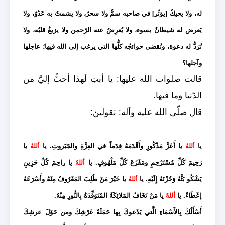
له، ولا يحيكُ [يؤثّر] في صاحبه سمٌّ ولا سحرٌ، ولا يشمتُ به عَدُوّ، ولا
يَعرض له شيطانٌ بسوء، ولا يُعرِضُ عنه الرّحمن ولا يزيغُ قلبُه، ولا
تُرَدُّ له دعوة، وتُقضى حوائجُه كلُّها التي يرغب إلى الله فيها؛ عاجلها
وآجلها؟
قالت صلوات الله عليها: يا أبتِ لَهذا أحبُّ إليَّ من
الدّنيا وما فيها.
قال صلّى الله عليه وآله: تقولين:
يا
أللهُ
يا أَعَزَّ مَذْكُورٍ وأَقْدَمَهُ قِدَماً في العِزَّةِ والجَبَروتِ. يا
أللهُ
يا
رَحِيمَ كُلِّ مُسْتَرْحِمٍ ومَفْزَعَ كُلِّ مَلْهُوفٍ. يا
أللهُ
يا راحِمَ كُلِّ حَزِينٍ
يَشْكُو بَثََّهُ وَحُزْنَهُ إِلَيْهِ. يا
أللهُ
يا خَيْرَ مَنْ طُلِبَ المَعْرُوفُ مِنْهُ وأَسْرَعََهُ
إعْطَاءً. يا
أللهُ
يا مَنْ تَخَافُ المَلائِكَةُ المُتَوَقِّدَةُ بِالنُّورِ مِنْهُ.
أَسْأَلُكَ بِالأَسْمَاءِ الَّتي يَدْعوكَ بِها حَمَلَةُ عَرْشِكَ ومن حَوْلَ عرشِكَ