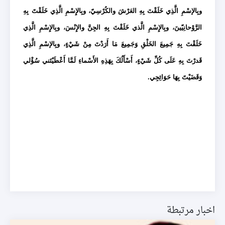
وبِالإسْمِ الَّذِي خَلَقْتَ بِهِ العَرْشَ والكُرْسِيّ، وبِالإِسْمِ الَّذِي خَلَقْتََ بِهِ
الرَّوْحانِيّينَ، وبِالإِسْمِ الَّذي خَلَقْتَ بِهِ الجِنَّ والإِنْسَ، وبِالإِسْمِ الَّذِي
خَلَقْتَ بِهِ جَمِيعَ الخَلْقِ وَجَمِيعَ مَا أَرَدْتَ مِنْ شَيْءٍ، وبِالإسْمِ الَّذِي
قَدرْتَ بِهِ عَلَى كُلِّ شَيْءٍ، أَسْأَلُكَ بِهَذِهِ الأَسْماءِ لَمَّا أَعْطَيْتَني سُؤْلي
وَقَضَيْتََ بِهَا حَوَائِجِي.
اخبار مرتبطة