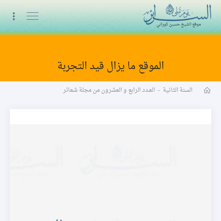
البث المباشر
الموقع ما يزال قيد التجربة
مجلة شعائر word
السنة الثانية
-
العـدد الرابع و العشرون من مجلة شعائر