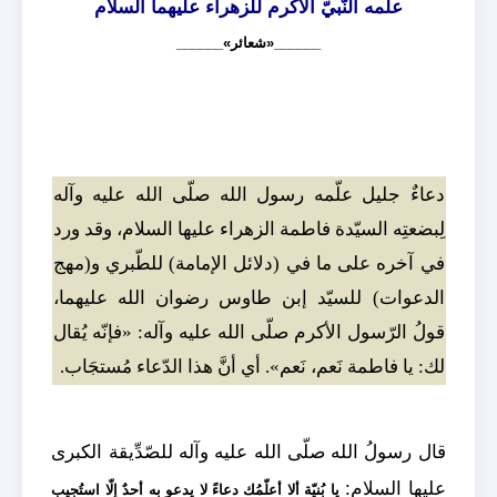
علّمه النّبيّ الأكرم للزهراء عليهما السلام
______«شعائر»______
دعاءٌ جليل علّمه رسول الله صلّى الله عليه وآله
لِبضعتِه السيّدة فاطمة الزهراء عليها السلام، وقد ورد
في آخره على ما في (دلائل الإمامة) للطّبري و(مهج
الدعوات) للسيّد إبن طاوس رضوان الله عليهما،
قولُ الرّسول الأكرم صلّى الله عليه وآله: «فإنّه يُقال
لك: يا فاطمة نَعم، نَعم». أي أنَّ هذا الدّعاء مُستجَاب.
قال رسولُ الله صلّى الله عليه وآله للصّدِّيقة الكبرى
عليها السلام:
يا بُنيّة ألا أعلّمُك دعاءً لا يدعو به أحدٌ إلّا استُجيب