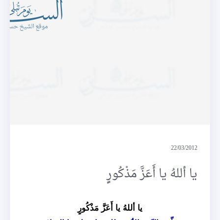
لولا دعاؤكم
22/03/2012
يا أللهُ يا أَعَزَّ مَذْكُورٍ
يا أللهُ يا أَعَزَّ مَذْكُورٍ