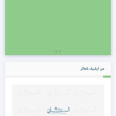
صف
›
‹
من ارشيف شعائر