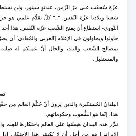
عزّة سُحِقَت على مرّ الزّمن، عندئذٍ سيثور، ولن تستطيع
شعبنا وبلادنا عزّة النّفس. ".." كلّ تقدُّم علمي هو 
النّووي- استطاع أن يمنح الشّعب عزّة النّفس. هذا أحد أ
حاولوا ويحاولون في الإعلام [الغربي والمُعادي] أن يصوّر
بمصالح الشّعب والبلد، والحال أنَّ عملكم له صِلته ا
والمستقبل.
كسرت
البلدانُ المُستكبرة والذين يَرون أنّ حُكْمَ العالم مِن ح
هذا، إنّما هو الشُّعوب وحكوماتهم.
تبرِّر هذه البلدان هيمنَتها على العالم باحتكارها للعِلم 
الإيراني] هو من أجل أن لا يُكسَر هذا الإحتكار. إذ