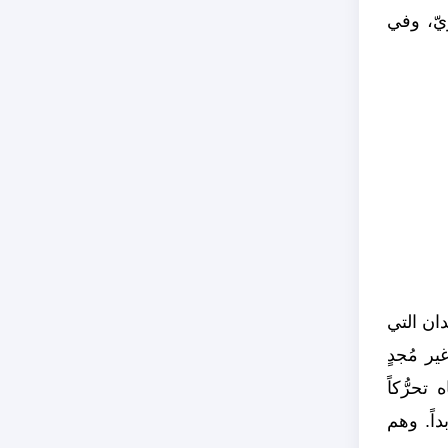
ويّ، وفي
دان التي
ير مُجدٍ
تحرُّكاً
داً. وهم