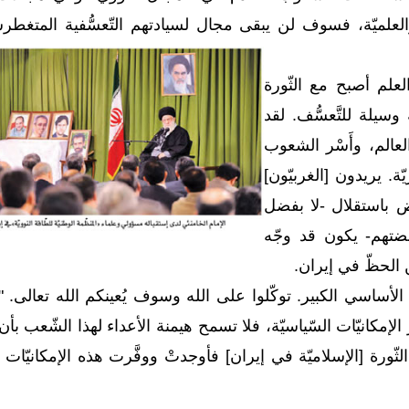
ّة والعلميّة، فسوف لن يبقى مجال لسيادتهم التّعسُّفية المتغط
لعلم أصبح مع الثّورة
وسيلة للتَّعسُّف. لقد
العالم، وأَسْر الشعوب
ة. يريدون [الغربيّون]
وض باستقلال -لا بفضل
بضتهم- يكون قد وجّه
 الحظّ في إيران.
لأساسي الكبير. توكّلوا على الله وسوف يُعينكم الله تعالى. ".."
الإمكانيّات السّياسيّة، فلا تسمح هيمنة الأعداء لهذا الشّعب بأن
الثّورة [الإسلاميّة في إيران] فأوجدتْ ووفَّرت هذه الإمكانيّات