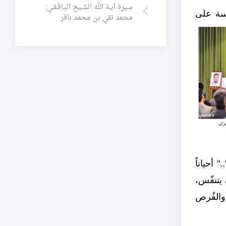
سيرة آيـة الله الشـيخ البـافَـقـي:
رسة على
محمد تقي بن محمد باقر
 أحياناً
 يتنفّس،
 والفُرص