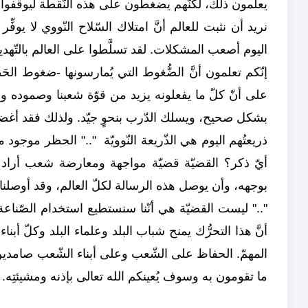
يعلمون ذلك، لكنّهم يضغطون على هذه النّقطة ليوقفوا 
نريد أن نثبت للعالم أنَّ امتلاك السّلاح النّووي لا يوفِّ
اليوم أصعب المشكلات. لقد تسلَّطوا على العالم بالتّهديدات
إنّكم تعلمون أنَّ الضُّغوط التي يُمارسونها -ضغوط الح
على أنّ كلّ ما يفعلونه يزيد من قوّة شعبنا وصموده ومت
بشكل صحيح، ويسلك الدّرب بنحوٍ جيّد. ولذلك فقد أغضب 
ذريعتُهم اليوم هي الذّريعة النّوويّة ".." الحظر موجود م
أيّ ذكر؟ القضيّة قضيّة مواجهة ومعارضة شعب أراد أن
بوجهه، وأن يوصل هذه الرسالة لكلّ العالم، وقد أوصلنا
".." ليست القضيّة هي أنّنا سنستطيع استخدام الصّناعة ال
أنَّ هذا التحرُّك يمنح شباب البلد وعلماء البلد وكلّ أبنا
المهمّ. الحفاظ على الشّعب وعلى أبناء الشّعب صامدين 
ما تقومون به وسوف يُعينكم الله تعالى بإذنه ومشيئتِه. "