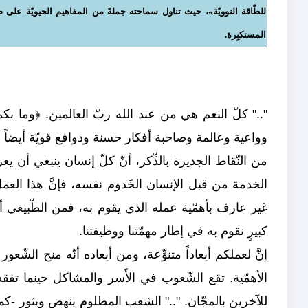
للطّاقة النوويّة»، حيث تناول سماحته جملةً من المفاهيم الحيويّة على صعيد 
المستكبِرة.
وواعية وعالمة وصاحبة أفكار حسنة ودوافع قويّة أيضاً من ال
من النّقاط الجديرة بالذِّكر، أنّ كلّ إنسان ينبغي أن ي
الخدمة من قبل الإنسان الخَدوم نفسه، فإنَّ هذا ال
غير عارف بأهمّية عمله الذي يقوم به، فمن الطّبيعي أن 
كبيرٍ نقوم به في إطار مهمّتنا ووظيفتنا.
إنَّ لعملكم أبعاداً متنوِّعة، ومن أبعاده أنّه منح الشّعو
الأهمّية. تقع الشّعوب في الأَسر والمشاكل حينما تف
للآخرين بالمجّان. ".." الشعب المظلوم ينهض ويثور -ك