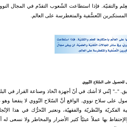
 للعِلم والتقنيّة. فإذا استطاعت الشّعوب التقدّم في المجال النو
ة المستكبرين التّعسُّفية والمتغطرسة على العالم.
 للحصول على السّلاح النّووي
يق. ".." إنّني لا أشك في أنّ أجهزة اتّخاذ وصناعة القرار في البل
 على سلاح نووي. الواقع أنَّ السّلاح النّووي لا ينفعنا وهو غ
 الفكريّة والنّظريّة والفقهيّة، ونعتبر التّحرُّك في هذا الإتّجاه 
الإحتفاظ بها عملاً عبثيّاً كثير الأضرار والمخاطر ولا نسعى له أب