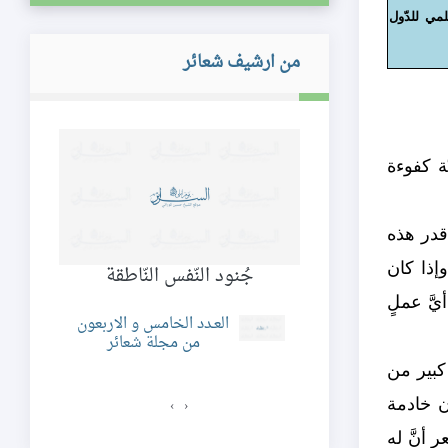
لمي للدّول
من ارشيف شعائر
ُ على طاقات إنسانيّة كفوءة
 قدر هذه
إذا كان
ي حفظ كتابك كما
جُنود النّفس النّاطقة
حقائ
ّمتني»
يَّ عملٍ
العـدد الخامس و الاربعون
من مجلة شعائر
د السابع و الخمسون
ن مجلة شعائر
 كبير من
ن خادمة
›
‹
أنَّ له