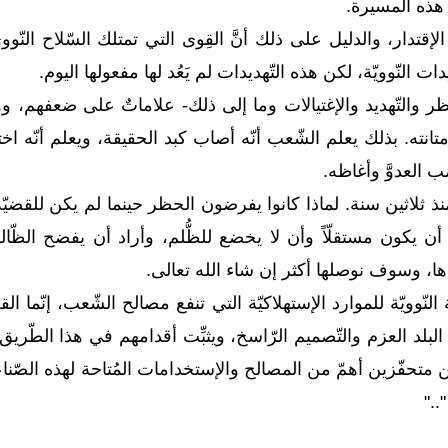
هذه المسيرة.
ر الإقتدار، والدليل على ذلك أنَّ القِوى التي تمتلك السّلاح النّ
 النّوويّة، لكن هذه التّهديدات لم يَعُد لها مفعولها اليوم.
َظر والتّهديد والإغتيالات وما إلى ذلك- علاماتٌ على ضعفهم، 
انته. بذلك يعلم الشّعب أنّه أصاب كبد الحقيقة، ويعلم أنّه اخ
العدوَّ وأغاظه.
نذ ثلاثين سنة. لماذا كانوا يفرضون الحظر حينما لم يكن للقضيّة ا
 يكون مستقلّاً وأن لا يخضع للظُّلم، وأراد أن يفضح الظّا
ها، وسوف نوصلها أكثر إن شاء الله تعالى.
نّوويّة للموارد الإستهلاكيّة التي تنفع مصالح الشّعب، إنّما ال
ء البلد العزم والتّصميم الرّاسخ، ويثبِّت أقدامهم في هذا الطّريق
متحفّزين أهمّ من المصالح والإستخدامات المُتاحة لهذه الصّناع
.."