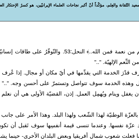
التّقانة والعِلم، مؤكّداً أنّ أكبر نجاحات العلماء الإيرانيّين، هو كسرُ الإحتكار الع
".." كلّ النعم هي من عند الله ربّ العالمين. ﴿وما بكم من نعمة فمن الله..﴾ النحل:53. والتّوفّر
نِّعم الإلهيّة. ".."
عرف قدْرَ الخدمة التي يقدِّمها في أيّ مكان أو مجال. إذا عُرف
عمل وهذه الخدمة سوف تتواصل وتستمرّ على أحسن وجه. ".." و
حقائق تتمّ بها حياة الصلاة
«وألزِم قلب
عل
يغفل وينام ويُهمِل العمل. إذن، القضيّة الأولى هي أن نعلم أ
العـدد التاسع و السبعون
من مجلة شعائر
العـد
م
ر بالعزّة الوطنيّة لهذا الشّعب ولهذا البلد. وهذا الأمر على جانب
قد عزّة نفسها. وعندما تنسى قيمة أنفسِها سوف تَقبل أن تكو
ما فعلت شعوب شمال أفريقيا وبعض البلدان الأخرى- حينما يشعر 