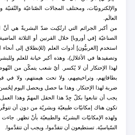
والإلكترونيّات، ومختلف المجالات الصّناعيّة والتّقني
العالَم.
من أكبر الجرائم التي ارتُكِبت ضدّ البشريةّ هي أنَّ ا
الصناعيّة [في أوروبا] خلال القرنين أو الثلاثة الماضية 
استخدم [الغربيُّون] أدوات العلم (للإنطلاق إلى أنحاء 
وتصفيدها في الأغلال)، وهذه أكبر خيانة للعلم وللبشريّ
لهذا الإحتكار أن لا يُكسر. أيّ شعب يتمكّن من النّه
بطاقاتِهم، وتراخيصِهم، ولا تحت هيمنتهم، ولا في ق
ضربة لهذا الإحتكار. وهذا ما حصل ويحصل اليوم لِحُسن
يجب أن تتابعوا بكلّ جِدّ هذا الحقل المهمّ وهذا العمل ا
تكون هناك إمكانيّات طبيعيّة وبشريّة من دون أن تتوفَّر 
ولهذه الإمكانيّات البشريّة والطبيعيّة بأنْ تظهر. جاءت 
السّياسيّة. تستطيعون أن تتقدَّموا، ويجب أن تتقدَّموا.