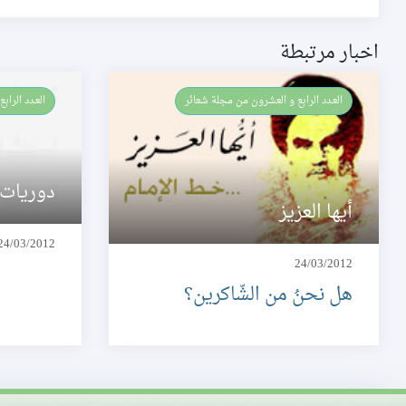
اخبار مرتبطة
العـدد الرابع و العشرون من مجلة شعائر
العـدد الرا
دوريات
أيها العزيز
24/03/2012
24/03/2012
هل نحنُ من الشّاكرين؟