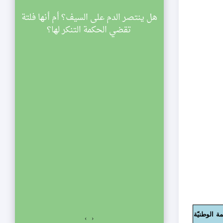
سينية الصديقة
هل ينتصر الدم على السيف؟ أم أنها فلتة
ي
اركة في مجالس
تقضي الحكمة التنكر لها؟
ليالي شهر رمضان لعام 1433 هجرية. تبدأ
والنصف مساء
الي الإحياء
لفجر. نلتمس
صديقة الكبرى عليها
السلام للمشاركة في مجالس ليالي شهر رمضان لعام 1433
اسعة والنصف مساء
ياء يستمر المجلس
ت المؤمنين.
ة الوطنيّة
›
‹