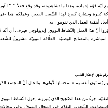
 أيّة قوّة إخماده، وهذا ما تشاهدونه، وقد وقع فعلاً. ".." الثّ
حركة كبيرة وبشارة كبيرة لهذا الشّعب القدير، وعملكم هذا -في
بعاد أهمّية العمل الذي تقومون به.
وا أنَّ هذا العمل [النّشاط النووي] إيديولوجي صِرف، أي أنّه لا
لمباشرة بالمصالح الوطنيّة. الطّاقة النوويّة مشروعٌ للشّعب 
ُم طَوْق الإحتكار العلمي
قّهم يُسمّون أنفسهم «المجتمعَ الدُّولي»، والحال أنَّ المجتمع الد
والتقنيّة. جزءٌ من هذا الضّجيج الذي يُثيرونه [حول النّشاط النووي 
ا استطاعت الشّعوب التقدّم في المجال النوويّ، وفي مجالات