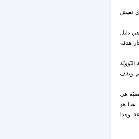
ووي تعيش
وهي دليل
تار هدفه
لنّوويّة
لم ويقف
قضيّة هي
. هذا هو
ة. وهذا