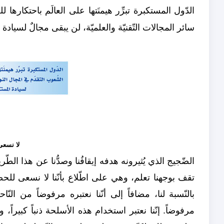
الدّول المستكبرة تبرِّر هيمنَتها على العالَم باحتكارها
سائر المجالات التّقنيّة والعلميّة، لن يبقى مجالٌ لسياد
لا نسعى
الضّجيج الذي يُثيرونه هدفه إيقافُنا وصدُّنا عن هذا الطّر
تقف بوجهنا تعلم، وهي على اطّلاع بأنّنا لا نسعى للحصول
بالنّسبة لنا، مضافاً إلى أنّنا نعتبره مرفوضاً من النّاحية
مرفوضاً. إنّنا نعتبر استخدام هذه الأسلحة ذنباً كبيراً، و