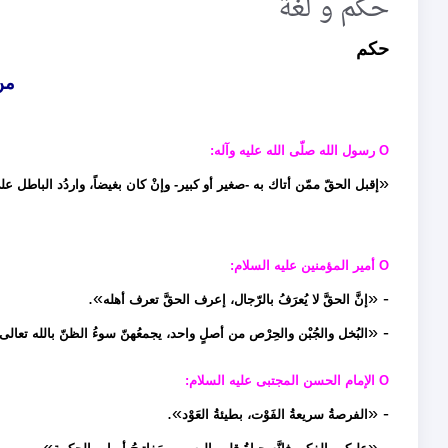
حكم و لغة
حكم
من
O رسول الله صلّى الله عليه وآله:
«
إقبل الحقّ ممّن أتاك به -صغير أو كبير- وإنْ كان بغيضاً، واردُد الباطل على 
O أمير المؤمنين عليه السلام:
».
- «
إنَّ الحقَّ لا يُعرَفُ بالرّجال، إعرف الحقَّ تعرف أهله
- «
البُخل والجُبْن والحِرْص من أصلٍ واحد، يجمعُهنّ سوءُ الظنّ بالله تعالى
O الإمام الحسن المجتبى عليه السلام:
».
- «
الفرصةُ سريعةُ الفَوْت، بطيئةُ العَوْد
».
- «