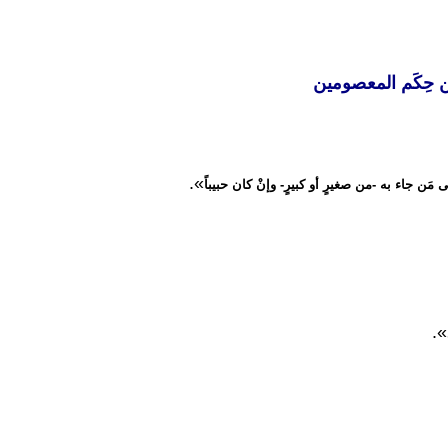
 حِكَم المعصومين
».
مَن جاء به -من صغيرٍ أو كبيرٍ- وإنْ كان حبيباً
الإمامة والعصمة
القلبُ 
».
العـدد الثاني و الثمانون من
العـد
مجلة شعائر
م