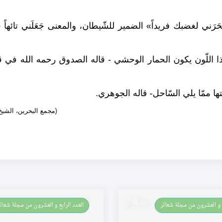
رَني لغضبك فريداً» الضمير للشّيطان، والمعنى جَعَلَني تائهاً 
 اللّون يكون الحمار الوحشي - قاله الصدوق رحمه الله في 
ها ممّا يلي السّاحل- قاله الجوهري.
(مجمع البحرين، الشي
بع و العشرون من مجلة شعائر
العـدد الرابع و العشرون من مجلة شعائ