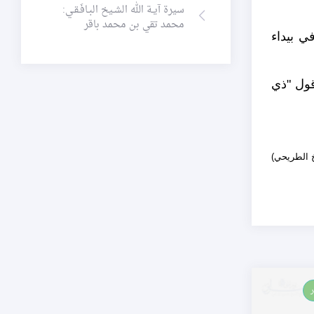
سيرة آيـة الله الشـيخ البـافَـقـي:
محمد تقي بن محمد باقر
في بيداء
قول "ذي
خ الطريحي)
ر