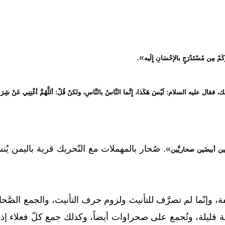
».
مْ مِن مُسْتَدْرَجٍ بالإحْسَانِ إِلَيه
ك، فقال عليه السلام: لَيْسَ هَكَذا، إِنَّما النَّاسُ بالنَّاسِ، ولكنْ قُلْ: أللَّهُمَّ أغْنِنِي عَنْ شِرَا
». صُحار بالمهملات مع التّحريك قرية باليمن يُن
ين أبيضَين صحاريَّين
 وإنّما لم تصرَّف للتأنيث ولزوم حرف التأنيث، والجمع الصَّحا
غة قليلة، وتُجمع على صحراوات أيضاً، وكذلك جمع كلّ فعلاء إذ