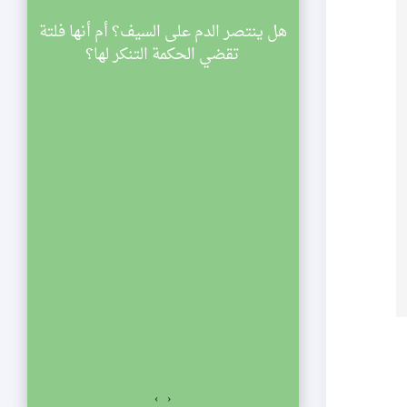
سينية الصديقة
هل ينتصر الدم على السيف؟ أم أنها فلتة
ي
اركة في مجالس
تقضي الحكمة التنكر لها؟
ليالي شهر رمضان لعام 1433 هجرية. تبدأ
والنصف مساء
الي الإحياء
لفجر. نلتمس
صديقة الكبرى عليها
السلام للمشاركة في مجالس ليالي شهر رمضان لعام 1433
اسعة والنصف مساء
ياء يستمر المجلس
ت المؤمنين.
›
‹