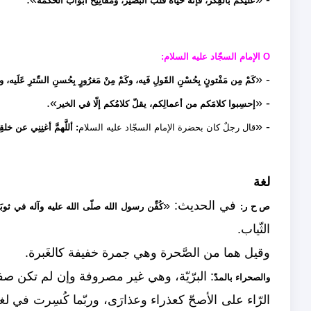
عليكم بالفِكر، فإنَّه حياةُ قلب البصير، ومَفاتِيحُ أبواب الحكمة
O الإمام السجّاد عليه السلام:
- «
كَمْ مِن مَفْتونٍ بِحُسْنِ القَولِ فَيه، وكَمْ مِنْ مَغرُورٍ بِحُسنِ السِّترِ عَلَيه، وكَ
».
- «
إحسِبوا كلامَكم من أعمالِكم، يقلّ كلامُكم إلّا في الخير
- «
قال رجلٌ كان بحضرة الإمام السجّاد عليه السلام
: أللَّهمَّ أغنِنِي عن خلقِ
لغة
في الحديث: «
ص ح ر:
كُفِّن رسول الله صلّى الله عليه وآله في ثوبَ
الثّياب.
وقيل هما من الصَّحرة وهي جمرة خفيفة كالغَبرة.
: البرّيّة، وهي غير مصروفة وإن لم تكن صفة،
والصحراء بالمدّ
الرّاء على الأصحّ كعذراء وعذارَى، وربّما كُسِرت في ل