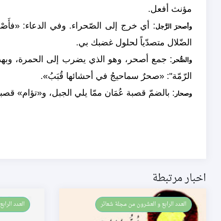
مؤنث أفعل.
: أي خرج إلى الصّحراء. وفي الدعاء: «فأَصْحَ
وأصحرَ الرَّجل
الضّلال متصدّياً لحلول غضبك بي.
: جمع أصحر، وهو الذي يضرب إلى الحمرة، وبهذا
والصُّحر
الرّمّة": «صحرٌ سماحيجُ في أحشائها قُبَبُ».
: بالضمّ قصبة عُمَان ممّا يلي الجبل، و«تؤام» قصبت
وصحار
اخبار مرتبطة
العـدد الرابع و العشرون من مجلة شعائر
العـدد الرا