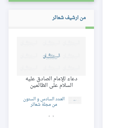
من ارشيف شعائر
دعاء للإمام الصادق عليه
حَرَمُ الله
السلام على الظالمين
د السابع و العشرون
العـدد السادس و الستون
ن مجلة شعائر
من مجلة شعائر
›
‹