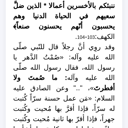
ننبئكم بالأخسرين أعمالا * الذين ضلَّ
سعيهم في الحياة الدنيا وهم
يحسبون أنّهم يحسنون صنعاً﴾
الكهف:
-
.
104
103
وقد روِي أنَّ رجلاً قال للنّبي صلّى
الله عليه وآله: «صُمْتُ الدَّهر يا
رسول الله، فقال رسول الله صلّى
الله عليه وآله
: ما صُمتَ ولا
أفطرتَ
»، ".." وعن الصادق عليه
السلام: «مَن عمل حسنة سرّاً كُتبت
له سرّاً، فإذا أقرَّ بها مُحيت وكُتبت
جهراً، فإذا أقرّ بها ثانية مُحيت وكُتبت