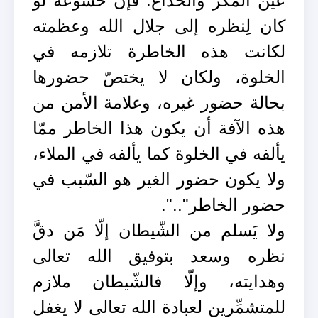
عين المكر والخداع. فإنّ خشوعه لو
كان لِنظره إلى جلال الله وعظمته
لكانت هذه الخاطرة تلازمه في
الخلوة، ولكان لا يختصّ حضورها
بحالة حضور غيره، وعلامة الأمن من
هذه الآفة أن يكون هذا الخاطر ممّا
يألفه في الخلوة كما يألفه في الملاء،
ولا يكون حضور الغير هو السّبب في
حضور الخاطر"..".
ولا يَسلم من الشّيطان إلّا مَن دقَّ
نظره وسعد بتوفيق الله تعالى
وهدايته، وإلّا فالشّيطان ملازم
للمتشمِّرين لعبادة الله تعالى لا يغفل