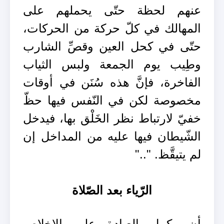
عنهم لحظة حتّى يحملهم على
المهالك في كلّ حركة من الحركات،
حتّى في كحل العين وقصِّ الشارب
وطِيب يوم الجمعة ولبس الثياب
الفاخرة، فإنَّ هذه سُنَن في أوقات
مخصوصة لكن في النّفس فيها حظّ
خفيّ لارتباط نظر الخَلْق بها، فيدخل
الشّيطان فيها عليه من المداخل إن
لم يتيقَّظ. ".."
الرّياء بعد الصّلاة
أن يكمل العبادة على الإخلاص