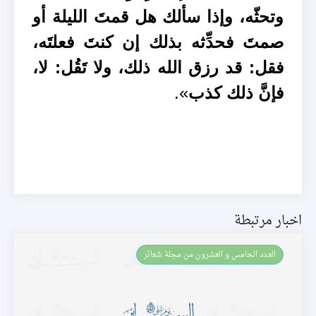
وتحثّه، وإذا سألك هل قمتَ الليلة أو
صمتَ فحدِّثه بذلك إن كنتَ فعلتَه،
فقل: قد رزق الله ذلك، ولا تَقُل: لا،
فإنَّ ذلك كذب
».
اخبار مرتبطة
العـدد الخامس و العشرون من مجلة شعائر