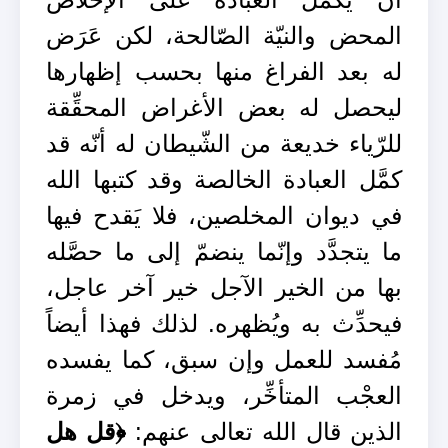
المحض والنيّة الصّالحة، لكن عَرَض
له بعد الفراغ منها بحسب إظهارها
ليحصل له بعض الأغراض المحقِّقة
للرّياء خديعة من الشّيطان له أنّه قد
كمَّل العبادة الخالصة وقد كتبها الله
في ديوان المخلصين، فلا يَقدح فيها
ما يتجدَّد وإنّما ينضمّ إلى ما حصَّله
بها من الخير الآجل خير آخر عاجل،
فيحدِّث به ويُظهره. لذلك فهذا أيضاً
مُفسد للعمل وإن سبق، كما يفسده
العجْب المتأخِّر، ويدخل في زمرة
الذين قال الله تعالى عنهم:
﴿قل هل