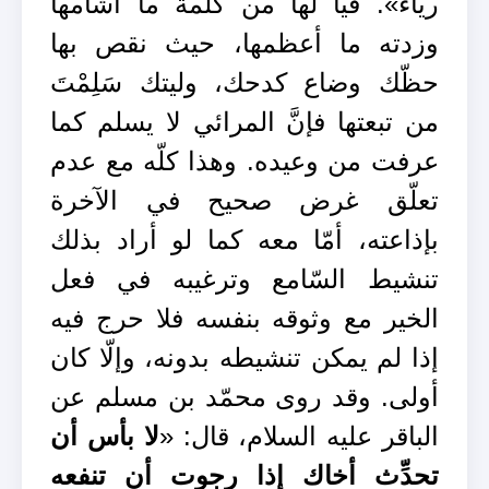
رياءً». فيا لها من كلمة ما أشأمها
وزدته ما أعظمها، حيث نقص بها
حظّك وضاع كدحك، وليتك سَلِمْتَ
من تبعتها فإنَّ المرائي لا يسلم كما
عرفت من وعيده. وهذا كلّه مع عدم
تعلّق غرض صحيح في الآخرة
بإذاعته، أمّا معه كما لو أراد بذلك
تنشيط السّامع وترغيبه في فعل
الخير مع وثوقه بنفسه فلا حرج فيه
إذا لم يمكن تنشيطه بدونه، وإلّا كان
أولى. وقد روى محمّد بن مسلم عن
الباقر عليه السلام، قال: «
لا بأس أن
تحدِّث أخاك إذا رجوت أن تنفعه