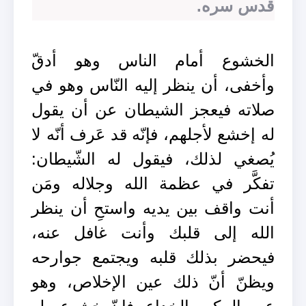
قدس سره.
الخشوع أمام الناس وهو أدقّ
وأخفى، أن ينظر إليه النّاس وهو في
صلاته فيعجز الشيطان عن أن يقول
له إخشع لأجلهم، فإنّه قد عَرف أنّه لا
يُصغي لذلك، فيقول له الشّيطان:
تفكَّر في عظمة الله وجلاله ومَن
أنت واقف بين يديه واستحِ أن ينظر
الله إلى قلبك وأنت غافل عنه،
فيحضر بذلك قلبه ويجتمع جوارحه
ويظنّ أنّ ذلك عين الإخلاص، وهو