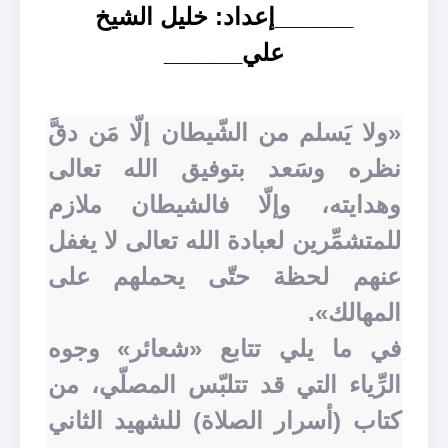
______إعداد: خليل الشيخ
علي______
«ولا يَسلم من الشّيطان إلّا مَن دقَّ
نظره وسَعد بتوفيق الله تعالى
وهدايته، وإلّا فالشيطان ملازم
للمتشمِّرين لعبادة الله تعالى لا يغفل
عنهم لحظة حتّى يحملهم على
المهالك».
في ما يلي تتابع «شعائر» وجوه
الرِّياء التي قد تتلبّس المصلّي، من
كتاب (أسرار الصلاة) للشهيد الثاني