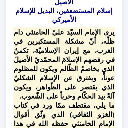
الأصيل
إسلام المستضعفين، البديل للإسلام
الأميركي
يرى الإمام السيّد عليّ الخامنئي دام
ظلّه، أنّ مشكلة المستكبرين في
الغرب، مع إيران الإسلاميّة، تكمنُ
في رفضهم الإسلامَ المحمّديّ الأصيلَ
الذي يخاصمُ الظّالم ويكون للمظلوم
عوناً، ويفترق عن الإسلام الشكليّ
الذي يقتصر على الظّواهر، ويكون
آلةً بيد الحكّام وحرباً على الشّعوب.
ما يلي، مقتطف ممّا ورد في كتاب
(الغزو الثقافي) الذي وثّق أقوال
الإمام الخامنئي حفظه الله في هذا