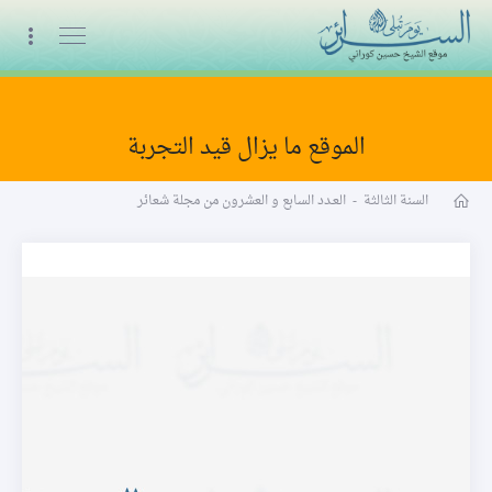
البث المباشر
الموقع ما يزال قيد التجربة
مجلة شعائر word
السنة الثالثة
-
العـدد السابع و العشرون من مجلة شعائر