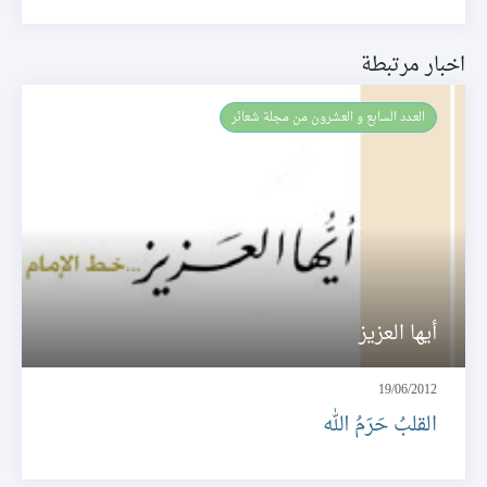
اخبار مرتبطة
العـدد السابع و العشرون من مجلة شعائر
أيها العزيز
19/06/2012
القلبُ حَرَمُ الله