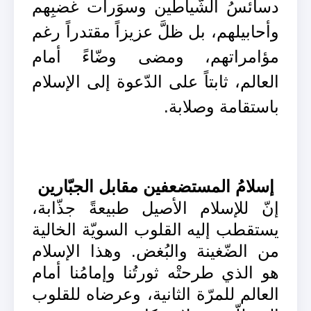
دسائسُ الشّياطين وسوَرات غضبِهم
وأحابيلهم، بل ظلَّ عزيزاً مقتدراً رغم
مؤامراتهم، ومضى وضّاءً أمام
العالم، ثابتاً على الدّعوة إلى الإسلام
باستقامة وصلابة.
إسلامُ المستضعفين مقابل الجبّارين
إنّ للإسلام الأصيل طبيعةً جذّابة،
يستقطب إليه القلوب السويّة الخالية
من الضّغينة والبُغض. وهذا الإسلام
هو الذي طرحتْه ثورتُنا وإمامُنا أمام
العالم للمرّة الثانية، وعرضاه للقلوب