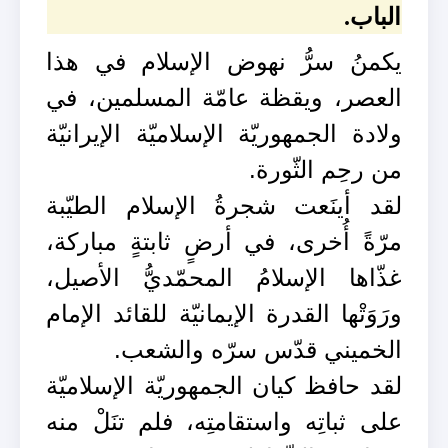
الباب.
يكمنُ سرُّ نهوض الإسلام في هذا
العصر، ويقظة عامّة المسلمين، في
ولادة الجمهوريّة الإسلاميّة الإيرانيّة
من رحِم الثّورة.
لقد أينَعت شجرةُ الإسلام الطيّبة
مرّةً أُخرى، في أرضٍ ثابتةٍ مباركة،
غذّاها الإسلامُ المحمّديُّ الأصيل،
ورَوَتْها القدرة الإيمانيّة للقائد الإمام
الخميني قدّس سرّه والشعب.
لقد حافظ كيان الجمهوريّة الإسلاميّة
على ثباتِه واستقامتِه، فلم تنَلْ منه