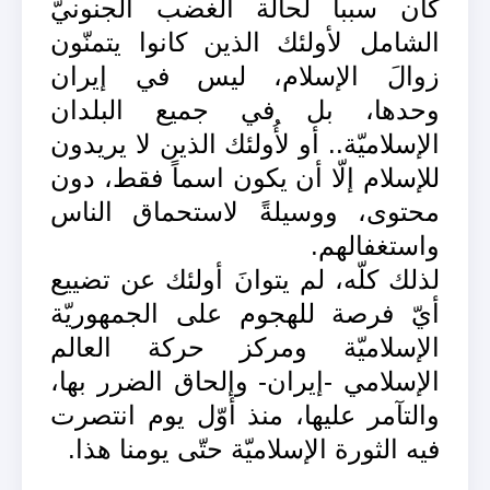
كان سبباً لحالة الغضب الجنونيّ
الشامل لأولئك الذين كانوا يتمنّون
زوالَ الإسلام، ليس في إيران
وحدها، بل في جميع البلدان
الإسلاميّة.. أو لأُولئك الذين لا يريدون
للإسلام إلّا أن يكون اسماً فقط، دون
محتوى، ووسيلةً لاستحماق الناس
واستغفالهم.
لذلك كلّه، لم يتوانَ أولئك عن تضييع
أيّ فرصة للهجوم على الجمهوريّة
الإسلاميّة ومركز حركة العالم
الإسلامي -إيران- وإلحاق الضرر بها،
والتآمر عليها، منذ أوّل يوم انتصرت
فيه الثورة الإسلاميّة حتّى يومنا هذا.