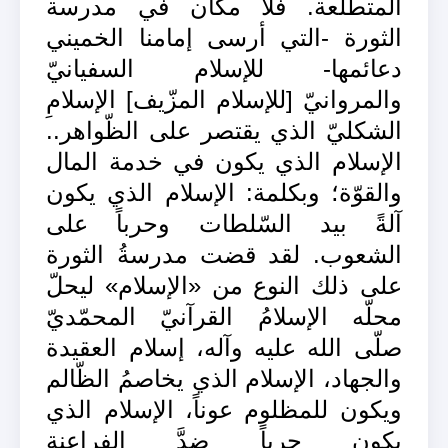
المتطلّعة. فلا مكان في مدرسة
الثورة -التي أرسى إمامنا الخميني
دعائمها- للإسلام السفيانيّ
والمروانيّ [للإسلام المزّيف] الإسلامِ
الشكليّ الذي يقتصر على الظّواهر..
الإسلام الذي يكون في خدمة المال
والقوّة؛ وبكلمة: الإسلام الذي يكون
آلةً بيد السّلطات وحرباً على
الشعوب. لقد قضت مدرسةُ الثورة
على ذلك النوع من «الإسلام» ليحلّ
محلّه الإسلامُ القرآنيّ المحمّديّ
صلّى الله عليه وآله، إسلام العقيدة
والجهاد، الإسلام الذي يخاصمُ الظّالم
ويكون للمظلوم عوناً، الإسلام الذي
يكون حرباً ضدَّ الفراعنة