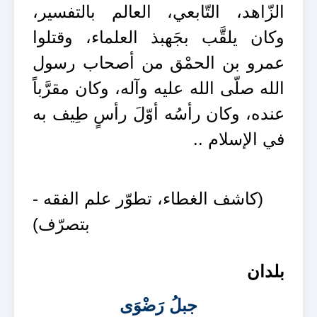
الزّاهد، التّابعي، العالم بالتفسير،
وكان يلقَّب بجَهبذ العلماء، وقتلوا
عمرو بن الحمْق من أصحاب رسول
الله صلّى الله عليه وآله، وكان مقرَّباً
عنده، وكان رأسُه أوّلَ رأسٍ طِيف به
في الإسلام ..
(كاشف الغطاء، تطوّر علم الفقه -
بتصرّف)
بلدان
جبلُ رَضْوَى