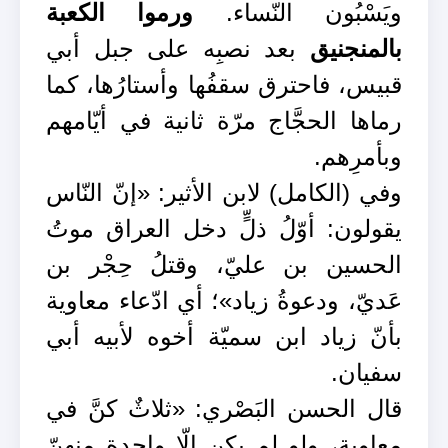
ويَسْبُون النّساء.
ورموا الكعبة
بالمنجنيق
بعد نصبِه على جبل أبي
قبيس، فاحترق سقفُها وأستارُها، كما
رماها الحجَّاج مرّة ثانية في أيّامهم
وبأمرِهم.
وفي (الكامل) لابن الأثير: «إنّ النّاس
يقولون: أوّلُ ذلٍّ دخل العراق موتُ
الحسين بن عليّ، وقتلُ حِجْر بن
عَديّ، ودعوةُ زياد»؛ أي ادّعاء معاوية
بأنّ زياد ابن سميّة أخوه لأبيه أبي
سفيان.
قال الحسن البَصْري: «ثلاثٌ كنَّ في
معاوية، ولو لم يكن إلّا واحدة منهنّ