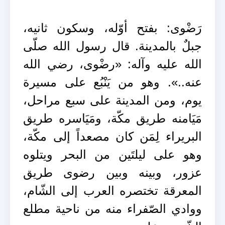
رَضْوى: بفتح أوّله، وسكون ثانيه،
جبلٌ بالمدينة. قال رسول الله صلّى
الله عليه وآله: «رضْوى، رضي الله
عنه..». وهو من يَنْبُع على مسيرة
يوم، ومن المدينة على سبع مراحل،
مَيَامنه طريق مكّة، ومَيَاسره طريق
البريراء لِمَن كان مصعداً إلى مكّة،
وهو على ليلتَين من البحر ويتلوه
عزور، وبينه وبين رضوى طريق
المعرقة تختصره العرب إلى الشّام،
ووادي الصّفراء منه من ناحية مطلع