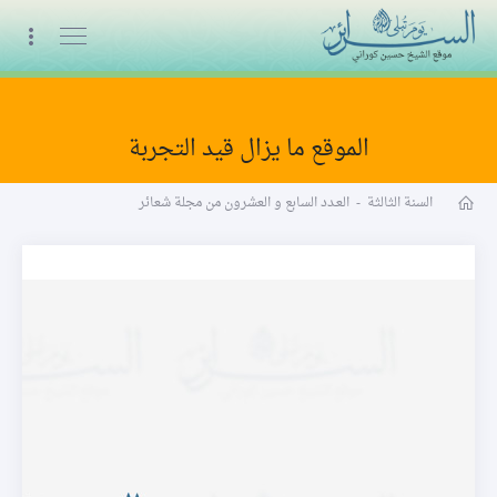
البث المباشر
الموقع ما يزال قيد التجربة
مجلة شعائر word
السنة الثالثة
-
العـدد السابع و العشرون من مجلة شعائر