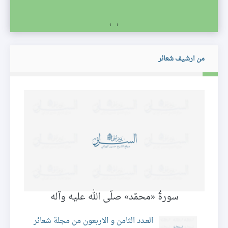
›
‹
من ارشيف شعائر
سورةُ «محمّد» صلّى الله عليه وآله
العـدد الثامن و الاربعون من مجلة شعائر