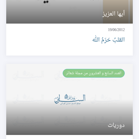
أيها العزيز
19/06/2012
القلبُ حَرَمُ الله
العـدد السابع و العشرون من مجلة شعائر
دوريات