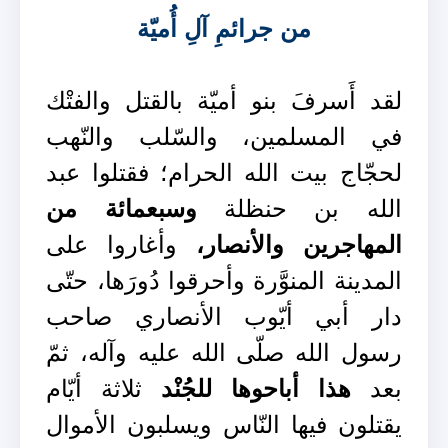
من جرائمِ آلِ أُميّة
لقد أَسرفَ بنو أميّة بالقتل والفتْك
في المسلمين، والسّلب والنّهب
لحجّاج بيت الله الحرام؛ فقتلوا عبد
الله بن حنظلة
وسبعمائة من
المهاجرين والأنصار،
وأغاروا على
المدينة المنوَّرة وأحرقوا دُورَها، حتّى
دار أبي أيّوب الأنصاري صاحب
رسول الله صلّى الله عليه وآله، ثمّ
بعد
هذا أباحوها للجُنْد
ثلاثة أيّام
يقتلون فيها النّاس ويسلبون الأموال