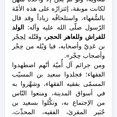
لكانت موبقة، إئتزارُه على هذه الأمّة
بالسُّفهاء، واستلحاقُه زياداً وقد قال
الرّسول صلّى الله عليه وآله:
الولد
للفراش وللعاهر الحجر،
وقَتْله لِحِجْر
بن عَدِيّ وأصحابه، فيا وَيْله من حِجْر
وأصحاب حِجْر».
ومن جرائم آل أُميّة أنّهم اضطهدوا
الفقهاء؛ فجلدوا سعيد بن المسيّب
المسمّى بفقيه الفقهاء، وشهَّروا به
في أسواق المدينة، ومنعوا النّاس
من الإجتماع به، ونكَّلوا بسعيد بن
جُبَير المقرئ، الفقيه، المحدِّث،