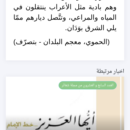
وهم بادية مثل الأعراب ينتقلون في
المياه والمراعي، وتتَّصل ديارهم ممّا
يلي الشرق بوَدَان.
(الحموي، معجم البلدان - بتصرّف)
اخبار مرتبطة
العـدد السابع و العشرون من مجلة شعائر