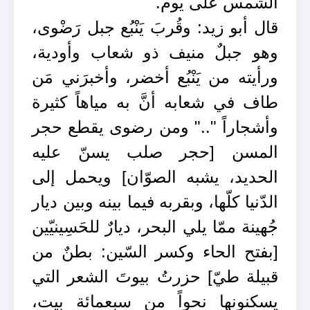
الشّمس على يوم.
قال أبو زيد: وقُربَ يَنْبُع جبل رَضْوى،
وهو جبلٌ منيف ذو شعاب وأودية،
ورأيته من يَنْبُع أخضر، وأخبرَني مَن
طاف في شعابه أنَّ به مياهاً كثيرة
وأشجاراً ".." ومن رضوى يقطع حجر
المسن [حجر صلب يسنّ عليه
الحديد، يشبه الصوّان] ويحمل إلى
الدّنيا كلّها، وبقربه فيما بينه وبين ديار
جُهينة ممّا يلي البحر، ديارٌ للحَسِينيّين
[بفتح الحاء وكسر السّين: بطنٌ من
قبيلة طيّ] حزرتُ بيوتَ الشعر التي
يسكنونها نحواً من سبعمائة بيت،