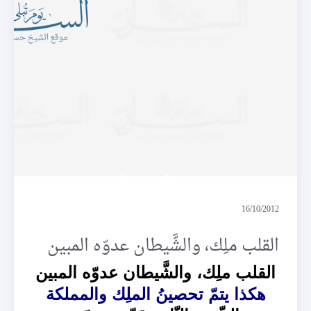
كتاباً موقوتاً
16/10/2012
القلب ملِك، والشَّيطان عدوّه المبين
القلب ملِك، والشَّيطان عدوّه المبين
هكذا يتمّ تحصينُ الملِك والمملكة