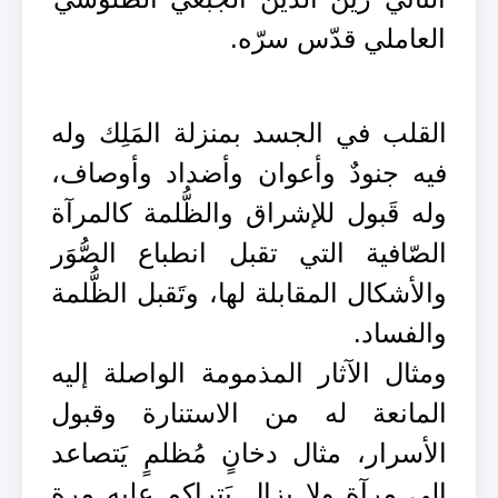
العاملي قدّس سرّه.
القلب في الجسد بمنزلة المَلِك وله
فيه جنودٌ وأعوان وأضداد وأوصاف،
وله قَبول للإشراق والظُّلمة كالمرآة
الصّافية التي تقبل انطباع الصُّوَر
والأشكال المقابلة لها، وتَقبل الظُّلمة
والفساد.
ومثال الآثار المذمومة الواصلة إليه
المانعة له من الاستنارة وقبول
الأسرار، مثال دخانٍ مُظلمٍ يَتصاعد
إلى مرآة ولا يزال يَتراكم عليه مرة