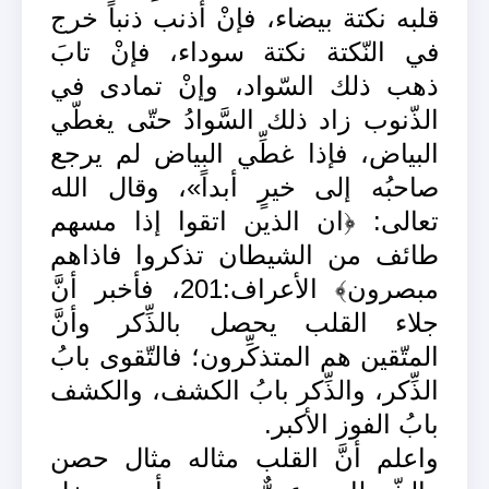
قلبه نكتة بيضاء، فإنْ أذنب ذنباً خرج
في النّكتة نكتة سوداء، فإنْ تابَ
ذهب ذلك السّواد، وإنْ تمادى في
الذّنوب زاد ذلك السَّوادُ حتّى يغطّي
البياض، فإذا غطِّي البياض لم يرجع
صاحبُه إلى خيرٍ أبداً»، وقال الله
تعالى: ﴿ان الذين اتقوا إذا مسهم
طائف من الشيطان تذكروا فاذاهم
مبصرون﴾ الأعراف:201، فأخبر أنَّ
جلاء القلب يحصل بالذِّكر وأنَّ
المتّقين هم المتذكِّرون؛ فالتّقوى بابُ
الذِّكر، والذِّكر بابُ الكشف، والكشف
بابُ الفوز الأكبر.
واعلم أنَّ القلب مثاله مثال حصن