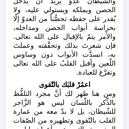
والشّيطان عدوٌّ يريد أن يدخل
الحصن ويملكه ويستولي عليه، ولا
يُقدر على حفظه تحصُّناً من العدوّ إلّا
بحراسة أبواب الحصن ومداخله،
والأمر يتمّ بالإقبال على الله تعالى.
فإن شعرتَ بذلك وتحقَّقته وعملتَ
به، انسدَّت الأبواب دون وساوس
اللّعين وأقبل القلبُ على الله تعالى
وتفرَّغ للعبادة.
اعمُرْ قلبَك بالتّقوى
ومن هنا ظهر لك أنَّ مجرد التلفُّظ
بالذِّكر باللّسان ليس هو الزَّاجر
للشّيطان، بل لا بدّ معه من عمارة
القلب بالتّقوى وتطهيره من الصّفات