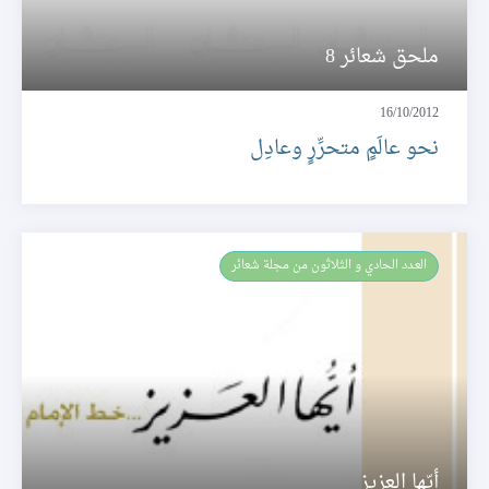
ملحق شعائر 8
16/10/2012
نحو عالَمٍ متحرِّرٍ وعادِل
العـدد الحادي و الثلاثون من مجلة شعائر
أيّها العزيز