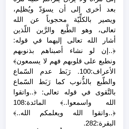
بعد أخرى إلى أن يسوَدّ ويُظلِم،
ويصير بالكلِّيّة محجوباً عن الله
تعالى، وهو الطَّبع والرَّين اللّذين
أشار الله تعالى إليهما في قوله:
﴿..إن لو نشاء أصبناهم بذنوبهم
ونطبع على قلوبهم فهم لا يسمعون﴾
الأعراف:100. رَبَط عدم السّماع
والطّبع بالذُّنوب كما رَبَط السّماع
بالتَّقوى في قوله تعالى: ﴿..واتقوا
الله واسمعوا..﴾ المائدة:108
﴿..واتقوا الله ويعلمكم الله..﴾
البقرة:282.