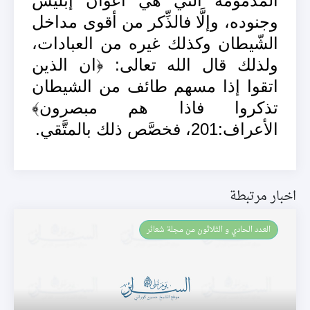
المذمومة التي هي أعوان إبليس
وجنوده، وإلَّا فالذِّكر من أقوى مداخل
الشّيطان وكذلك غيره من العبادات،
ولذلك قال الله تعالى: ﴿ان الذين
اتقوا إذا مسهم طائف من الشيطان
تذكروا فاذا هم مبصرون﴾
الأعراف:201، فخصَّص ذلك بالمتَّقي.
اخبار مرتبطة
العـدد الحادي و الثلاثون من مجلة شعائر