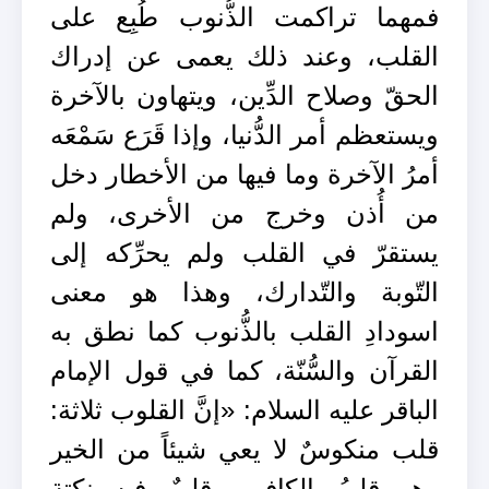
فمهما تراكمت الذُّنوب طُبِع على
القلب، وعند ذلك يعمى عن إدراك
الحقّ وصلاح الدِّين، ويتهاون بالآخرة
ويستعظم أمر الدُّنيا، وإذا قَرَع سَمْعَه
أمرُ الآخرة وما فيها من الأخطار دخل
من أُذن وخرج من الأخرى، ولم
يستقرّ في القلب ولم يحرِّكه إلى
التّوبة والتّدارك، وهذا هو معنى
اسودادِ القلب بالذُّنوب كما نطق به
القرآن والسُّنّة، كما في قول الإمام
الباقر عليه السلام: «إنَّ القلوب ثلاثة:
قلب منكوسٌ لا يعي شيئاً من الخير
وهو قلبُ الكافر، وقلبٌ فيه نكتة