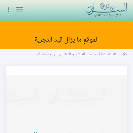
البث المباشر
الموقع ما يزال قيد التجربة
مجلة شعائر word
السنة الثالثة
-
العـدد الحادي و الثلاثون من مجلة شعائر