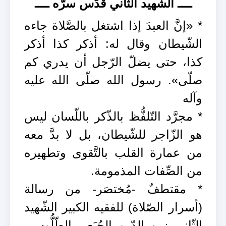
ــــ الشّهيد الثّاني قدّس سرّه ــــ
* «إنَّ العبدَ إذا اشتغل بالصَّلاة جاءه
الشّيطان وقال له: أذكر كذا أذكر
كذا، حتى يضلّ الرّجل أن يدري كم
صلّى». رسول الله صلّى الله عليه
وآله
* مجرَّد التّلفُّظ بالذّكر باللّسان ليس
هو الزّاجر للشّيطان، بل لا بدَّ معه
من عمارة القلب بالتَّقوى وتطهيره
من الصِّفات المذمومة.
* مقتطفٌ -مُختصَر- من رسالة
(أسرار الصّلاة) للفقيه الكبير الشّهيد
الثّاني زين الدّين الجُبَعي الطّلُّوسي