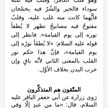
سوداء فالخير والشّرّ فيه يختلجان
فأيُّهما كانت منه غلب عليه، وقلبٌ
مفتوحٌ فيه مصابيحُ تظهر لا يُطفأ
نوره إلى يوم القيامة». فانظر إلى
قوله عليه السلام: «لا يُطفَأ نورُه إلى
يوم القيامة»، فإنَّ هذا حكم نور
القلب بالمعنى الثاني لأنَّه باقٍ وإن
خرب البدن بخلاف الأوَّل.
المتّقون هم المتذكِّرون
رَوى زرارة عن أبي جعفر الباقر عليه
السلام، قال: «ما من عبدٍ إلّا وفي