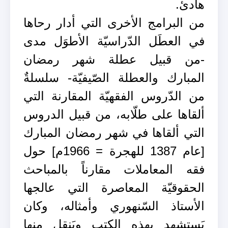
هادئ.
من البرامج الأخرى التي أدار رحاها
في العطَل الدّراسيّة الأطوَل مدى
-من قبيل عطلة شهر رمضان
المبارك والعطلة الصّيفيّة- سلسلةٌ
من الدّروس الفقهيّة المقارنة التي
ألقاها على طلّابه، من قبيل الدروس
التي ألقاها في شهر رمضان المبارك
[عام 1387 للهجرة = 1966م] حول
فقه المعاملات مقارناً بالمباحث
الحقوقيّة المعاصرة التي عالجها
الأستاذ السّنهوري وأمثاله، وكان
يَستشهد بهذه الكتب ويَنقل منها