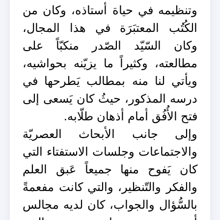
وتنظيمه في حياة أستاذه، وكان من
الكُتُب المعتبَرَة في هذا المجال،
وكان السّيّد الصّدر منكبّاً على
مطالعته، وكثيراً ما يزيّنه بحواشيه،
ويأتي لنا منه بمطالب يَطرحها في
درسه المذكور، حيثُ كان يَسعى إلى
فتح الأُفُق أمام أذهان طلّابه.
وإلى جانب الأبحاث العصريّة
والاجتماعات وجلسات الاستفتاء التي
كان يَفوح منها جميعاً عَبق العلم
والفكر والتّنظير، والتي كانت مفعمةً
بالسُّؤال والجواب، كان لديه مجالس