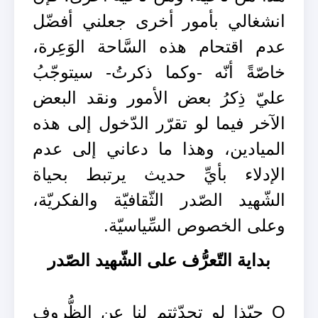
انشغالي بأمور أخرى جعلني أفضّل
عدم اقتحام هذه السَّاحة الوَعِرة،
خاصّةً أنّه -وكما ذكرتُ- سيتوجّبُ
عليّ ذِكرُ بعض الأمور ونقد البعض
الآخر فيما لو تقرّر الدّخول إلى هذه
الميادين، وهذا ما دعاني إلى عدم
الإدلاء بأيِّ حديث يرتبط بحياة
الشّهيد الصّدر الثّقافيّة والفكريّة،
وعلى الخصوص السِّياسيّة.
بداية التّعرُّف على الشّهيد الصّدر
O حبّذا لو تحدّثتم لنا عن الظُّروف