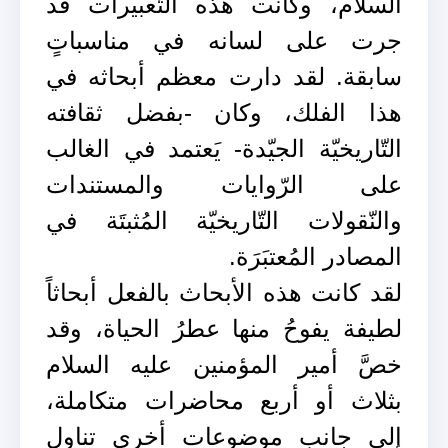
السلام، وكانت هذه التّعبيرات قد
جرت على لسانه في مناسباتٍ
سابقة. لقد دارت معظم أبحاثه في
هذا الفلك، وكان -بفضل ثقافته
التّاريخيّة الجيّدة- يَعتمد في الغالب
على الرّوايات والمستندات
والنّقولات التّاريخيّة المُثبتَة في
المصادر المُعتبَرَة.
لقد كانت هذه الأبحاث بالفعل أبحاثاً
لطيفة يفوحُ منها عطرُ الحياة، وقد
خصَّ أمير المؤمنين عليه السلام
بثلاث أو أربع محاضرات متكاملة،
إلى جانب موضوعات أخرى تناول