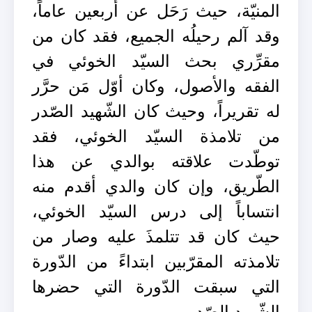
المنيّة، حيث رَحَل عن أربعين عاماً،
وقد آلم رحيلُه الجميع، فقد كان من
مقرِّري بحث السيّد الخوئي في
الفقه والأصول، وكان أوّل مَن حرَّر
له تقريراً، وحيث كان الشّهيد الصّدر
من تلامذة السيّد الخوئي، فقد
توطّدت علاقته بوالدي عن هذا
الطّريق، وإن كان والدي أقدم منه
انتساباً إلى درس السيّد الخوئي،
حيث كان قد تتلمذَ عليه وصار من
تلامذته المقرّبين ابتداءً من الدّورة
التي سبقت الدّورة التي حضرها
الشّهيد الصّدر.