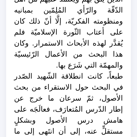
الدّقّة والرّأي المُلِمّين بمبانيه
ومنظومته الفكريّة، إلَّا أنّ ذلك كان
على أعتاب الثّورة الإسلاميّة فلم
يُقدَّر لهذه الأبحاث الاستمرار. وكان
هذا البحث من الأعمال الرّئيسيّة
والمهمّة التي شَرَع بها.
طبعاً، كانت انطلاقة الشّهيد الصّدر
في البحث حول الاستقراء من بحث
الأصول، ثمّ سرعان ما خرج عن
إطار الدّرس المُتعارَف، فعالَجَه على
هامش درس الأصول وبشكلٍ
مستقلٍّ عنه، إلى أن انتَهى إلى ما