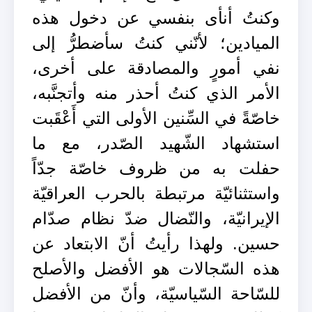
وكنتُ أنأى بنفسي عن دخول هذه
الميادين؛ لأنّني كنتُ سأضطرُّ إلى
نفي أمورٍ والمصادقة على أخرى،
الأمر الذي كنتُ أحذر منه وأتجنَّبه،
خاصّةً في السِّنين الأولى التي أَعْقَبت
استشهاد الشّهيد الصّدر، مع ما
حفلت به من ظروف خاصّة جدّاً
واستثنائيّة مرتبطة بالحرب العراقيّة
الإيرانيّة، والنّضال ضدّ نظام صدّام
حسين. ولهذا رأيتُ أنّ الابتعاد عن
هذه السّجالات هو الأفضل والأصلح
للسّاحة السّياسيّة، وأنّ من الأفضل