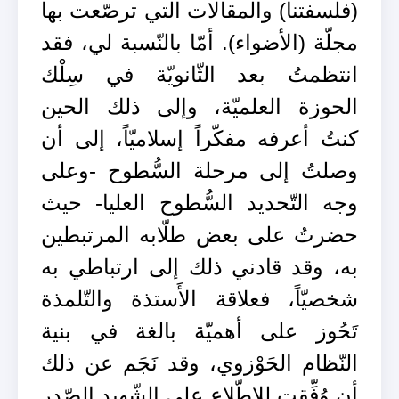
(فلسفتنا) والمقالات التي ترصّعت بها
مجلّة (الأضواء). أمّا بالنّسبة لي، فقد
انتظمتُ بعد الثّانويّة في سِلْك
الحوزة العلميّة، وإلى ذلك الحين
كنتُ أعرفه مفكّراً إسلاميّاً، إلى أن
وصلتُ إلى مرحلة السُّطوح -وعلى
وجه التّحديد السُّطوح العليا- حيث
حضرتُ على بعض طلّابه المرتبطين
به، وقد قادني ذلك إلى ارتباطي به
شخصيّاً، فعلاقة الأَستذة والتّلمذة
تَحُوز على أهميّة بالغة في بنية
النّظام الحَوْزوي، وقد نَجَم عن ذلك
أن وُفِّقت للاطّلاع على الشّهيد الصّدر