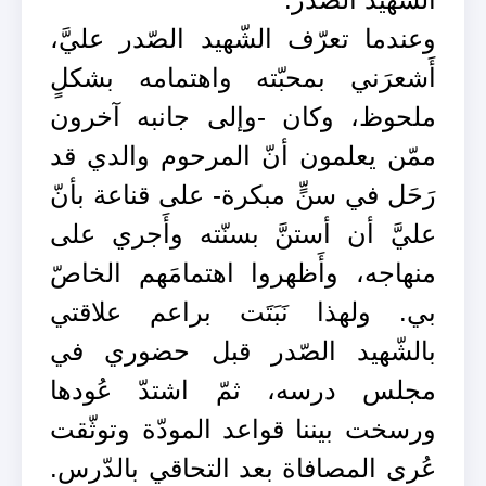
وعندما تعرّف الشّهيد الصّدر عليَّ،
أَشعرَني بمحبّته واهتمامه بشكلٍ
ملحوظ، وكان -وإلى جانبه آخرون
ممّن يعلمون أنّ المرحوم والدي قد
رَحَل في سنٍّ مبكرة- على قناعة بأنّ
عليَّ أن أستنَّ بسنّته وأَجري على
منهاجه، وأَظهروا اهتمامَهم الخاصّ
بي. ولهذا نَبَتَت براعم علاقتي
بالشّهيد الصّدر قبل حضوري في
مجلس درسه، ثمّ اشتدّ عُودها
ورسخت بيننا قواعد المودّة وتوثّقت
عُرى المصافاة بعد التحاقي بالدّرس.