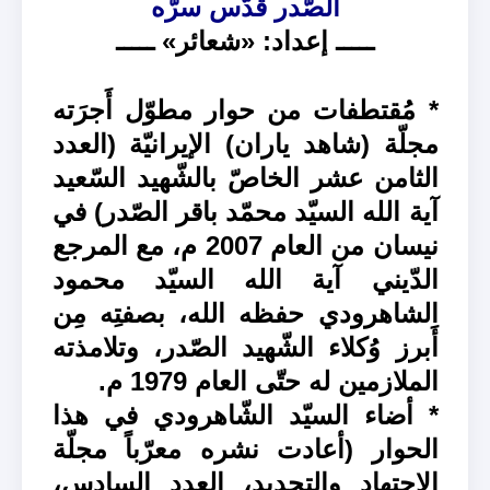
الصّدر قدّس سرّه
ـــــ إعداد: «شعائر» ـــــ
* مُقتطفات من حوار مطوّل أَجرَته
مجلّة (شاهد ياران) الإيرانيّة (العدد
الثامن عشر الخاصّ بالشّهيد السّعيد
آية الله السيّد محمّد باقر الصّدر) في
نيسان من العام 2007 م، مع المرجع
الدّيني آية الله السيّد محمود
الشاهرودي حفظه الله، بصفتِه مِن
أَبرز وُكلاء الشّهيد الصّدر، وتلامذته
الملازمين له حتّى العام 1979 م.
* أضاء السيّد الشّاهرودي في هذا
الحوار (أعادت نشره معرّباً مجلّة
الاجتهاد والتجديد، العدد السادس،