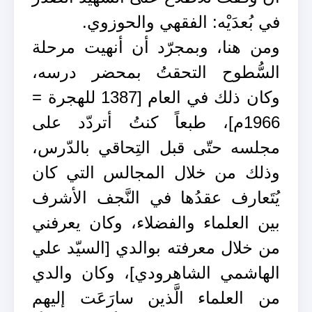
في بُعدَيْه: الفقهي والحوزوي.
ومن هنا، وبمجرّد أن أنهيت مرحلة
السُّطوح التحقتُ بمحضر درسه،
وكان ذلك في العام [1387 للهجرة =
1966م]، طبعاً كنتُ أتردّد على
مجلسه حتّى قبل التِحاقي بالدّرس،
وذلك من خلال المجالس التي كان
يُتَعارف عقدُها في النَّجف الأشرف
بين العلماء والفضلاء، وكان يعرفني
من خلال معرفته بوالدي [السيّد علي
الهاشمي الشاهرودي]، وكان والدي
من العلماء الَّذين سارَعَت إليهم