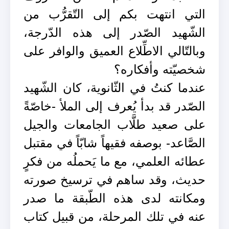
التي انتهت بكم إلى التّقرُّب من
الشّهيد الصّدر إلى هذه الدّرجة،
وبالتّالي الاطِّلاع العميق والوافر على
شخصيّته وأفكاره؟
عندما كنتُ في الثّانوية، كان الشّهيد
الصّدر قد بدأ يُعرف إلى الملأ -خاصّةً
على صعيد طلَّاب الجامعات والجيل
الصَّاعد- بوصفه فقيهاً شابّاً في مقتبل
عطائه العلمي، مع ما يَحملُه من فكرٍ
حديث، وقد ساهم في ترسيخ صورته
ومكانته لدى هذه الطّبقة ما صدر
عنه في تلك المرحلة، من قبيل كتاب