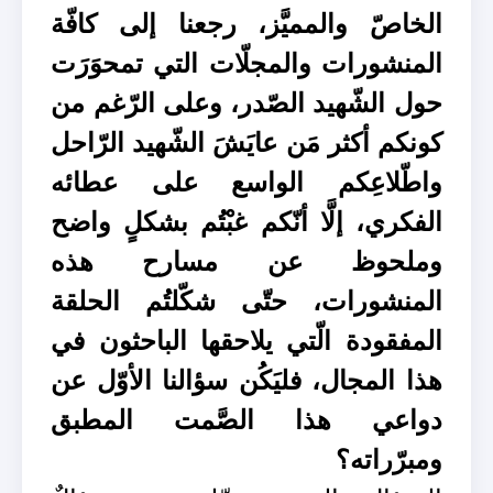
الخاصّ والمميَّز، رجعنا إلى كافّة
المنشورات والمجلّات التي تمحوَرَت
حول الشّهيد الصّدر، وعلى الرّغم من
كونكم أكثر مَن عايَشَ الشّهيد الرّاحل
واطّلاعِكم الواسع على عطائه
الفكري، إلَّا أنّكم غبْتُم بشكلٍ واضح
وملحوظ عن مسارح هذه
المنشورات، حتّى شكّلتُم الحلقة
المفقودة الّتي يلاحقها الباحثون في
هذا المجال، فليَكُن سؤالنا الأوّل عن
دواعي هذا الصَّمت المطبق
ومبرّراته؟