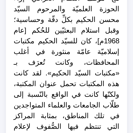
الحوزة العلميّة والمرحوم السيّد
محسن الحكيم بكلِّ دقّة وحساسية؛
وقبل استلام البعثيّين للحُكم [عام
1968م]، كان للسيّد الحكيم مكتبات
إسلاميّة عامّة منثورة في أغلب
المحافظات، وكانت تُعرَف بـ
«مكتبات السيّد الحكيم». لقد كانت
هذه المكتبات تحمل عنوان المكتبة،
ولكنّها كانت في الواقع بالنّسبة إلى
طلّاب الجامعات والعلماء المتواجدين
في تلك المناطق، بمثابة المراكز
التي تنتظم فيها الصُّفوف لإعلام