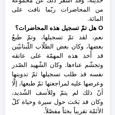
حديثه، وقد أَسْفَر ذلك عن مجموعة
من المحاضرات ربّما نافت على
المائة.
O هل تمّ تسجيل هذه المحاضرات؟
نعم، لقد تمّ تسجيلها، وتمّ طبعُ
بعضها، وكان بعض الطلّاب اللّبنانيّين
قد أَخذ هذه المهمّة على عاتقه
وتجشّم عناءها. وكان الشّهيد الصّدر
نفسه قد طلب تسجيلها ثمّ تدوينها
وعرضها عليه لمراجعتها ثمّ طبعها، إلَّا
أنّ ذلك لم يتمّ وللأسف الشّديد،
وكان قد بَحَث حول سيرة وحياة كلّ
الأئمّة تقريباً بحثاً مفصّلاً.