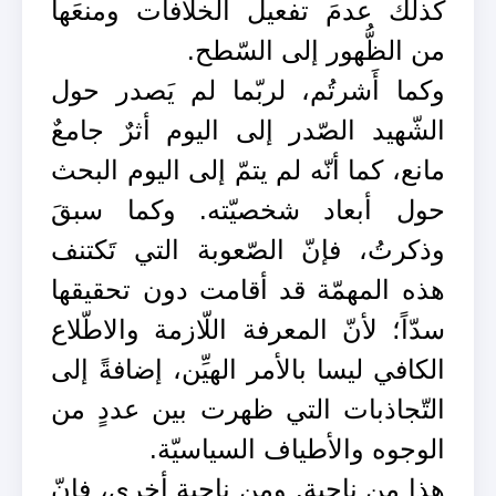
كذلك عدمَ تفعيل الخلافات ومنعَها
من الظُّهور إلى السّطح.
وكما أَشرتُم، لربّما لم يَصدر حول
الشّهيد الصّدر إلى اليوم أثرٌ جامعٌ
مانع، كما أنّه لم يتمّ إلى اليوم البحث
حول أبعاد شخصيّته. وكما سبقَ
وذكرتُ، فإنّ الصّعوبة التي تَكتنف
هذه المهمّة قد أقامت دون تحقيقها
سدّاً؛ لأنّ المعرفة اللّازمة والاطّلاع
الكافي ليسا بالأمر الهيِّن، إضافةً إلى
التّجاذبات التي ظهرت بين عددٍ من
الوجوه والأطياف السياسيّة.
هذا من ناحية. ومن ناحية أخرى، فإنّ