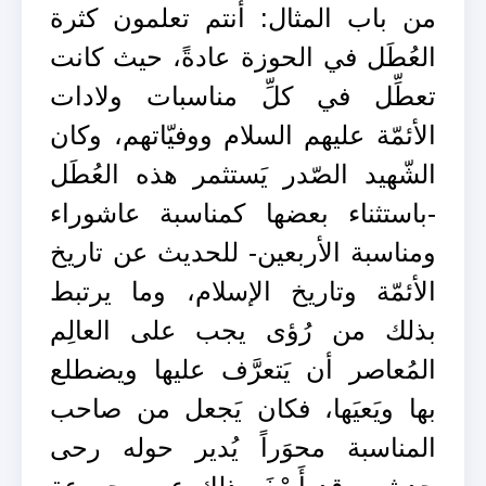
من باب المثال: أنتم تعلمون كثرة
العُطَل في الحوزة عادةً، حيث كانت
تعطِّل في كلِّ مناسبات ولادات
الأئمّة عليهم السلام ووفيّاتهم، وكان
الشّهيد الصّدر يَستثمر هذه العُطَل
-باستثناء بعضها كمناسبة عاشوراء
ومناسبة الأربعين- للحديث عن تاريخ
الأئمّة وتاريخ الإسلام، وما يرتبط
بذلك من رُؤى يجب على العالِم
المُعاصر أن يَتعرَّف عليها ويضطلع
بها ويَعيَها، فكان يَجعل من صاحب
المناسبة محوَراً يُدير حوله رحى