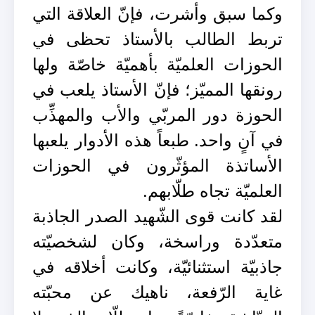
وكما سبق وأشرت، فإنّ العلاقة التي
تربط الطالب بالأستاذ تحظى في
الحوزات العلميّة بأهميّة خاصّة ولها
رونقها المميّز؛ فإنّ الأستاذ يلعب في
الحوزة دور المربّي والأب والمهذِّب
في آنٍ واحد. طبعاً هذه الأدوار يلعبها
الأساتذة المؤثّرون في الحوزات
العلميّة تجاه طلّابهم.
لقد كانت قوى الشّهيد الصدر الجاذبة
متعدّدة وراسخة، وكان لشخصيّته
جاذبيّة استثنائيّة، وكانت أخلاقه في
غاية الرّفعة، ناهيك عن محبّته