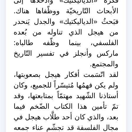
فكرة «الدياليكتيك» وأدخلاها إلى
الأبحاث التّاريخيّة ووظّفاها هناك.
فبَحثُ «الدياليكتيك» والجدل يَنحدر
من هيجل الذي تناوله من بُعده
الفلسفي، بينما وظّفه طالباه:
ماركس وأنجلز في تفسير التّاريخ
والمجتمع.
لقد اتّسَمت أفكار هيجل بصعوبتها،
ولم يكن فهمُها مُتيسّراً للجميع، وكان
أستاذنا الشّهيد مهتمّاً بمتابعتها، وقد
تمّ تأمين هذا الكتاب الضّخم فيما
بعد، والذي كان أحد طلَّاب هيجل في
مجال الفلسفة قد تجشّم عناء جمعه