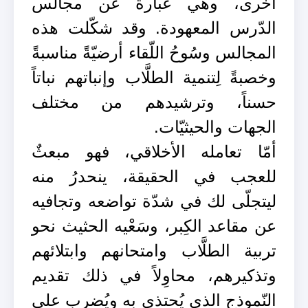
أخرى، وهي عبارة عن مجالس
الدّرس المعهودة. وقد شكّلت هذه
المجالس وسُوحُ اللّقاء أرضيّةً مناسبةً
وخصبةً لِتنمية الطلَّاب وإنباتهم نباتاً
حسناً، وترشيدهم من مختلف
الجهات والحيثيّات.
أمّا تعامله الأخلاقي، فهو مبعثٌ
للعجب في الحقيقة، ينحدرُ منه
ليتجلّى لك في شدّة تواضعه وتجافيه
عن مقاعد الكِبر، وسَعْيه الحثيث نحو
تربية الطلَّاب وامتحانهم وابتلائهم
وتذكيرهم، محاوِلاً في ذلك تقديم
النّموذج الذي يُحتذى به ويُضرب على