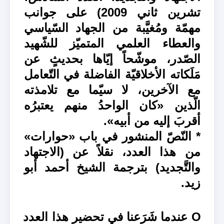
تشرين ثاني 2009) على جوانب
مهمّة ومُغيَّبة من الجهاد السّياسي
والعطاء العلمي المتميّز للشّهيد
الصّدر، موشّحاً إيّاها بحديثٍ عن
مَلَكاته الأخلاقيّة الفاضلة في التّعامل
مع الآخرين، لا سيّما مع تلامذته
الّذين «كان الواحدُ منهم يعتبرُه
أقربَ إليه من أبيه».
* النّصّ المنشور في باب «حوارات»
من هذا العدد، نقلاً عن (الاجتهاد
والتَّجديد) بترجمة الشيخ أحمد أبو
زيد.
O عندما شَرَعنا في تحضير هذا العدد