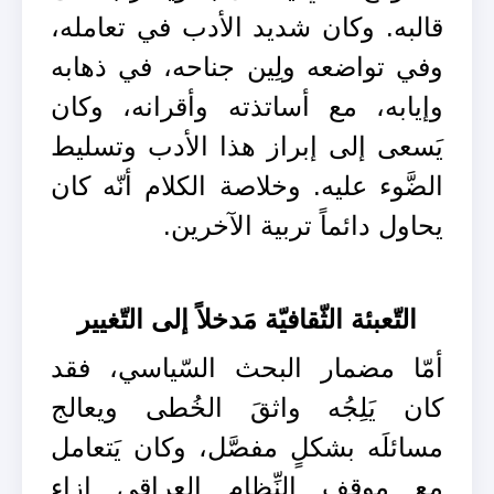
قالبه. وكان شديد الأدب في تعامله،
وفي تواضعه ولِين جناحه، في ذهابه
وإيابه، مع أساتذته وأقرانه، وكان
يَسعى إلى إبراز هذا الأدب وتسليط
الضَّوء عليه. وخلاصة الكلام أنّه كان
يحاول دائماً تربية الآخرين.
التّعبئة الثّقافيّة مَدخلاً إلى التّغيير
أمّا مضمار البحث السّياسي، فقد
كان يَلِجُه واثقَ الخُطى ويعالج
مسائلَه بشكلٍ مفصَّل، وكان يَتعامل
مع موقف النِّظام العراقي إزاء