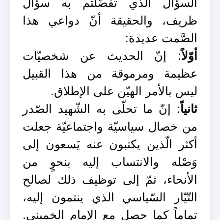
السؤال الذي تفضّلتم به سؤالٌ
ظريف، والحقيقة أنّ دواعي هذا
الصَّمت عديدة:
أوّلاً
: إنّ الحديث عن شخصيّات
عظيمة ومرموقة من هذا القبيل
ليس بالأمر الهيّن على الإطلاق.
ثانياً
: إنّ ما تحلّى به الشّهيد الصّدر
من خصال سياسيّة واجتماعيّة جعلت
أكثر الّذين يكتبون عنه يَسعون إلى
وَصْله والانتساب إليه بنحوٍ من
الأنحاء، ثمّ إلى توظيف ذلك لصالح
التّيّار السّياسي الذي ينتمون إليه،
تماماً كما حصل مع الإمام الخميني.