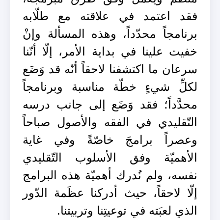
فقد اعتمد في علاقته مع طلّابه
برنامجاً محدّداً، وهذه المسألة وإنْ
خفيت علينا في بداية الأمر، إلّا أنّنا
سرعان ما اكتشفنا لاحقاً أنّه قد وَضَع
لكلِّ شيءٍ خطّة مناسبة وبرنامجاً
محدَّداً؛ فقد وَضَع إلى جانب درسه
التّقليدي في الفقه والأصول صباحاً
وعصراً برامجَ خاصّةً وفي غاية
الأهميّة وفق الأسلوب التّقليدي
نفسه، ولم نُدرك أهميّة هذه البرامج
إلّا لاحقاً، حيث أدركنا عظَمة الدّور
الذي لعبَته في توعيتِنا وتربيتنا.