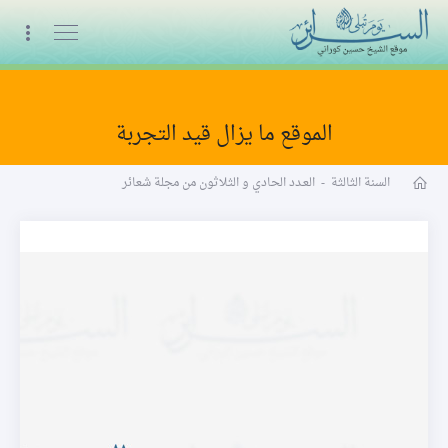
البث المباشر
الموقع ما يزال قيد التجربة
مجلة شعائر word
السنة الثالثة
-
العـدد الحادي و الثلاثون من مجلة شعائر