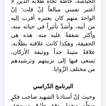
الجيّاشة، خاصّةً تجاه طلّابه الذين لا
أعتبر نفسي مبالغاً إنْ قلت: إنّ
الواحد منهم كان يعتبره أقرب إليه
من أبيه، وأشدَّ تأثيراً في حياته منه،
وأكثر شفقةً عليه منه. هذه هي
الحقيقة، وهكذا كانت علاقته بطلّابه،
علاقةً متينةً جداً ووثيقة الأركان،
يَسعى فيها إلى تربيتهم وترشيدهم
من مختلف الزَّوايا.
البرنامج الدّراسي
وحيث إنّ أستاذنا الشهيد صاحب فكرٍ
منظّم ويعمل وفق طرُق مبرمجة،