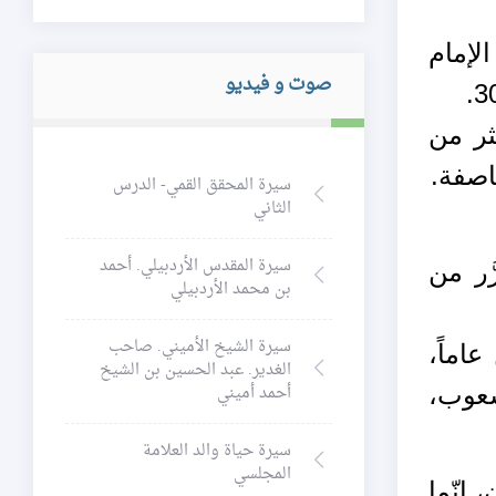
الإمام
صوت و فيديو
ثر من
اصفة.
سيرة المحقق القمي- الدرس
الثاني
سيرة المقدس الأردبيلي. أحمد
ُر من
بن محمد الأردبيلي
سيرة الشيخ الأميني. صاحب
عاماً،
الغدير. عبد الحسين بن الشيخ
أحمد أميني
ُّعوب،
سيرة حياة والد العلامة
المجلسي
 إنّما