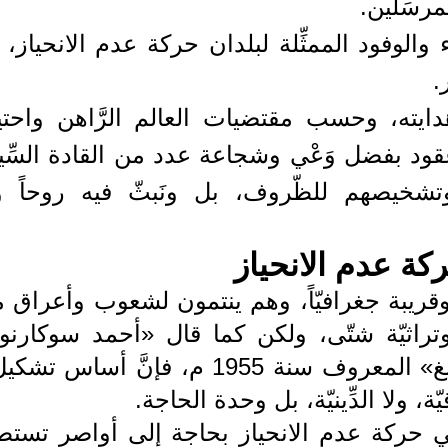
مرسَلين.
ؤساء والوفود الممثِّلة لبلدان حركة عدم الانحياز،
.
وهدايته، وحسب مقتضيات العالم الرَّاهن واحتيا
عقود بفضل وَعْي وشجاعة عدد من القادة السِّيا
وتشخيصهم للظّروف، بل ونَبثّ فيه روحاً 
كة عدم الانحياز
قريبة جغرافيّاً، وهم ينتمون لشعوب وأعراق مت
ّة وتراثيّة شتّى، ولكن كما قال «أحمد سوكارنو
مؤسِّسِي هذه الحركة في «مؤتمر باندونغ» المعروف سنة 1955 م، فإن
ة، ولا الدِّينيّة، بل وحدة الحاجة.
ي حركة عدم الانحياز بحاجة إلى أواصر تستط