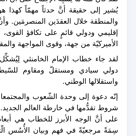
يُشير إلى حقيقة أنَّ حدثاً مهمّاً كهذ
والمنطقة خلال العقدَين المنصرمَين. وأنَّ 
إقليمي ودولي قائمٍ على تكافؤ القوى، بي
الأميركيّة من جهة، وقوى المواجهة والمقاو
لقد جاء خطاب الإمام الخامنئي لِيُشكِّل 
دولي سيادي ومستقلّ ومقاوم للسّيطرة
واستقلالها الوطني.
إنّه دعوة إلى وحدة الشّعوب والمجتمعات 
شروط تقدُّمها في خارطة العالم الجديد.
على أنَّ الوجه الأبرز للخطاب هي أبعاده ا
سِمَةً مرجعيّةً في فهم وبيان الأُسُس ال