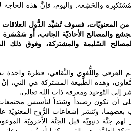
سْتَكبِرة والجَشِعة. واليوم، فإنَّ هذه الحاجة ل
من المعنويّات، فسوف تُشيِّد الدُّول العلاقات
الجشع والمصالح الأحاديّة الجانب، أو سَمْسَرة ا
مصالح السّليمة والمشتركة، وفوق ذلك ال
ُعهم العِرقي واللُّغوي والثَّقافي، فطرة واحدة 
َّعاون، وهذه الطَّبيعة المشتركة هي التي، إنْ أَف
لبشر إلى التّوحيد ومعرفة ذات الله تعالى.
على أن تكون رصيداً وسَنَداً لتأسيس مجتمعات 
انب بعضهما، وتَنشر إشعاعات الرُّوح المعنويّة عل
ِر لهم جنَّة دنيويّة قبل الجنَّة الأخرويّة الموع
شترَكة العامَّة، هي التي يمكنها أن تُرسي دعائم