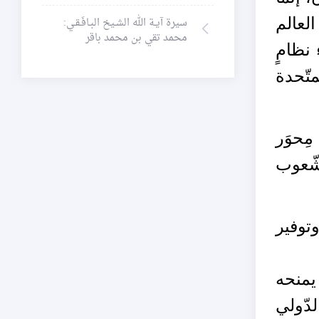
لعالم
سيرة آيـة الله الشـيخ البـافَـقـي:
محمد تقي بن محمد باقر
 نظامٍ
تّحدة
مِحوَر
شّعوب
توفير
 يمنحه
دّولي