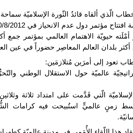
طاب الّذي ألقاه قائدُ الثّورة الإسلاميّة سماحة 
اح مؤتمر دول عدم الانحياز في 30/8/2012.
مْلَته حيويّة الاهتمام العالمي بمؤتمر جمع أك
أكثر بلدان العالم المعاصِر حضوراً في عين الع
طاب تعود إلى أمرَين مُتلازمَين:
تيجيّة عالميّة حول الاستقلال الوطني والتّحرّ
لاميّة الّتي قَدَّمت على امتداد ثلاثة وثلاثين 
لّة وسط زمنٍ عالميٍّ استُبيحت فيه كرامات الش
نيّة.
عقاد هذا اللّقاء الأُمَمي في مدينة عالميّة كطهران،