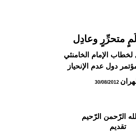
مٍ متحرِّرٍ وعادِل
ل لخطاب الإمام الخامنئي
ؤتمر دول عدم الإنحياز
ران
زيارة عاشور
30/08/2012
قراءةٌ في مواعظِ أمير
ال
المؤمنين عليه السلام
العـد
العـدد الثامن و الثلاثون
الم
له الرّحمن الرّحيم
من مجلة شعائر
تقديم