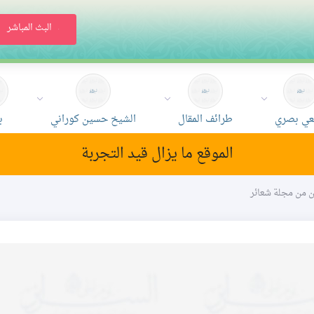
البث المباشر
ي بصري
طرائف المقال
الشيخ حسين كوراني
ب
الموقع ما يزال قيد التجربة
ون من مجلة شعائر