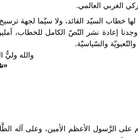
ركي الغربي العالمي.
لها خطاب السيّد القائد، ولا سيّما لجهة ترسيخ
جدنا إعادة نشر النّصّ الكامل للخطاب، آملين
التّعبويّة والسّياسيّة.
والله وليُّ ا
«ش
لام على الرَّسول الأعظم الأمين، وعلى آله الطَّ