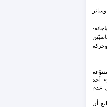
 وسائر
جاته-
سيّين
وحركة
نوّعة
» أحد
َّ أساس تشكيل عدم
يع أن