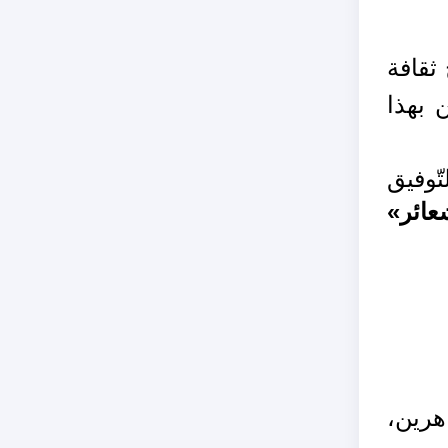
 ثقافة
 بهذا
لتّوفيق
عائر»
اهرين،