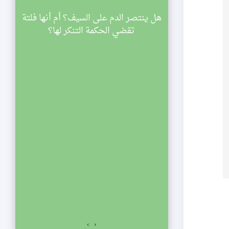
سينية الصديقة
هل ينتصر الدم على السيف؟ أم أنها فلتة
ي
اركة في مجالس
تقضي الحكمة التنكر لها؟
ليالي شهر رمضان لعام 1433 هجرية. تبدأ
والنصف مساء
الي الإحياء
لفجر. نلتمس
صديقة الكبرى عليها
السلام للمشاركة في مجالس ليالي شهر رمضان لعام 1433
اسعة والنصف مساء
ياء يستمر المجلس
ت المؤمنين.
›
‹