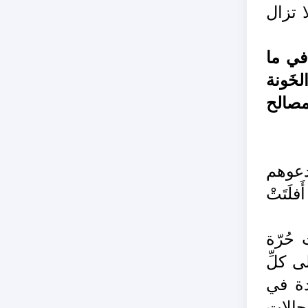
ا تزال
 في ما
لخَونة
مصالح
تدعوهم
لَتَتْ
حُرّة
ى كلِّ
ودة في
 حالات