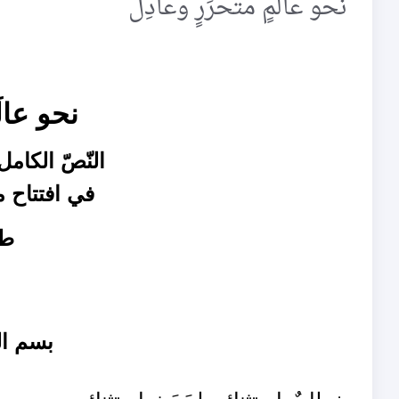
نحو عالَمٍ متحرِّرٍ وعادِل
نحو عالَ
النّصّ الكام
في افتتاح م
طه
بسم ال