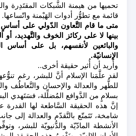
تحميها من هيمنة الشَّبكات المقتَدِرة والمُ
قائمة مع تطوُّر أدوات الهَيْمنة واتّساعها.
متى ما قام التَّعاون الدّولي على أساسٍ 
بينها لا على ركائز الخوف والتَّهديد، أو 
والبائعين لأنفسهم، بل على أساس ال
الإنسانيّة.
وأُريد أن أُثير حقيقة أخرى..
لقد علَّمَنا الإسلام أنَّ للبشر، رغم تنوّ
للطُّهر والعدالة والإحسان والتَّعاطُف والت
بسلامٍ من الدَّوافع المُضلِّلة، فسَتَهدي ا
إنَّ هذه الحقيقة السَّاطعة لها القدرة 
شامخة، تَتَمتّع بالتَّقدّم والعدالة إلى ج
الأنشطة المادّيّة والدُّنيويّة للبشر، وتوفّ
الأديان الإلهيّة. ونَفْسُ هذه الحقيقة الم