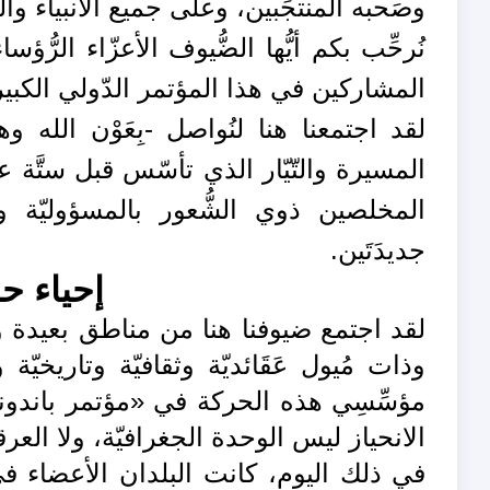
وصَحبه المنتجَبين، وعلى جميع الأنبياء وال
نُرحِّب بكم أيُّها الضُّيوف الأعزّاء الرُّ
المشاركين في هذا المؤتمر الدّولي الكبير
لقد اجتمعنا هنا لنُواصل -بِعَوْن الله 
المسيرة والتّيّار الذي تأسّس قبل ستَّة 
المخلصين ذوي الشُّعور بالمسؤوليّة 
جديدَتَين.
إحياء حر
لقد اجتمع ضيوفنا هنا من مناطق بعيدة و
وذات مُيول عَقَائديّة وثقافيّة وتاريخي
الانحياز ليس الوحدة الجغرافيّة، ولا العرقيّ
في ذلك اليوم، كانت البلدان الأعضاء ف