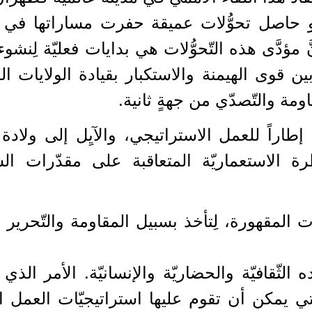
ا هو حاصل تحوُّلات عميقة حفرت مساراتها في ا
مؤدَّى هذه التّحوُّلات هي بدايات فعليّة لِنشوء
ن قوى الهيمنة والاستكبار بقيادة الولايات الم
مة والتّصدّي من جهةٍ ثانية.
إطاراً للعمل الاستراتيجي، والآيِل إلى ولادة 
 الاستعماريّة المتعاقبة على مقدّرات ال
المقهورة، لِتأخذ بسبيل المقاومة والتّحرير و
لثّقافيّة والحضاريّة والإنسانيّة. الأمر الذي
ّتي يمكن أن تقوم عليها استراتيجيّات العمل ال