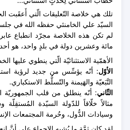
خطابٌ استثنائي لِحَدَثٍ استثنائي...
تلك هي خلاصة التّعليقات الّتي أَعقَبت الخ
السيّد علي الخامنئي حفظه الله في جلسة افتت
لم تكن هذه الخلاصة مجرّد انطباع عابر أ
مائة وعشرين دولة في بلدٍ واحد، هو أحد 
الأهمّية الاستثنائيّة الّتي ينطوي عليها الخ
الأوّل
: أنّه يؤسِّس من جديد لرؤية استرا
التَّبَعيّة والهَيمنة والتّسلُّط الاستكباري.
الثّاني
: أنّه ينطلق من قلب الجمهوريّة الإس
مثالاً خلّاقاً للدّولة السيّدة المُستقِ
وسيادات الدُّول، وحُرمة المجتمعات الإنسا
لقد كان ثمَّة ما يُشبِه الإجماع على أنَّ ان