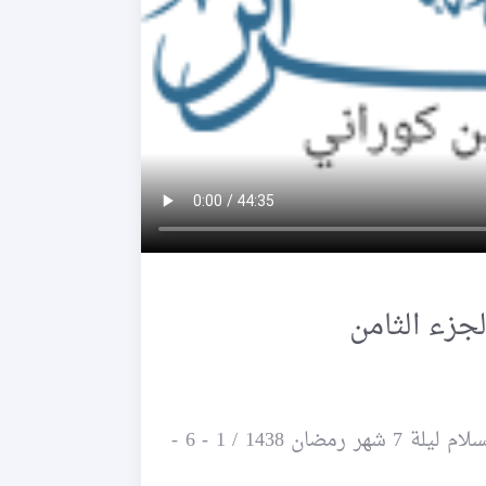
جزء الثامن
~ جلسة قرآنية في حسينية الصدّيقة الكبرى عليها السلام ليلة 7 شهر رمضان 1438 / 1 - 6 -