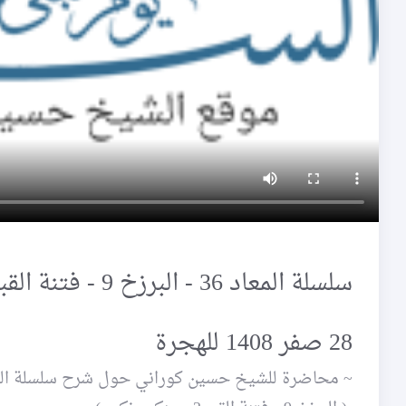
سلسلة المعاد 36 - البرزخ 9 - فتنة القبر 2 - منكر ونكير
28 صفر 1408 للهجرة
~ محاضرة للشيخ حسين كوراني حول شرح سلسلة المعاد في 28 صفر 1408 / 21 -