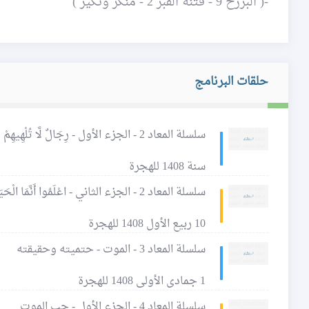
-( البرزخ 9 - فتنة القبر 2 - منكر ونكير )
حلقات البرنامج
سلسلة المعاد 2 - الجزء الأول - رِجَالٌ لَّا تُلْهِيهِمْ تِجَارَةٌ وَلَا بَيْعٌ عَن ذِكْرِ اللَّهِ
سنة 1408 للهجرة
سلسلة المعاد 2 - الجزء الثاني - اعْلَمُوا أَنَّمَا الْحَيَاةُ الدُّنْيَا لَعِبٌ وَلَهْوٌ
10 ربيع الأول 1408 للهجرة
سلسلة المعاد 3 - الموت - حتميته وحقيقته
1 جمادى الأولى 1408 للهجرة
سلسلة المعاد 4 - الجزء الأول - حب الموت