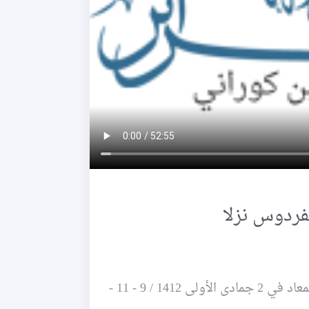
~ محاضرة للشيخ حسين كوراني حول شرح سلسلة المعاد في 2 جمادى الأولى 1412 / 9 - 11 -