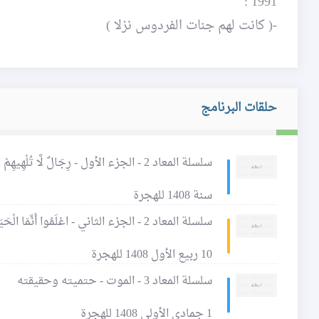
1991 :
-( كانت لهم جنات الفردوس نزلا )
حلقات البرنامج
سلسلة المعاد 2 - الجزء الأول - رِجَالٌ لَّا تُلْهِيهِمْ تِجَارَةٌ وَلَا بَيْعٌ عَن ذِكْرِ اللَّهِ
سنة 1408 للهجرة
سلسلة المعاد 2 - الجزء الثاني - اعْلَمُوا أَنَّمَا الْحَيَاةُ الدُّنْيَا لَعِبٌ وَلَهْوٌ
10 ربيع الأول 1408 للهجرة
سلسلة المعاد 3 - الموت - حتميته وحقيقته
1 جمادى الأولى 1408 للهجرة