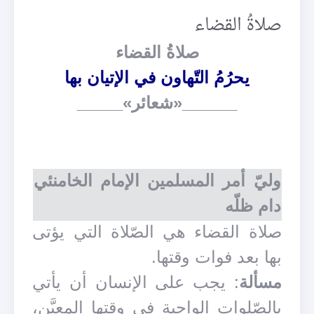
صلاةُ القضاء
صلاةُ القضاء
يحرُمُ التّهاون في الإتيان بها
______«شعائر»_____
وليّ أمر المسلمين الإمام الخامنئي
دام ظلّه
صلاة القضاء هي الصّلاة التي يؤتى
بها بعد فوات وقتها.
مسألة
: يجب على الإنسان أن يأتي
بالصّلوات الواجبة في وقتها المعيَّن،