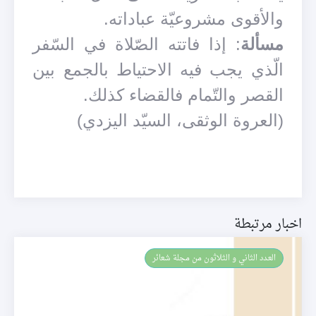
والأقوى مشروعيّة عباداته.
مسألة
: إذا فاتته الصّلاة في السّفر
الّذي يجب فيه الاحتياط بالجمع بين
القصر والتّمام فالقضاء كذلك.
(العروة الوثقى، السيّد اليزدي)
اخبار مرتبطة
العـدد الثاني و الثلاثون من مجلة شعائر