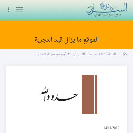
البث المباشر
الموقع ما يزال قيد التجربة
مجلة شعائر word
السنة الثالثة
-
العـدد الثاني و الثلاثون من مجلة شعائر
حدود الله
14/11/2012