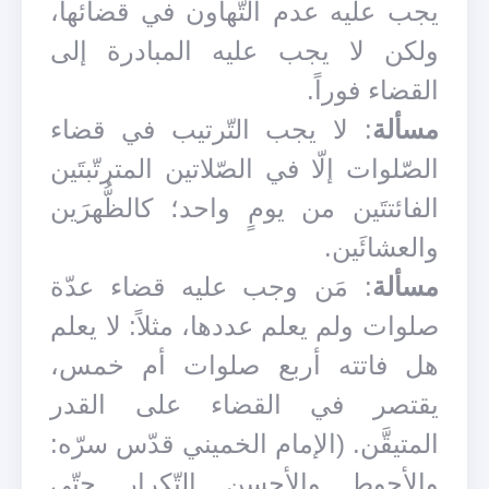
يجب عليه عدم التّهاون في قضائها،
ولكن لا يجب عليه المبادرة إلى
القضاء فوراً.
مسألة
: لا يجب التّرتيب في قضاء
الصّلوات إلّا في الصّلاتين المترتّبتَين
الفائتتَين من يومٍ واحد؛ كالظُّهرَين
والعشائَين.
مسألة
: مَن وجب عليه قضاء عدّة
صلوات ولم يعلم عددها، مثلاً: لا يعلم
هل فاتته أربع صلوات أم خمس،
يقتصر في القضاء على القدر
المتيقَّن. (الإمام الخميني قدّس سرّه:
والأحوط والأحسن التّكرار حتّى