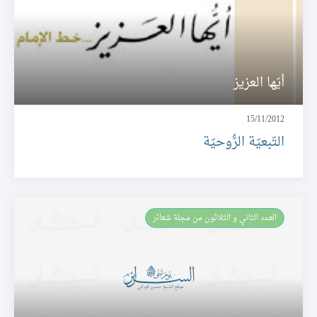
أيّها العزيز
15/11/2012
التّبعيّة الرُّوحيّة
العـدد الثاني و الثلاثون من مجلة شعائر