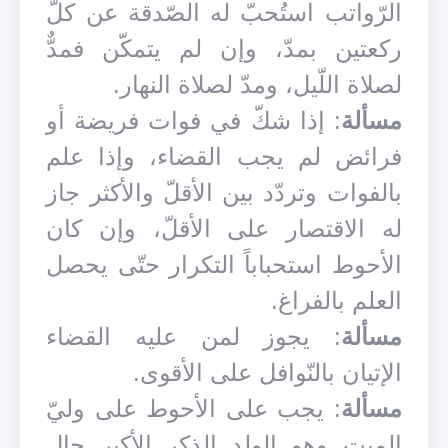
الرّواتب استُحبّ له الصّدقة عن كلّ
ركعتين بمدّ، وإن لم يتمكّن فمدٌّ
لصلاة اللّيل، ومدّ لصلاة النهار.
مسألة
: إذا شكّ في فوات فريضة أو
فرائض لم يجب القضاء، وإذا علم
بالفوات وتردّد بين الأقلّ والأكثر جاز
له الاقتصار على الأقلّ، وإن كان
الأحوط استحباباً التكرار حتّى يحصل
العلم بالفراغ.
مسألة
: يجوز لمن عليه القضاء
الإتيان بالنّوافل على الأقوى.
مسألة
: يجب على الأحوط على وليّ
الميت وهو الولد الذكر الأكبر حال