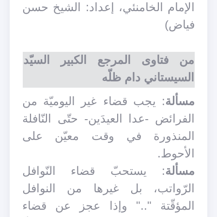
الإمام الخامنئي، إعداد: الشيخ حسن
فياض)
من فتاوى المرجع الكبير السيّد
السيستاني دام ظلّه
مسألة
: يجب قضاء غير اليوميّة من
الفرائض -عدا العيدَين- حتّى النّافلة
المنذورة في وقت معيّن على
الأحوط.
مسألة
: يستحبّ قضاء النّوافل
الرّواتب، بل غيرها من النوافل
المؤقّتة ".." وإذا عجز عن قضاء