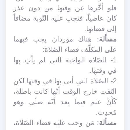
فلو أخَّرها عن وقتها من دون عذر
كان عاصياً، فتجب عليه التّوبة مضافاً
إلى قضائها.
مسألة
: هناك موردان يجب فيهما
على المكلَّف قضاء الصّلاة:
1- الصّلاة الواجبة التي لم يأتِ بها
في وقتها.
2- الصّلاة التي أتى بها في وقتها لكن
التَفَت خارج الوقت أنّها كانت باطلة،
كَأَنْ علم فيما بعد أنّه صلّى وهو
مُحدِث.
مسألة
: مَن وجب عليه قضاء الصّلاة،