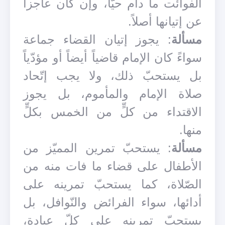
الفوائت ما دام حيّاً، وإن كان عاجزاً
عن إتيانها أصلاً.
مسألة
: يجوز إتيان القضاء جماعة
سواءً كان الإمام قاضياً أيضاً أو مؤدّياً
بل يستحبّ ذلك، ولا يجب إتّحاد
صلاة الإمام والمأموم، بل يجوز
الاقتداء من كلٍّ من الخمس بكلٍّ
منها.
مسألة
: يستحبّ تمرين المميّز من
الأطفال على قضاء ما فات منه من
الصّلاة، كما يستحبّ تمرينه على
أدائها، سواء الفرائض والنّوافل، بل
يستحبّ تمرينه على كلّ عبادة،