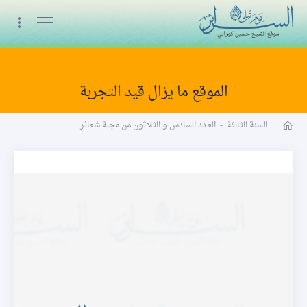
البث المباشر
الموقع ما يزال قيد التجربة
مجلة شعائر word
السنة الثالثة
-
العـدد السادس و الثلاثون من مجلة شعائر