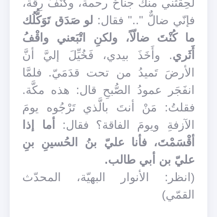
لَحِقَتْني منك جناحُ رحمة، وكَنَفُ رِقّة،
فإنّي ضالٌّ ".." فقال:
لو صَدَق تَوَكُّلُك
ما كُنْتَ ضالّاً، ولكنِ اتْبَعني واقْفُ
أَثَري
. وأَخَذَ بيدي، فَخُيِّلَ إليَّ أنَّ
الأرضَ تَميدُ من تحت قدَمَيّ. فلمَّا
انفَجَر عمودُ الصُّبحِ قال: هذه مكَّة.
فقلتُ: مَنْ أنتَ بالَّذي تَرْجُوه يومَ
الآزفةِ ويومَ الفاقة؟ فقال:
أما إذا
أقْسَمْتَ، فأنا عليّ بنُ الحُسينِ بنِ
عليّ بن أبي طالب.
(انظر: الأنوار البهيّة، المحدّث
القمّي)