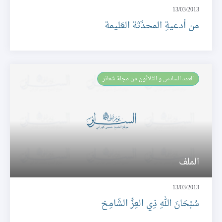
13/03/2013
من أدعيةِ المحدَّثة العَليمة
العـدد السادس و الثلاثون من مجلة شعائر
الملف
13/03/2013
سُبْحَانَ اللهِ ذِي العِزِّ الشّامِخ