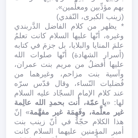
بهم مؤدِّبين ومعلِّمين».
(زينب الكبرى، النّقدي)
* يظهر من كلام الفاضل الدَّربندي
وغيره، أنّها عليها السلام كانت تعلمُ
علمَ المنايا والبلايا، بل جزمَ في كتابه
(أسرار الشهادة) أنّها صلوات الله
عليها أفضلُ من مريم بنت عمران،
وآسية بنت مزاحم، وغيرهما من
فُضليات النّساء، وقال قدّس سرّه
عند كلام الإمام السجّاد عليه السلام
لها: «
يا عمّة، أنت بحمدِ الله عالِمة
غير معلَّمة، وفَهِمَة غير مفهَّمة
» إنّ
هذا الكلام حجّةٌ في أنّ زينب بنت
أمير المؤمنين عليهما السلام كانت