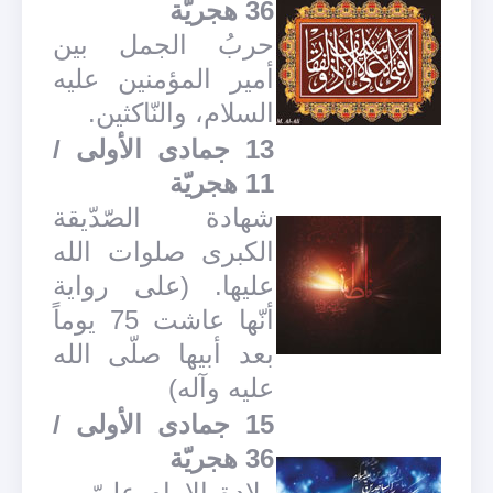
36 هجريّة
حربُ الجمل بين
أمير المؤمنين عليه
السلام، والنّاكثين.
13 جمادى الأولى /
11 هجريّة
شهادة الصّدّيقة
الكبرى صلوات الله
عليها. (على رواية
أنّها عاشت 75 يوماً
بعد أبيها صلّى الله
عليه وآله)
15 جمادى الأولى /
36 هجريّة
ولادة الإمام عليّ بن