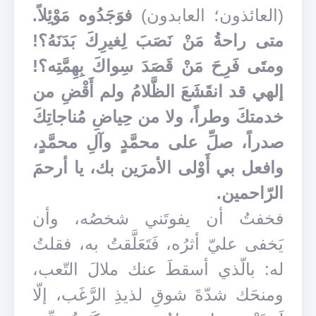
(العائذون؛ العابدون)
فوَجَدُوه مَوْئِلاً.
متى راحةُ مَنْ نَصَبَ لِغيرِكَ بَدَنَهُ؟!
ومتَى فَرِحَ مَنْ قَصَدَ سِواكَ بِهِمَّتِه؟!
إلهي قد انقَشَعَ الظَّلامُ ولم أَقْضِ من
خدمتكَ وطراً، ولا من حِياضِ مُناجاتِكَ
صدراً، صلِّ على محمَّدٍ وآلِ محمَّدٍ،
وافعل بي أَوْلى الأمرَين بك، يا أرحمَ
الرّاحمين.
فخفتُ أن يفوتَني شخصُه، وأن
يَخفى عليّ أثرُه، فَتَعَلَّقتُ به، فقلتُ
له: بالّذي أسقطَ عنك ملالَ التّعب،
ومنحَك شدّةَ شوقِ لذيذِ الرَّغَب، إلّا