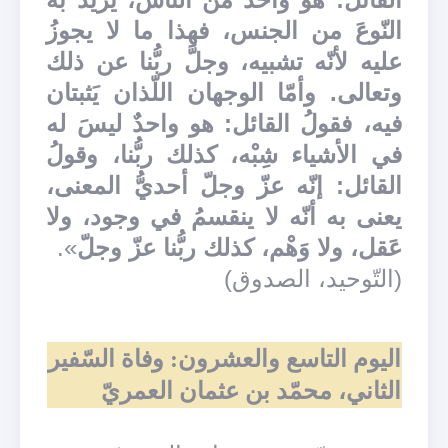
النّوعَ من الجنس، فهذا ما لا يجوزُ
عليه لأنّه تشبيه، وجلَّ ربُّنا عن ذلك
وتعالى. وأمّا الوجهان اللّذان يَثبتان
فيه، فقولُ القائل: هو واحدٌ ليسَ له
في الأشياء شِبْه، كذلك ربُّنا، وقولُ
القائل: إنّه عزّ وجلّ أحديُّ المعنى،
يعنى به أنّه لا ينقسمُ في وجود، ولا
عَقل، ولا وَهْم، كذلك ربُّنا عزّ وجلّ
».
(التّوحيد، الصدوق)
اليوم التاسع والعشرون: وفاة السّفير
الثاني، محمّد بن عثمان العمريّ