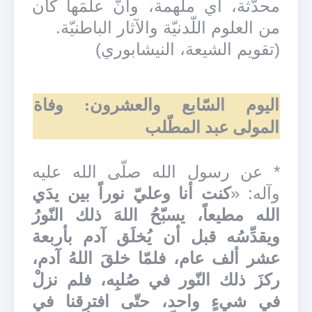
محدّثة، أي ملهمة، وأنّ علمَها كان
من العلوم اللّدنيّة والآثار الباطنيّة.
(تقويم الشيعة، النيشابوري)
اليوم السّابع والعشرون: وفاة
المولى عبد المطّلب
* عن رسول الله صلّى الله عليه
وآله: «
كنت أنا وعليّ نوراً بين يدَي
الله مطيعاً، يسبّحُ اللهَ ذلك النّورُ
ويقدِّسُه قبل أن يُخلَق آدم بأربعة
عشر ألف عام، فلمّا خلقَ اللهُ آدم،
ركزَ ذلك النّور في صُلبِه، فلم نزلْ
في شيءٍ واحد، حتّى افترقنا في