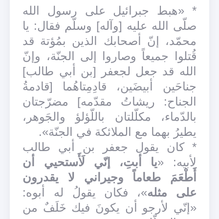
* «هبط جبرائيل على رسول الله
صلّى الله عليه [وآله] وسلّم فقال: يا
محمّد، إنّ أصحابك الذين بمُؤتة قد
قُتلوا جميعاً وصاروا إلى الجنّة، وإنّ
الله قد جعل لجعفر [بن أبي طالب]
جناحَين أبيضَين، قادِمِتاهُما [قادمةُ
الجناح: ريشاتُ مقدّمه] مضرّجتان
بالدّماء، مكلّلتان باللّؤلؤ والجَوهر،
يطيرُ بهما مع الملائكة في الجنّة».
* كان يقول جعفر بن أبي طالب
لأبيه: «
يا أبتِ، إنّي لَأَستحيي أن
أَطْعَمَ طعاماً وجيراني لا يقدرون
على مثله
»، فكان يقولُ له أبوه:
«إنّي لأرجو أن يكونَ فيك خَلَفٌ من