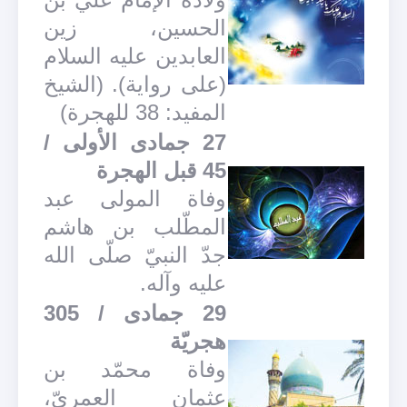
الحسين، زين
العابدين عليه السلام
(على رواية). (الشيخ
المفيد: 38 للهجرة)
27 جمادى الأولى /
45 قبل الهجرة
وفاة المولى عبد
المطّلب بن هاشم
جدّ النبيّ صلّى الله
عليه وآله.
29 جمادى / 305
هجريّة
وفاة محمّد بن
عثمان العمريّ،