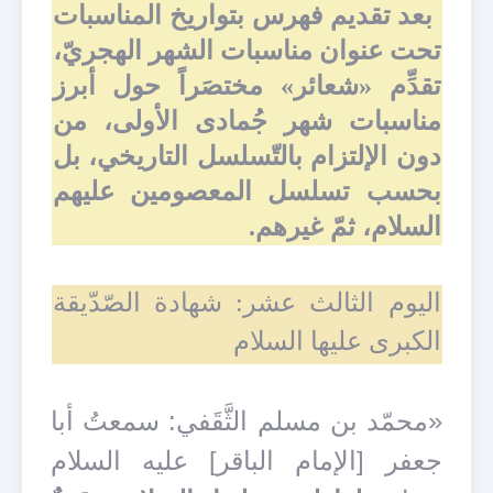
بعد تقديم فهرس بتواريخ المناسبات
تحت عنوان مناسبات الشهر الهجريّ،
تقدِّم «شعائر» مختصَراً حول أبرز
مناسبات شهر جُمادى الأولى، من
دون الإلتزام بالتّسلسل التاريخي، بل
بحسب تسلسل المعصومين عليهم
السلام، ثمّ غيرهم.
اليوم الثالث عشر: شهادة الصّدّيقة
الكبرى عليها السلام
«محمّد بن مسلم الثَّقَفي: سمعتُ أبا
جعفر [الإمام الباقر] عليه السلام