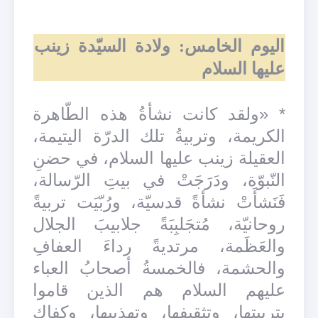
اليوم الخامس: ولادة السيّدة زينب
عليها السلام
* «ولقد كانت نشأةُ هذه الطّاهرة
الكريمة، وتربيةُ تلك الدرّة اليتيمة،
العقيلة زينب عليها السلام، في حضنِ
النّبوّة، ودَرَجَتْ في بيتِ الرّسالة،
فَنَشأَتْ نشأةً قدسيّة، ورُبّيَت تربيةً
روحانيّة، مُتجَلبِبَةً جلابيبَ الجلال
والعَظَمة، مرتديةً رداءَ العفافِ
والحشمة، فالخمسةُ أصحابُ العباء
عليهم السلام هم الذين قاموا
بتربيتِها، وتثقيفِها، وتهذيبِها، وكفاك