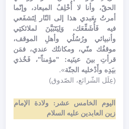
الحقّ، وأنا لا أُخْلِفُ الميعاد، وإنّما
أمرتُ بعَبدي هذا إلى النّار لِتَشفَعي
فيه فَأُشَفِّعَك، وَلِيَتَبَيَّنَ لملائكتِي
وأنبيائي ورُسُلُي وأهلِ الموقف،
موقفُك منّي، ومكانتُك عندي، فمَن
قرأتِ بينَ عينَيه: "مؤمناً"، فَخُذي
بيَدِه وأَدْخليه الجنّة
».
(عِلَل الشّرائع، الصّدوق)
اليوم الخامس عشر: ولادة الإمام
زين العابدين عليه السلام