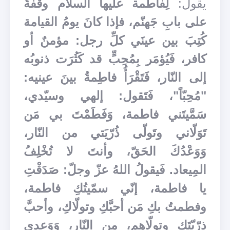
يقول:
لِفاطمة عليها السلام وقفةٌ
على بابِ جَهنّم، فإذا كانَ يومُ القيامة
كُتِبَ بين عينَي كلِّ رجل: مؤمنٌ أو
كافر، فَيُؤمَر بِمُحِبٍّ قد كَثُرَت ذنوبُه
إلى النّار، فَتَقْرَأُ فاطِمةُ بينَ عينيه:
"مُحِبّاً"، فَتَقول: إلهي وسيّدي،
سَمَّيتَني فاطمة، وَفَطَمْتَ بي مَن
تَوَلّاني وتَولّى ذُرّيَتي من النّار،
وَوَعْدُكَ الحَقّ، وأنتَ لا تُخْلِفُ
المِيعاد. فَيقولُ اللهُ عزّ وجلّ: صَدَقْتِ
يا فاطمة، إنّي سمّيتُكِ فاطمة،
وفطمتُ بكِ مَن أحبَّكِ وتولّاكِ، وأحبَّ
ذرّيّتَكِ وتولّاهم، من النّار، وَوَعدي