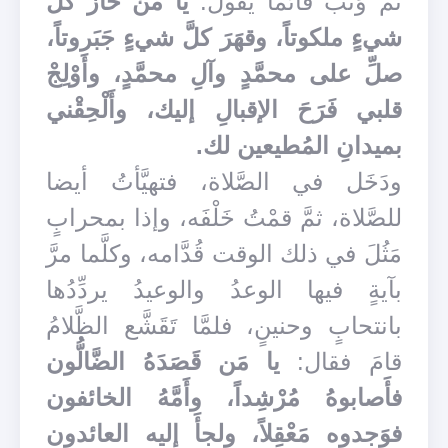
ثمَّ وَثَب قائماً يقول:
يا مَنْ حازَ كلَّ
شيءٍ ملكوتاً، وقهَرَ كلَّ شيءٍ جَبَروتاً،
صلِّ على محمَّدٍ وآلِ محمَّدٍ، وأَوْلِجْ
قلبي فَرَحَ الإقبالِ إليك، وأَلْحِقْني
بميدانِ المُطيعين لك.
ودَخَل في الصَّلاة، فتهيَّأتُ أيضا
للصَّلاة، ثمَّ قمْتُ خَلْفَه، وإذا بمحرابٍ
مَثُلَ في ذلك الوقت قُدَّامه، وكلَّما مرَّ
بآيةٍ فيها الوعدُ والوعيدُ يردِّدُها
بانتحابٍ وحنينٍ، فلمَّا تَقَشَّع الظَّلامُ
قامَ فقال:
يا مَن قَصَدَهُ الضَّالُّون
فأَصابوهُ مُرْشِداً، وأَمَّهُ الخائفون
فوَجدوه مَعْقِلاً، ولجأَ إليه العائدون