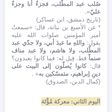
صُلب عبد المطّلب، فجزءٌ أنا وجزءٌ
عليّ
».
(تاريخ دمشق، ابن عساكر)
* عن الأصبغ بن نباتة، قال: «سمعتُ
أمير المؤمنين صلوات الله عليه
يقول:
واللهِ ما عبدَ أبي، ولا جدّي عبد
المطّلب، ولا هاشم، ولا عبد مناف
صنماً
قط. قِيل له: فما كانوا يعبدون؟
قال:
كانوا يُصلّون إلى البيت على
دينِ إبراهيم، متمسّكين به
» .
(كمال الدين، الصدوق)
اليوم الثاني: معركة مُؤْتَة