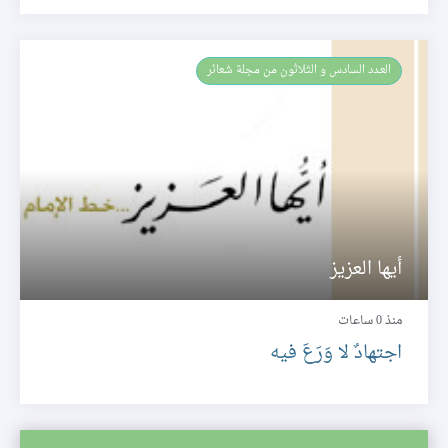
العـدد السادس و الثلاثون من مجلة شعائر
أيها العزيز
منذ 0 ساعات
اجتهادٌ لا وَرَعَ فيه