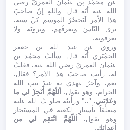
عن محمّد بن عثمان العمريّ رضي
الله عنه أنّه قال: واللهِ إنّ صاحبَ
هذا الأمر لَيَحضُرُ الموسمَ كلّ سنة،
يرى النّاسَ ويعرفُهم، ويرونَه ولا
يعرفونه.
وروي عن عبد الله بن جعفر
الحِمْيَري أنّه قال: سألتُ محمّد بن
عثمان العمريّ رضي الله عنه، فقلتُ
له: رأيتَ صاحبَ هذا الامر؟ فقال:
نعم، وآخرُ عهدي به عندَ بيتِ الله
الحرام، وهو يقول:
أللّهُمَّ أَنْجِزْ لي ما
وَعَدْتَني
. ".." ورأيتُه صلواتُ الله عليه
متعلِّقاً بأستارِ الكعبة في المستَجار
وهو يقول:
أللّهُمَّ انْتَقِم لي من
أعدائِك
.