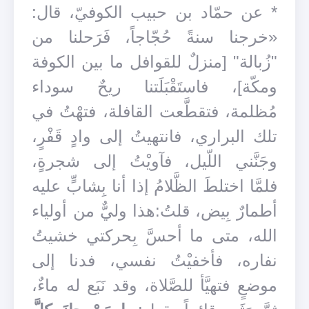
* عن حمّاد بن حبيب الكوفيّ، قال:
«خرجنا سنةً حُجّاجاً، فَرَحلنا من
"زُبالة" [منزلٌ للقوافل ما بين الكوفة
ومكّة]، فاستَقْبَلَتنا ريحٌ سوداء
مُظلمة، فتقطَّعت القافلة، فتهْتُ في
تلك البراري، فانتهيتُ إلى وادٍ قَفْرٍ،
وجَنَّني اللّيل، فآويْتُ إلى شجرةٍ،
فلمَّا اختلطَ الظَّلامُ إذا أنا بِشابٍّ عليه
أطمارٌ بِيض، قلتُ:هذا وليٌّ من أولياء
الله، متى ما أحسَّ بِحركتي خشيتُ
نفاره، فأخفيْتُ نفسي، فدنا إلى
موضعٍ فتهيَّأ للصَّلاة، وقد نَبَع له ماءٌ،