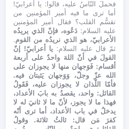
فحملَ النّاسُ عليه، قالوا: يا أعرابيّ!
أما ترى ما فيه أمير المؤمنين من
تقسُّم القلب؟ فقال أمير المؤمنين
عليه السلام:
دَعُوه، فإنّ الذي يريدُه
الأعرابيّ، هو الذي نريدُه من القوم
.
ثمّ قال عليه السلام:
يا أعرابيّ! إنّ
القولَ في أنّ اللهَ واحدٌ على أربعة
أقسام: فَوَجهان منها لا يجوزان على
الله عزّ وجلّ، وَوَجهان يَثبتان فيه.
فأمّا اللّذان لا يجوزان عليه، فَقَولُ
القائل: واحد، يقصدُ به بابَ الأعداد،
فهذا ما لا يجوز، لأنّ ما لا ثانيَ له لا
يدخلُُ في باب الأعداد، أما ترى أنّه
كفرَ مَن قال: ثالثُ ثلاثة. وقولُ
القائل: هو واحدٌ من النّاس، يريدُ به