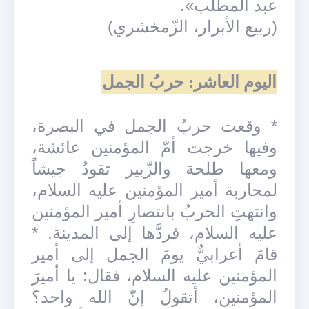
عبد المطّلب».
(ربيع الأبرار، الزّمخشري)
اليوم العاشر: حربُ الجمل
* وقعت حربُ الجمل في البصرة،
وفيها خرجت أمّ المؤمنين عائشة،
ومعها طلحة والزّبير تقودُ جيشاً
لمحاربة أمير المؤمنين عليه السلام،
وانتهتِ الحربُ بانتصارِ أمير المؤمنين
عليه السلام، فردَّها إلى المدينة. *
قامَ أعرابيٌّ يومَ الجمل إلى أمير
المؤمنين عليه السلام، فقال: يا أميرَ
المؤمنين، أتقولُ إنّ الله واحد؟