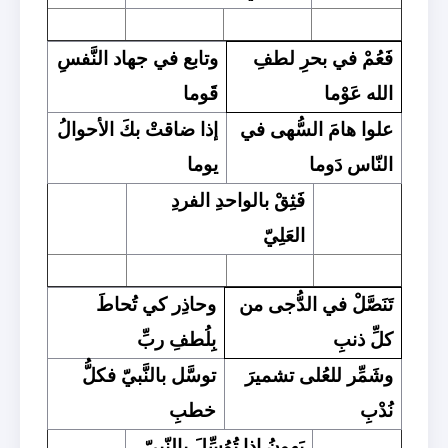
فَعُمْ في بحرِ لطفِ
وتابع في جهاد النَّفسِ
الله عَوْما
قَوما
علوا هامَ السُّهى في
إذا ضاقتْ بكَ الأحوالُ
النّاس دَوما
يوما
فَثِقْ بالواحدِ الفردِ
العَلِيّ
تَنَصَّلْ في الدُّجى من
وحاذِر كي تُحاطَ
كلِّ ذنبِ
بِلُطفِ ربِّ
وشَمِّر للعُلى تشميرَ
توسَّل بالنَّبيّ فكلُّ
نُدْبِ
خطبِ
يَهونُ إذا تُوُسِّلَ بالنّبيّ