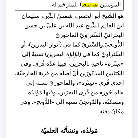
)
المؤمنين
للمترجَم له.
عليه السلام
هو الشّيخ أبو الحسن، شمسُ الدِّين، سليمان
ابن العالِم الشِّيخ عبد الله بن عليِّ بن حسن
البحرانيّ السِّتراويّ الماحوزيّ
الدُّونجيّ.
والسِّتريّ كما في (أنوار البدرَين)، أو
السِّتراويّ كما في (لؤلؤة البحرين) نسبةً إلى
«سِتْرة» ناحيةٍ بالبحرَين، فيها عدّة قُرى. وفي
الكتابَين المذكورَين أنّ أصلَه من قرية الخارجيّة،
إحدى قُرى «سِتْرة»، والماحوزيّ نسبة إلى
«الماحُوز» من قُرى البحرَين، وفيها مَوْلدُه
ومَسكنُه، والدّونجيّ نسبة إلى «الدُّونج»، وهي
مكانُ دفنِه.
مَولدُه، ونشأتُه العلميّة