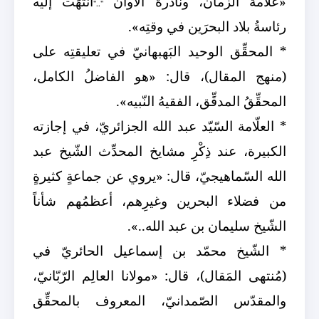
«علّامةُ الزّمان، ونادرةُ الأوان
انتَهَت إليه
".."
رئاسةُ بلاد البحرَين في وقتِه».
* المحقِّق الوحيد البَهبهانيّ في تعليقتِه على
(منهج المقال)، قال: «هو الفاضلُ الكامل،
المحقِّقُ المدقِّق، الفقيهُ النّبيه».
* العلّامة السّيّد عبد الله الجزائريّ، في إجازته
الكبيرة، عند ذِكْرِ مشايخ المحدِّث الشّيخ عبد
الله السّماهيجيّ، قال: «يروي عن جماعةٍ كثيرةٍ
من فضلاء البحرين وغيرِهم، أعظمُهم شأناً
الشّيخ سليمان بن عبد الله..».
* الشّيخ محمّد بن إسماعيل الحائريّ في
(مُنتهى المَقال)، قال: «مولانا العالِم الرّبّانيّ،
والمقدّس الصّمدانيّ، المعروف بالمحقِّق