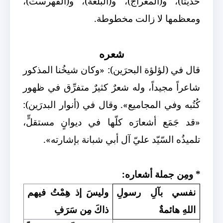
حديثاً)، و(المعراج)، و(البُلغة)، و(الفهرست)،
ومعظمها لا زالت مخطوطة.
شعره
قال في (لؤلؤة البحرَين): «وكان شيخُنا المذكور
شاعراً مجيداً، وله شعرٌ كثيرٌ متفرِّق في ظهور
كُتُبه وفي المجاميع». وقال في (أنوار البدرَين):
«قد جَمَع أشعارَه كلّها في ديوانٍ مستقلٍّ،
تلميذُه السّيّد عليّ آل أبي شبانة بإشارته».
* ومِن جملة أشعاره:
نفسي بآلِ رسولِ
وليسَ إذ هِمْتُ فيهم
اللهِ هائمةٌ
ذاكَ مِن سَرَفِ