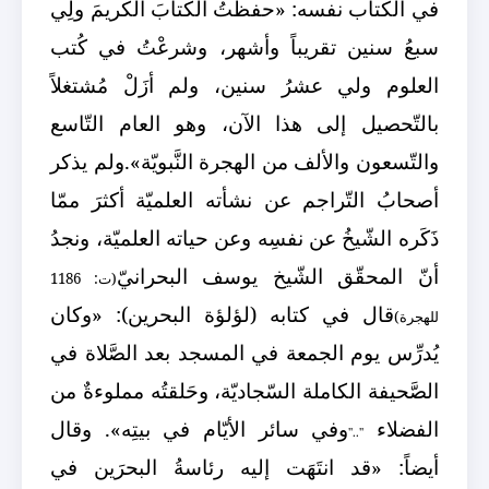
في الكتاب نفسه: «حفظتُ الكتابَ الكريمَ ولِي
سبعُ سنين تقريباً وأشهر، وشرعْتُ في كُتب
العلوم ولي عشرُ سنين، ولم أزَلْ مُشتغلاً
بالتّحصيل إلى هذا الآن، وهو العام التّاسع
والتّسعون والألف من الهجرة النَّبويّة».
ولم يذكر
أصحابُ التّراجم عن نشأته العلميّة أكثرَ ممّا
ذَكَره الشّيخُ عن نفسِه وعن حياته العلميّة، ونجدُ
أنّ المحقّق الشّيخ يوسف البحرانيّ
(ت: 1186
قال في كتابه (لؤلؤة البحرين): «وكان
للهجرة)
يُدرِّس يوم الجمعة في المسجد بعد الصَّلاة في
الصَّحيفة الكاملة السّجاديّة، وحَلقتُه مملوءةٌ من
الفضلاء
وفي سائر الأيّام في بيتِه». وقال
".."
أيضاً: «قد انتَهَت إليه رئاسةُ البحرَين في