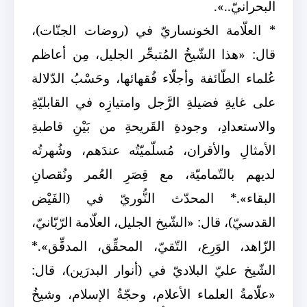
البحرانيّ..».
* العلّامة الخونساريّ في (روضات الجنّات)،
قال: «هذا الشّيخُ المُتبحِّر الجليل، مِن أعاظم
عُلماء الطّائفة وأجلّاء فُقهائها، وحَسْبُ الدّلالة
على غايةِ فضيلةِ الرَّجل وامتيازِه في القابليّةِ
والاستعدادِ، وجودةِ القَريحةِ من بَيْنِ قاطبةِ
الأمثالِ والأقران، مُسلّميّتُه عندَهم، وشُهرتُه
لديهم بالتّماميّة، مع قِصَرِ العُمر ونُقصانِ
البقاء».
* المحدّث النُّوريّ في (الفَيْض
القدسيّ)، قال: «الشّيخ الجليل، العلّامة الرّبّانيّ،
الزّاهد، الوَرِع، التّقيّ، المحقِّق، المدقِّق».
*
الشّيخ عليّ البلاديّ في (أنوار البدرَين)، قال:
«علّامةُ العلماء الأعلام، وحجّةُ الإسلام، وشيخُ