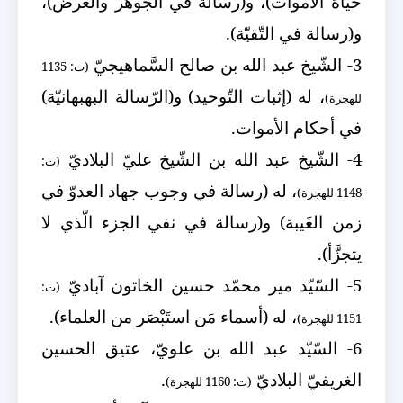
حياة الأموات)، و(رسالة في الجَوهر والعَرض)،
و(رسالة في التّقيّة).
3- الشّيخ عبد الله بن صالح السَّماهيجيّ
(ت: 1135
، له (إثبات التّوحيد) و(الرّسالة البهبهانيّة)
للهجرة)
في أحكام الأموات.
4- الشّيخ عبد الله بن الشّيخ عليّ البلاديّ
(ت:
، له (رسالة في وجوب جهاد العدوّ في
1148 للهجرة)
زمن الغَيبة) و(رسالة في نفي الجزء الّذي لا
يتجزَّأ).
5- السّيّد مير محمّد حسين الخاتون آباديّ
(ت:
، له (أسماء مَن استَبْصَر من العلماء).
1151 للهجرة)
6- السّيّد عبد الله بن علويّ، عتيق الحسين
الغريفيّ البلاديّ
.
(ت: 1160 للهجرة)