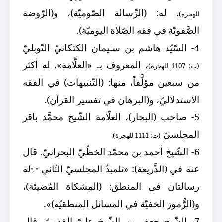
.
له: (الرِّسالة الصّوميّة)، و(الرّوضة
للهجرة)
الصَّفويّة في فقه الصّلاة اليوميّة).
4- السّيّد هاشم بن سليمان الكتكانيّ التّوبليّ
، المعروف بـ «العلَّامة»، له أكثر
(ت: 1107 للهجرة)
من سبعين مؤلَّفاً، منها: (التّنبيهات) في الفقه
الاستدلاليّ، و(البرهان في تفسير القرآن).
5- صاحب (البحار)،
العلّامة الشّيخ محمَّد باقر
المجلسيّ
(ت: 1111 للهجرة).
6- الشّيخ أحمد بن محمّد الخطّيّ البحرانيّ. قال
عنه في (الذَّريعة): «تلميذُ المجلسيّ الثّاني
له
".."
رسالتان في المنطق: (المِشكاة المُضيئة)،
و(الرُّموز الخفيّة في المسائل المنطقيّة)».
7- الشّيخ جعفر بن الشّيخ عليّ القدميّ. قال