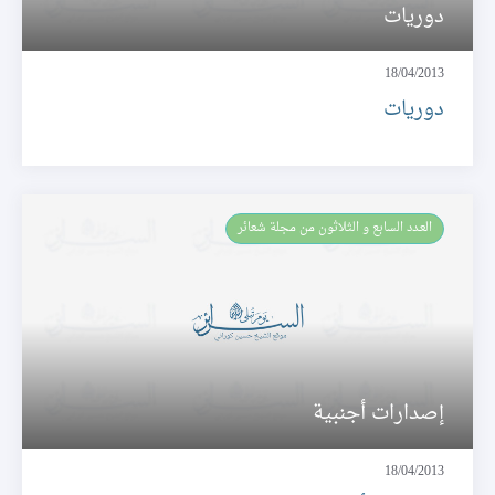
دوريات
18/04/2013
دوريات
العـدد السابع و الثلاثون من مجلة شعائر
إصدارات أجنبية
18/04/2013