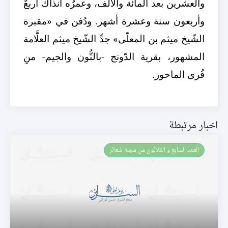
والعشرين بعد المائة والألف، وعمرُه آنذاك أربعٌ
وأربعون سنة وعشرة أشهر. ودُفن في «مقبرة
الشّيخ ميثم بن المعلّى» جدِّ الشّيخ ميثم العلَّامة
المشهور، بقرية الدّونج -بالنُّون والجيم- منِ
قُرى الماحوز.
اخبار مرتبطة
العـدد السابع و الثلاثون من مجلة شعائر