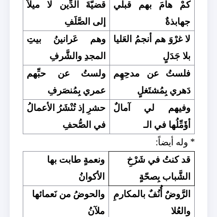
كمْ هامَ بهم قبلي
قضيّةَ الدِّين لا ميلاً
جهابذةٌ
إلى الصَّلَفِ
لا غرْوَ هم أنجمُ العَليا
وهم عَرانينُ بيتِ
بلا جَدَلٍ
المجدِ والشَّرفِ
فلستُ عن مدحِهِم
ولستُ عن حبِّهم
دَهري بِمُشتَغلٍ
عمري بِمُنصَرفِ
وفيهم لي آمالٌ
حشرِ إذ تُنْشَرُ الأعمالُ
أؤَمِّلُها في الـ
في الصُّحفِ
* وله أيضاً:
قد كنتُ في شَرْخِ
ونعمةٍ طابت بها
الشَّباب بِصحّةٍ
الأكوانُ
الرَّوضٌ أُنُفٌ بالمكارمِ
والحوضُ من نَعمائها
والعُلا
ملآنُ