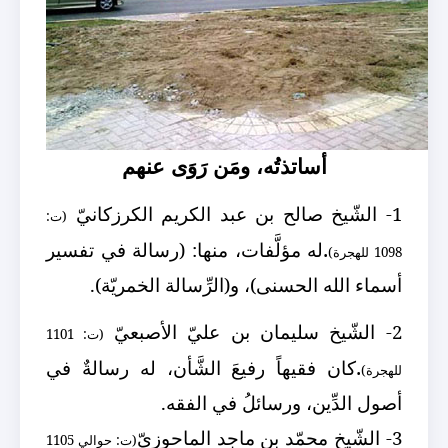
أساتذتُه، ومَن رَوَى عنهم
1- الشّيخ صالح بن عبد الكريم الكرزكانيّ
(ت:
.
له مؤلَّفات، منها: (رسالة في تفسير
1098 للهجرة)
أسماء الله الحسنى)، و(الرِّسالة الخمريّة).
2- الشّيخ سليمان بن عليّ الأصبعيّ
(ت: 1101
.
كان فقيهاً رفيعَ الشَّأن، له رسالةٌ في
للهجرة)
أصول الدِّين، ورسائلُ في الفقه.
3
- الشّيخ محمّد بن ماجد الماحوزيّ
(ت: حوالي 1105