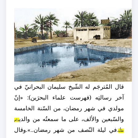
قال المُترجَم له الشّيخ سليمان البحرانيّ في
آخر رسالتِه (فهرست علماء البحرَين): «إنّ
مولدي في شهر رمضان، من السّنة الخامسة
والسّبعين والألف، على ما سمعتُه من والدي
دام
في ليلة النّصف من شهر رمضان..».
وقال
ظلُّه
،