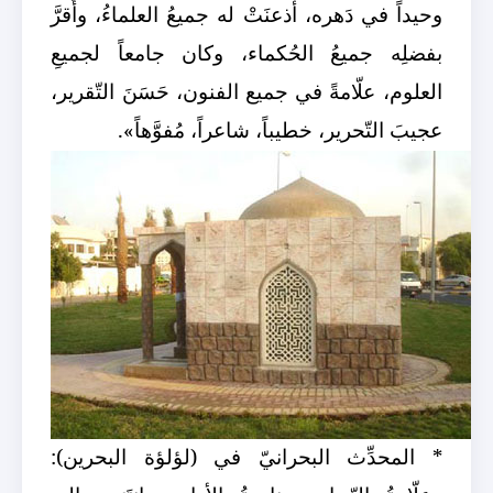
وحيداً في دَهره، أذعنَتْ له جميعُ العلماءُ، وأَقرَّ
بفضلِه جميعُ الحُكماء، وكان جامعاً لجميعِ
العلوم، علّامةً في جميع الفنون، حَسَنَ التّقرير،
عجيبَ التّحرير، خطيباً، شاعراً، مُفوَّهاً».
* المحدِّث البحرانيّ في (لؤلؤة البحرين):