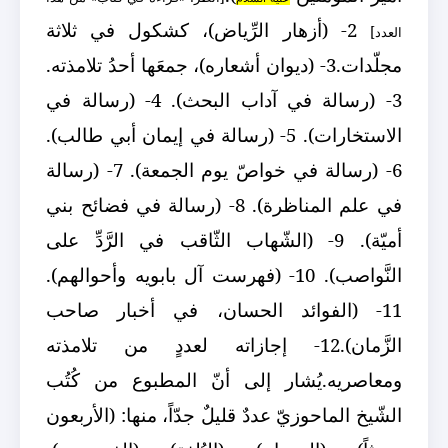
2- (أزهار الرِّياض)، كشكول في ثلاثة
العدد]
مجلّدات.
3- (ديوان أشعاره)، جمعَها أحدُ تلامذته.
3- (رسالة في آداب البحث).
4- (رسالة في
الاستخارات).
5- (رسالة في إيمان أبي طالب).
6- (رسالة في خواصّ يوم الجمعة).
7- (رسالة
في علم المناظرة).
8- (رسالة في فضائح بني
أميّة).
9- (الشّهاب الثّاقب في الرَّدِّ على
النَّواصب).
10- (فهرست آل بابويه وأحوالهم).
11- (الفوائد الحسان، في أخبار صاحب
الزَّمان).
12- إجازاته لعددٍ من تلامذته
ومعاصريه.
يُشار إلى أنّ المطبوع من كُتُب
الشّيخ الماحوزيّ عددٌ قليلٌ جدّاً، منها: (الأربعون