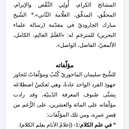
المشائخ الكرام، أُولِي النَّقْض والإبرام،
المحقِّق، المدقِّق، العلّامة الثّاني».
* الشّيخ
مبارك الجاروديّ في مقدّمة (رسالة علماء
البحرين) للمترجَمِ له: «العَلَمُ العالِم، الكامل،
الألمعيّ، الفاضل، الواصل».
مؤلّفاته
للشَّيخ سليمان الماحوزيّ كُتُبٌ ومؤلّفاتٌ تَتَجاوز
جهودَ الفرد الواحد عادةً، وهي تَعكسُ اضطلاعَه
بِشتَّى صُنوف المعرفة الدّينيّة، وقد زادت
مؤلّفاته على المائة والعشرين، على الرُّغم من
قِصرِ عمرِه، ومن تلك المؤلّفات:
* في علم الكلام:
1
-
(إعلامُ الأنام بعلم الكلام).