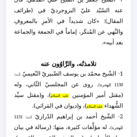
عنه السّيّد عليّ البروجرديّ في (طرائف
المقال): «كان شديداً في الأمرِ بالمعروفِ
والنَّهي عن المُنكَر، إماماً في الجمعة والجماعة
بعد أبيه».
تلامذتُه، والرَّاوُون عنه
1- الشّيخ محمّد بن يوسف الضّبيريّ النّعيميّ
(ت:
. روى عن المجلسيّ الثّاني، وله
1130 للهجرة)
(مقتل أمير المؤمنين
)، و(مقتل سيِّد
عليه السلام
الشُّهداء
)، و(ديوان في المَراثي).
عليه السلام
2- الشّيخ أحمد بن إبراهيم الدّرازيّ
(ت: 1131
. له مؤلَّفات كثيرة، منها: (رسالة في بيان
للهجرة)