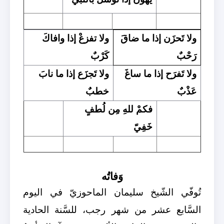
ولا تَحزَن إذا ما ضاقَ
ولا تفزعْ إذا وافاكَ
رَحْبٌ
كَرْبٌ
ولا تَفرَح إذا ما ساغَ
ولا تَجزَع إذا ما نابَ
عَذْبٌ
خطبٌ
فكمْ للهِ مِن لُطفٍ
خَفِيّ
وَفاتُه
تُوفّي الشّيخ سليمان الماحوزيّ في اليوم
السَّابع عشر من شهر رجب، للسَّنة الحادية