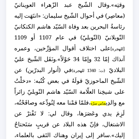
وقتِه».
وقال الشّيخ عبد الزّهراء العويناتيّ
(معاصِر) في أحوال الشّيخ سليمان: «انتَهَت إليه
رئاسةُ البحرين بعد وفاة السّيّد هاشم الكتكانيّ
التّوبلانيّ (التّوبليّ) في عام 1107 أو 1109
على اختلاف أقوال المؤرِّخين، وعمره
[للهجرة]
آنذاك إمّا 32 وإمّا 34 حَوْلاً».
ونَقَل الشّيخ عليّ
البلاديّ
في (أنوار البدرّين) عن
(ت: 1340 للهجرة)
الشّيخ الماحوزيّ قولَهُ في بعض كُتُبه: «دخلْتُ
على شيخِنا العلّامة السّيّد هاشم التّوبليّ زائراً
مع والدِي
،
فلمّا قمْنا معه لِنُودِّعه وصافَحْتُه،
قدّس سرّه
لَزِمَ يدي وعَصَرَها، وقال لي: لا تَفْترْ عن
الاشتغال، فإنّ هذه البلاد عن قريبٍ سَتَحتاجُ
إليك».
سافر إلى إيران وهناك التَقى بالعلماء،