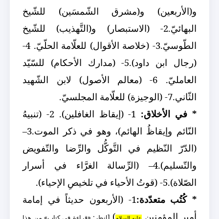
و(الأربعين) و(مشرق الشّمسَين) للشّيخ
البهائيّ.
2- (الاستبصار) و(التَّهذيب) للشّيخ
الطّوسيّ.
3- (خلاصة الأقوال) للعلّامة الحلّيّ.
4-
(رجال ابن داود).
5- (مدارك الأحكام) للسّيّد
العامليّ.
6- (معالم الأصول) لابن الشّهيد
الثّاني.
7- (الوجيزة) للعلّامة المجلسيّ.
* في الأخلاق:
1- (إيقاظ الغافلين).
2- (تنبيهُ
النّائم وإيقاظُ الهائم)، وهو في ذكر الموت.
3–
(الدّرّ النّظيم في التَّوكُّل والرِّضا والتّفويض
والتّسليم).
4– (الرِّسالة الغرَّاء في أسرار
الصّلاة).
5- (قوتُ الأحياء في تلخيصِ الإحياء).
* كُتُب متعدّدة:
1- (الأربعون حديثاً في إمامة
أمير المؤمنين
).
[انظر: «قراءة في كتاب» من هذا
عليه السلام