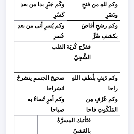
وكم للهِ من فتحٍ
وكَم جَبْرٍ بدا من بعدِ
ونَصْرِ
كَسْرِ
وكم رشحٍ أفاضَ
وكم يُسرٍ أتى من بعدِ
بكشفِ ضُرٍّ
عُسرِ
ففرَّج كُربَةَ القلب
الشَّجِيّ
وكم دَنِفٍ بلُطفِ اللهِ
صحيحَ الجسمِ ينشرحُ
راحا
انشراحا
وكم عُرْفٍ مِن
وكم أمرٍ تُساءُ به
المَلَكُوتِ فاحا
صباحا
فتَأتيك المسرَّةُ
بالعَشيّ