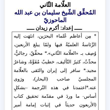
العلّامة الثّاني
المُحقِّق الشّيخ سليمان بن عبد الله
الماحوزيّ
ـــــ إعداد: أكرم زيدان ـــــ
* مِن أعاظم عُلماء البحرَين، انتَهَت إليه
الرِّئاسةُ العلميّةُ فيها ولمّا يبلغ الأربعين،
وُصِف بـ «العلّامة الثّاني».
* محقِّقٌ، رجاليٌّ،
محدِّثٌ، كثيرُ التّأليف، خطيبٌ مُفَوَّهٌ، وشاعرٌ
مجيد.
* سافر إلى إيران والتَقى بالعلّامة
المجلسيّ صاحب (البحار)، ورَوى
عنه.
*
اعتمدنا في هذه التّرجمة –بشكلٍ
أساس- ما وردَ في مقدّمة تحقيق كتاب
(الأربعون حديثاً في إثبات إمامة أمير