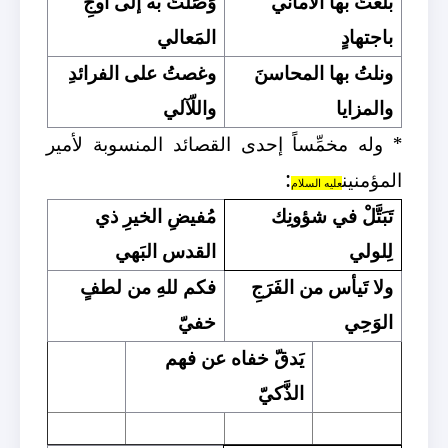
بلغتُ بها الأماني
وَصَلتُ به إلى أوجِ
باجتهادٍ
المَعالي
ونلتُ بها المحاسنَ
وغصتُ على الفرائدِ
والمزايا
والل
آلي
* وله مخمِّساً إحدى القصائد المنسوبة لأمير
:
المؤمنين
عليه السلام
تَبَتَّلْ في شؤونِك
مُفيضِ الخيرِ ذي
لِلولي
القدس البَهي
ولا تَيأس من الفَرَجِ
فكم للهِ من لطفٍ
الوَحِي
خفيّ
يَدقّ خفاه عن فهم
الذَّكيّ