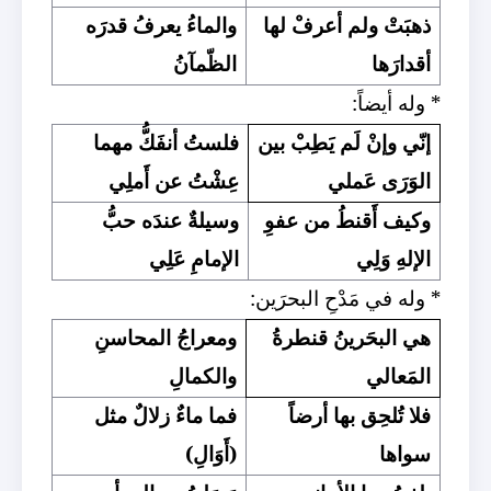
ذهبَتْ ولم أعرفْ لها
والماءُ يعرفُ قدرَه
أقدارَها
الظّمآنُ
* وله أيضاً:
إنّي وإنْ لَم يَطِبْ بين
فلستُ أنفَكُّ مهما
الوَرَى عَملي
عِشْتُ عن أَملِي
وكيف أَقنطُ من عفوِ
وسيلةٌ عندَه حبُّ
الإلهِ وَلِي
الإمامِ عَلِي
* وله في مَدْحِ البحرَين:
هي البحَرينُ قنطرةُ
ومعراجُ المحاسنِ
المَعالي
والكمالِ
فلا تُلحِق بها أرضاً
فما ماءٌ زلالٌ مثل
سواها
(أَوَالِ)