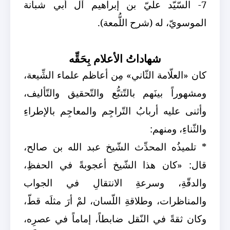
7- السّيّد عليّ بن إبراهيم آل أبي شبانة
الموسويّ، له (شرح اللُّمعة).
شهاداتُ الأعلام بِحَقِّه
كان «العلّامة الثّاني» مِن أعاظم علماء الشِّيعة،
ومشهوراً بينَهم بالتّتبُّع والتّحقيق والتّأليف،
وأثنى عليه أربابُ التّراجِم والمعاجِم بالإطراءِ
والثّناءِ، ومنهم:
* تلميذُه المحدِّث الشّيخ عبد الله بن صالح،
قال: «كان هذا الشّيخ أعجوبةً في الحفظِ،
والدقّةِ، وسرعةِ الانتقالِ في الجواب
والمناظرات، وطلاقةِ اللّسان، لمْ أرَ مثلَه قطّ،
وكان ثقةً في النّقل ضابطاً، إماماً في عصرِه،