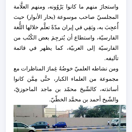
واستجازَ منهم ما كانوا يَرْوُونه، ومنهم العلَّامة
المجلسيّ صاحب موسوعة (بحار الأنوار) حيث
أُعجِبَ به، وبَقِي في إيران مدّةً تعلَّم خلالها اللُّغة
الفارسيّة، واستطاع أن يُترجِمَ بعض الكُتُب من
الفارسيّة إلى العربيّة، كما يظهر في قائمة
تآليفه.
ومن نشاطه العلميّ خوضُهُ غِمارَ المناظرات مع
مجموعة من العلماء الكبار، حتَّى مِمَّن كانوا
أساتذته، كالشّيخ محمّد بن ماجد الماحوزيّ،
والشّيخ أحمد بن محمَّد الخطّيّ.