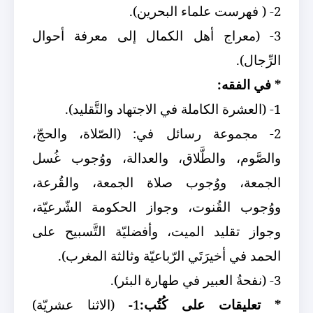
2- ( فهرست علماء البحرين).
3- (معراج أهل الكمال إلى معرفة أحوال
الرِّجال).
* في الفقه:
1- (العشرة الكاملة في الاجتهاد والتَّقليد).
2- مجموعة رسائل في: (الصّلاة، والحجّ،
والصَّوم، والطَّلاق، والعدالة، ووُجوب غُسل
الجمعة، ووُجوب صلاة الجمعة، والقُرعة،
ووُجوب القُنوت، وجواز الحكومة الشّرعيّة،
وجواز تقليد الميت، وأفضليّة التَّسبيح على
الحمد في أخيرَتَي الرّباعيّة وثالثة المغرب).
3- (نفحةُ العبير في طهارة البئر).
* تعليقات على كُتُب:
1
-
(الاثنا عشريّة)