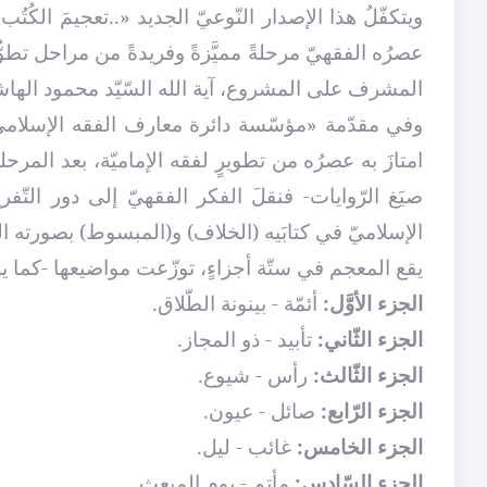
ويتكفّلُ هذا الإصدار النّوعيّ الجديد «..تعجيمَ الكُتُب
عصرُه الفقهيّ مرحلةً مميَّزةً وفريدةً من مراحل تطو
المشرف على المشروع، آية الله السّيّد محمود الهاشم
وفي مقدّمة «مؤسّسة دائرة معارف الفقه الإسلاميّ» 
امتازَ به عصرُه من تطويرٍ لفقه الإماميّة، بعد الم
صيَغ الرّوايات- فنقلَ الفكر الفقهيّ إلى دور التّف
الإسلاميّ في كتابَيه (الخلاف) و(المبسوط) بصورته ا
يقع المعجم في ستّة أجزاءٍ، توزّعت مواضيعها -كما ي
الجزء الأوَّل:
أئمّة - بينونة الطّلاق.
الجزء الثّاني:
تأبيد - ذو المجاز.
الجزء الثّالث:
رأس - شيوع.
الجزء الرّابع:
صائل - عيون.
الجزء الخامس:
غائب - ليل.
الجزء السّادس:
مأتم - يوم المبعث.