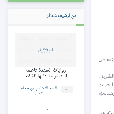
من ارشيف شعائر
يّة» في
 محمّد بن عليّ
رواياتُ السيّدة فاطمة
لجواد عليهم
المعصومة عليها السّلام
الشّريف
لسلام
 للحديث
العـدد الثلاثون من مجلة
شعائر
هندستِه
دد الثامن عشر من
مجلة شعائر
›
‹
ويّة في