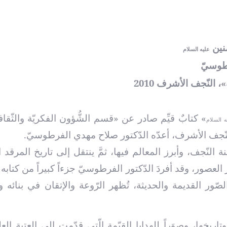
نين
عليه السلام
طوسيّ
، النّجف الأشرف 2010
» كتابٌ قيِّم صادر عن «قسم الشُّؤون الفكريّة والثّقاف
ه السلام
النّجف الأشرف، أعدّه الدّكتور صلاح مهدي الفرطوسيّ.
إصدارات أجنبية
الصّلاة على
بن موسى ا
النّجف، وأبرز المعالم فيها، ثمَّ ينتقل إلى تاريخ المرقد 
ا
العـدد السبعون من مجلة
العصور، وقد أفردَ الدّكتور الفرطوسيّ جزءاً كبيراً من كتابه
شعائر
ور القديمة والحديثة، تُظهر الرّوعة والإتقان في بنائه و
العـ
خِها، وصوَراً للهدايا القيّمة الّتي قدّمت إلى العتبة العل