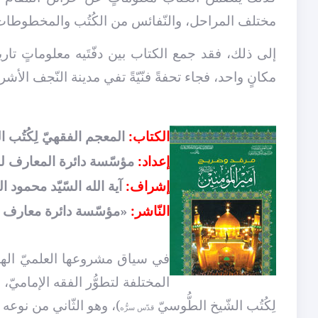
مختلف المراحل، والنّفائس من الكُتُب والمخطوطات الّ
إلى ذلك، فقد جمع الكتاب بين دفّتَيه معلوماتٍ تاريخي
مكانٍ واحد، فجاء تحفةً فنّيّةً تفي مدينة النّجف الأ
الكتاب:
المعجم الفقهيّ لِكُتُب ا
إعداد:
مؤسّسة دائرة المعارف لل
إشراف:
آية الله السّيّد محمود ا
النّاشر:
«مؤسّسة دائرة معارف الفقه
في سياق مشروعها العلميّ الهاد
المختلفة لتطوُّر الفقه الإمامي
لِكُتُب الشّيخ الطُّوسيّ
)، وهو الثّاني من نوعه
قدّس سرُّه