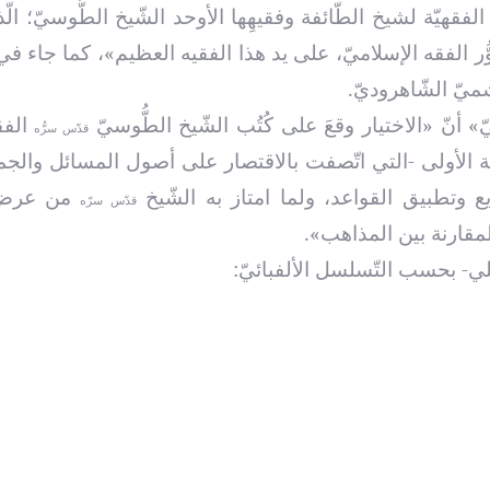
 الفقهيّة لشيخ الطّائفة وفقيهِها الأوحد الشّيخ الطُّوسيّ؛ الّ
ُّر الفقه الإسلاميّ، على يد هذا الفقيه العظيم»، كما جاء في
يّ الشّاهروديّ.
أنّ «الاختيار وقعَ على كُتُب الشّيخ الطُّوسيّ
الفقه
قدّس سرُّه
رحلة الأولى -التي اتّصفت بالاقتصار على أصول المسائل والج
ريع وتطبيق القواعد، ولما امتاز به الشّيخ
من عرض 
قدّس سرّه
لمقارنة بين المذاهب».
لي- بحسب التّسلسل الألفبائيّ: