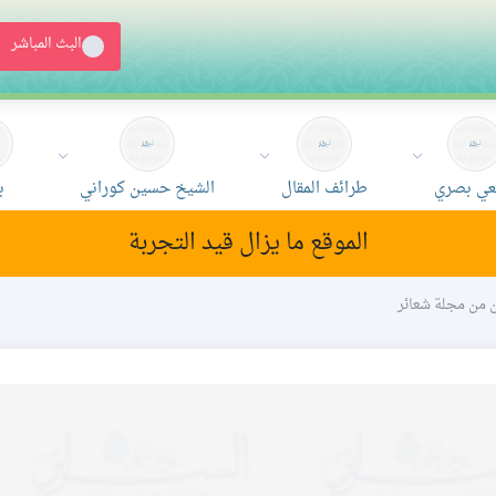
البث المباشر
ي بصري
طرائف المقال
الشيخ حسين كوراني
ب
الموقع ما يزال قيد التجربة
ون من مجلة شعائر