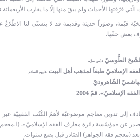
تي فرّقتها الأحداث ولم يبقَ منها إلّا ما يقارب الأربعمائة 
ّة قيّمة، وصوَراً حديثة وقديمة قد لا يتسنّى لنا الاطّلاعُ ع
شرف بعض حقّها.
لشّيخ الطُّوسيّ
قدّس سرُّه
فقه الإسلاميّ طبقاً لمذهب أهل البيت
عليهم السلام
لهاشميّ الشّاهروديّ
 الإسلاميّ»، قمّ 2004
ف إلى تدوين معاجم موضوعيّة لأهمّ الكُتُب الفقهيّة عبر 
ّ، صدر عن «مؤسّسة دائرة معارف الفقه الإسلاميّ»، (المعجم 
 بعد (معجم فقه الجواهر) الصّادر قبل بضع سنوات.