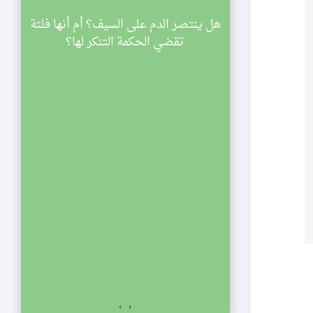
سينية الصديقة
هل ينتصر الدم على السيف؟ أم أنها فلتة
ي
اركة في مجالس
تقضي الحكمة التنكر لها؟
ليالي شهر رمضان لعام 1433 هجرية. تبدأ
والنصف مساء
الي الإحياء
لفجر. نلتمس
صديقة الكبرى عليها
السلام للمشاركة في مجالس ليالي شهر رمضان لعام 1433
اسعة والنصف مساء
ياء يستمر المجلس
ت المؤمنين.
›
‹