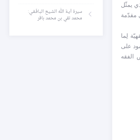
ذي يمثّل
سيرة آيـة الله الشـيخ البـافَـقـي:
 مقدّمة
محمد تقي بن محمد باقر
يّة لِما
مود على
الفقه