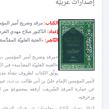
إصدارات عربيّة
الكتاب:
مرقد وضريح أمير المؤم
إعداد:
الدّكتور صلاح مهدي الفر
النّاشر:
«العتبة العلويّة المقدَّسة»
«مرقد وضريح أمير المؤمنين
علي
«العتبة العلويّة المقدّسة» في 
يوثِّق الكتاب لظروف نشأة مدينة 
لأمير المؤمنين الإمام عليّ بن أبي طالب
عبر 
عليه السلام
عن عمارة المرقد الشّريف، أرفقه بمجموعةٍ من الصّ
وزخرفتِه.
كذلك يتضمّن الكتاب معلوماتٍ عن خزائن المقام وتاري