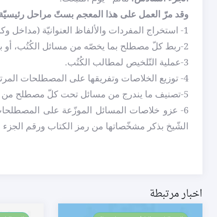
وقد مرّ العمل على هذا المعجم بستّ مراحل رئيسيّة
1- استخراج المفردات والألفاظ العنوانيّة (مداخل وكلمات مفتاحيّة).
2-ربط كلّ مصطلح بما يخصّه من مسائل الكُتُب، أو بما يتعلّق به من المصطلحات ذات الصّلة.
3-عملية التّلخيص لمطالب الكُتُب.
4- توزيع الخلاصات وتفريقها على المصطلحات المرتبطة بها، بالشّكل الذي يُؤمَن معه من تكرارها.
5-تصنيف ما يندرج من مسائل تحت كلّ مصطلح من مصطلحات المعجم الأصليّة أو ذات المسائل الكثيرة..
الشّيخ بذكر مشخّصاتها من رمز الكتاب ورقم الجزء و
اخبار مرتبطة