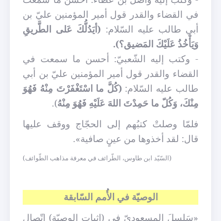
في القضاء والقدر قول أمير المؤمنين عليّ بن
أبي طالب عليه السّلام:
(أيَدُلُّكَ عَلى الطَّريقِ
وَيَأْخُذُ عَلَيْكَ المَضيق؟).
- وكتب إليه الشّعبيّ: أحسن ما سمعت في
القضاء والقدر قول أمير المؤمنين عليّ بن أبي
طالب عليه السّلام:
(كُلَّ ما اسْتَغْفَرْتَ مِنْهُ فَهُوَ
مِنْكَ، وَكُلّ ما حَمِدْتَ اللهَ عَلَيْهِ فَهُوَ مِنْهُ
).
فلمّا وصلتْ كتبُهم إلى الحجّاج ووقف عليها
قال: لقد أخذوها من عينٍ صافية».
(السّيّد ابن طاوس، الطّرائف في معرفة مذاهب الطّوائف)
الوصيّة في الأُمم السّابقة
«سَلسلَ المسعوديّ في (إثبات الوصيّة) اتّصال