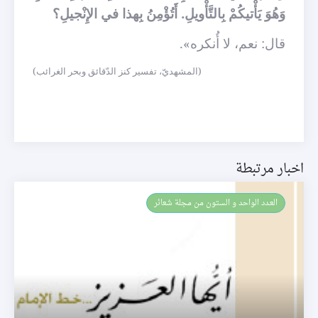
وَهُوَ يَأْتيكُمْ بِالتَّأْويلِ. أَتُؤْمِنُ بِهذا في الإِنْجيلِ؟
قال: نعم، لا أُنكره».
(المشهديّ، تفسير كنز الدّقائق وبحر الغرائب)
اخبار مرتبطة
العـدد الواحد و الستون من مجلة شعائر