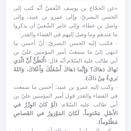
«عن الحجّاج بن يوسف الثّقفيّ أنّه كتب إلى
الحسن البصريّ، وإلى عمرو بن عبيد، وإلى
واصل بن عطاء، وإلى عامر الشّعبيّ أن يذكروا
ما عندهم وما وصل إليهم في القضاء والقدر:
- فكتب إليه الحسن البصريّ: أنّ أحسن ما
انتهى إليّ ما سمعتُ أمير المؤمنين عليّ بن
أبي طالب عليه السّلام أنّه قال: (
أَتَظُنُّ أَنَّ الّذي
نَهاكَ دَهاكَ؟ وَإِنَّما دَهاكَ أَسْفَلُكَ وَأَعْلاكَ، وَاللهُ
بَريءٌ مِنْ ذاكَ).
- وكتب إليه عمرو بن عبيد: أحسن ما سمعت
في القضاء والقدر قول أمير المؤمنين عليّ بن
أبي طالب عليه السّلام:
(لَوْ كانَ الوِزْرُ في
الأَصْلِ مَحْتوماً، لَكانَ المَوْزورُ في القَصاصِ
مَظْلوماً).
- وكتب إليه واصل بن عطاء: أحسن ما سمعت