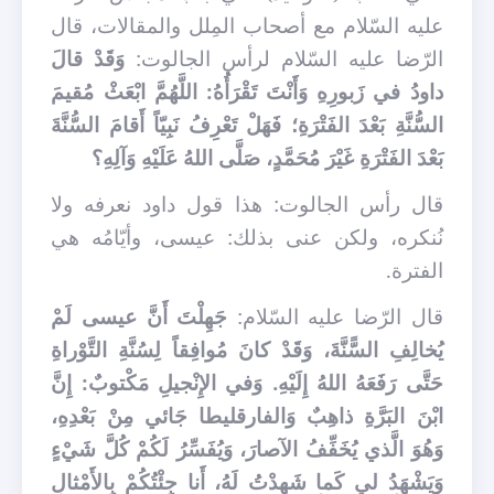
عليه السّلام مع أصحاب المِلل والمقالات، قال
الرّضا عليه السّلام لرأس الجالوت:
وَقَدْ قالَ
داودُ في زَبورِهِ وَأَنْتَ تَقْرَأُهُ: اللَّهُمَّ ابْعَثْ مُقيمَ
السُّنَّةِ بَعْدَ الفَتْرَةِ؛ فَهَلْ تَعْرِفُ نَبِيّاً أَقامَ السُّنَّةَ
بَعْدَ الفَتْرَةِ غَيْرَ مُحَمَّدٍ، صَلَّى اللهُ عَلَيْهِ وَآلِهِ؟
قال رأس الجالوت: هذا قول داود نعرفه ولا
نُنكره، ولكن عنى بذلك: عيسى، وأيّامُه هي
الفترة.
قال الرّضا عليه السّلام:
جَهِلْتَ أَنَّ عيسى لَمْ
يُخالِفِ السًّنَّةَ، وَقَدْ كانَ مُوافِقاً لِسُنَّةِ التَّوْراةِ
حَتَّى رَفَعَهُ اللهُ إِلَيْهِ. وَفي الإِنْجيلِ مَكْتوبٌ: إِنَّ
ابْنَ البَرَّةِ ذاهِبٌ وَالفارقليطا جَائي مِنْ بَعْدِهِ،
وَهُوَ الَّذي يُخَفِّفُ الآصارَ، وَيُفَسِّرُ لَكُمْ كُلَّ شَيْءٍ
وَيَشْهَدُ لي كَما شَهِدْتُ لَهُ، أَنا جِئْتُكُمْ بِالأَمْثالِ