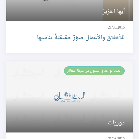
أيها العزيز
21/03/2015
للأخلاق والأعمال صوَرٌ حقيقيّةٌ تناسبها
العـدد الواحد و الستون من مجلة شعائر
دوريات