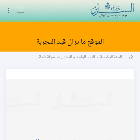
البث المباشر
الموقع ما يزال قيد التجربة
مجلة شعائر word
السنة السادسة
-
العـدد الواحد و الستون من مجلة شعائر