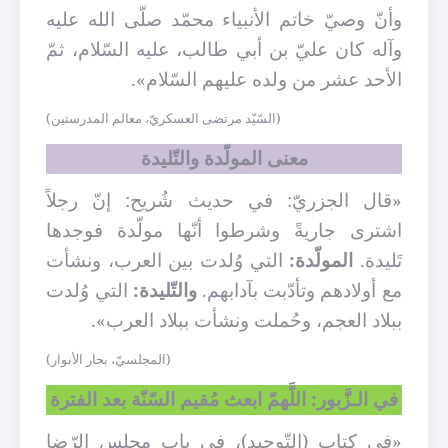
وأنّ وصيّ خاتم الأنبياء محمّد صلّى الله عليه
وآله كان عليّ بن أبي طالب، عليه السّلام، ثمّ
الأحد عشر من ولده عليهم السّلام».
(السّيّد مرتضى العسكريّ، معالم المدرستين)
معنى المولّدة والتّليدة
«قال الجزريّ: في حديث شُريح: إنّ رجلاً
اشترى جاريةً وشرطوا أنّها مولّدة فوجدها
تَليدة.
المولّدة:
التي وُلدت بين العرب، ونشأت
مع أولادهم وتأدّبت بآدابهم.
والتّليدة:
التي وُلدت
ببلاد العجم، وحُملت ونشأت ببلاد العرب».
(المجلسيّ، بحار الأنوار)
في الـزَّبور: اللَّهمّ ابعث مُقيم السّنّة بعد الفترة
«في كتاب (التّوحيد)، في باب مجلس الرّضا